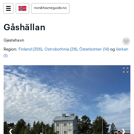
norskhavneguide.no
Gåshällan
Gjestehavn
Region:
Finland (356)
,
Ostrobothnia (28)
,
Österbotten (14)
og
Verkan
(1)
❮
❯