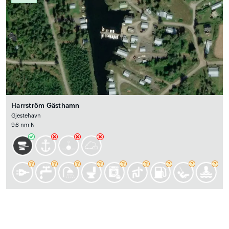
Harrström Gästhamn
Gjestehavn
9.6 nm N