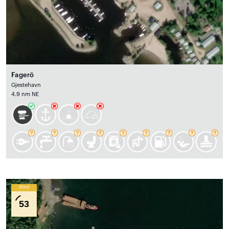
Fagerö
Gjestehavn
4.9 nm NE
Wind
53