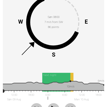
Søn 08:00
W
E
7 m/s from SW
86 points
S
Next night
6m/s
10m/s
12:00
18:00
0:00
6:00
12:00
18:00
Søn 09 Aug
Man 10 Aug