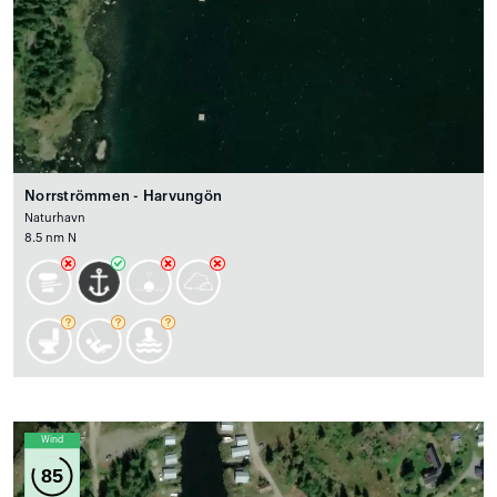
Norrströmmen - Harvungön
Naturhavn
8.5 nm N
Wind
85