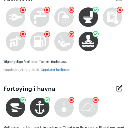
Tilgjengelige fasiliteter: Toalett, Badeplass.
Oppdatert 21. Aug 2025.
Oppdater fasiliteter
.
Fortøying i havna
Muligheter for å fortøye i denne havna: Til kai eller flytebrygge, På svai med eget