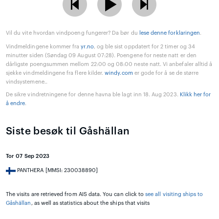
Vil du vite hvordan vindpoeng fungerer? Da bør du
lese denne forklaringen
.
Vindmeldingene kommer fra
yr.no
, og ble sist oppdatert for 2 timer og 34
minutter siden (Søndag 09 August 07:28). Poengene for neste natt er den
dårligste poengsummen mellom 22:00 og 08:00 neste natt. Vi anbefaler alltid å
sjekke vindmeldingene fra flere kilder.
windy.com
er gode for å se de større
vindsystemene..
De sikre vindretningene for denne havna ble lagt inn 18. Aug 2023.
Klikk her for
å endre
.
Siste besøk til Gåshällan
Tor 07 Sep 2023
PANTHERA [MMSI: 230038890]
The visits are retrieved from AIS data. You can click to
see all visiting ships to
Gåshällan
, as well as statistics about the ships that visits