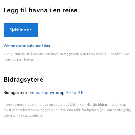
Legg til havna i en reise
Sjekk inn nå
Velg en annen dato enn i dag
Viktig:
Når du
sjekker inn
i en havn så legger du den til en reise. Du booker ikke
fysisk plass i havna
Bidragsytere
Bidragsytere
Timbo
,
Zephyros
og
Mikko R-P
norskhavneguide.no holdes oppdatert av båtfolket. Når du bidrar med bilder,
tekst eller informasjon legges du til her som takk for hjelpen (du kan selvfølgelig
velge å ikke stå oppført).