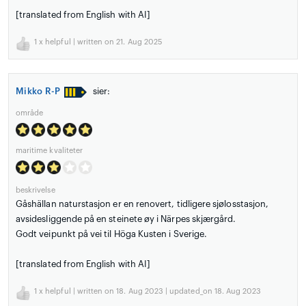
[translated from English with AI]
1
x helpful | written on 21. Aug 2025
Mikko R-P
sier:
område
maritime kvaliteter
beskrivelse
Gåshällan naturstasjon er en renovert, tidligere sjølosstasjon,
avsidesliggende på en steinete øy i Närpes skjærgård.
Godt veipunkt på vei til Höga Kusten i Sverige.
[translated from English with AI]
1
x helpful | written on 18. Aug 2023 | updated_on 18. Aug 2023