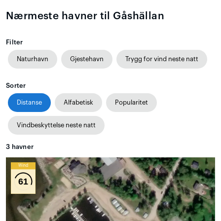
Nærmeste havner til Gåshällan
Filter
Naturhavn
Gjestehavn
Trygg for vind neste natt
Sorter
Distanse
Alfabetisk
Popularitet
Vindbeskyttelse neste natt
3
havner
Wind
61