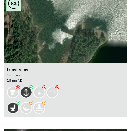
83
Trineholme
Naturhavn
5.9 nm NE