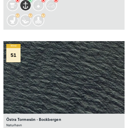
Wind
51
Östra Tormesön - Bockbergen
Naturhavn