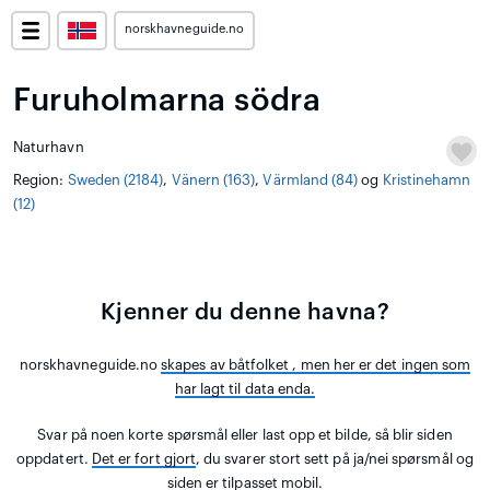
norskhavneguide.no
Furuholmarna södra
Naturhavn
Region:
Sweden (2184)
,
Vänern (163)
,
Värmland (84)
og
Kristinehamn
(12)
Kjenner du denne havna?
norskhavneguide.no
skapes av båtfolket
, men her er det ingen som
har lagt til data enda.
Svar på noen korte spørsmål eller last opp et bilde, så blir siden
oppdatert.
Det er fort gjort
, du svarer stort sett på ja/nei spørsmål og
siden er tilpasset mobil.