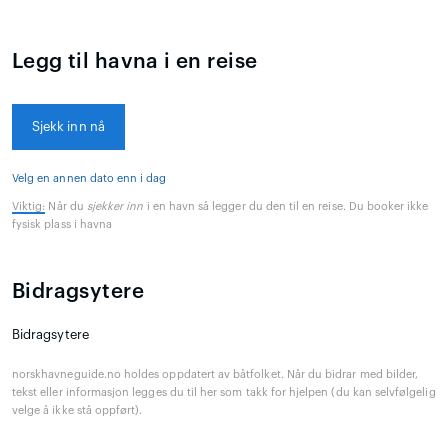
Legg til havna i en reise
Sjekk inn nå
Velg en annen dato enn i dag
Viktig:
Når du
sjekker inn
i en havn så legger du den til en reise. Du booker ikke
fysisk plass i havna
Bidragsytere
Bidragsytere
norskhavneguide.no holdes oppdatert av båtfolket. Når du bidrar med bilder,
tekst eller informasjon legges du til her som takk for hjelpen (du kan selvfølgelig
velge å ikke stå oppført).