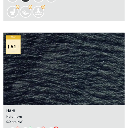
Wind
51
Härö
Naturhavn
9.0 nm NW