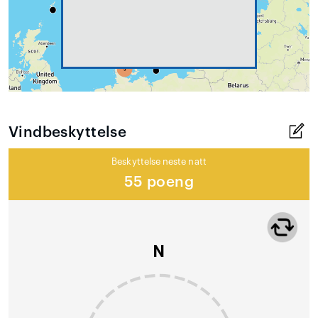
Vindbeskyttelse
Beskyttelse neste natt
55 poeng
N