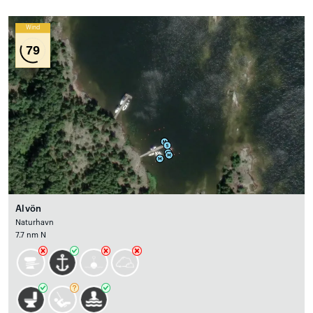
Wind
79
Alvön
Naturhavn
7.7 nm N