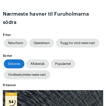
Nærmeste havner til Furuholmarna
södra
Filter
Naturhavn
Gjestehavn
Trygg for vind neste natt
Sorter
Distanse
Alfabetisk
Popularitet
Vindbeskyttelse neste natt
9
havner
Wind
54