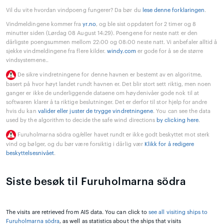
Vil du vite hvordan vindpoeng fungerer? Da bør du
lese denne forklaringen
.
Vindmeldingene kommer fra
yr.no
, og ble sist oppdatert for 2 timer og 8
minutter siden (Lørdag 08 August 14:29). Poengene for neste natt er den
dårligste poengsummen mellom 22:00 og 08:00 neste natt. Vi anbefaler alltid å
sjekke vindmeldingene fra flere kilder.
windy.com
er gode for å se de større
vindsystemene..
De sikre vindretningene for denne havnen er bestemt av en algoritme,
basert på hvor høyt landet rundt havnen er. Det blir stort sett riktig, men noen
ganger er ikke de underliggende dataene om høydenivåer gode nok til at
softwaren klarer å ta riktige beslutninger. Det er derfor til stor hjelp for andre
hvis du kan
valider eller juster de trygge vindretningene
. You can see the data
used by the algorithm to decide the safe wind directions
by clicking here
.
Furuholmarna södra og/eller havet rundt er ikke godt beskyttet mot sterk
vind og bølger, og du bør være forsiktig i dårlig vær
Klikk for å redigere
beskyttelsesnivået
.
Siste besøk til Furuholmarna södra
The visits are retrieved from AIS data. You can click to
see all visiting ships to
Furuholmarna södra
, as well as statistics about the ships that visits