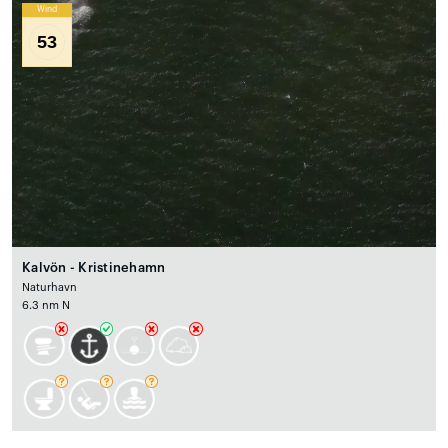
Wind
53
Kalvön - Kristinehamn
Naturhavn
6.3 nm N