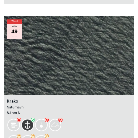
Wind
49
Krako
Naturhavn
8.1 nm N