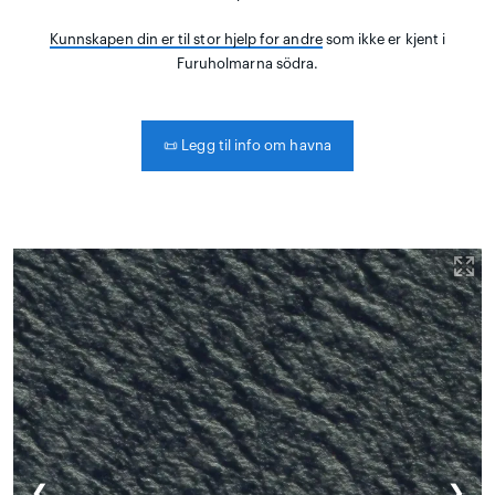
Kunnskapen din er til stor hjelp for andre
som ikke er kjent i
Furuholmarna södra.
📜
Legg til info om havna
❮
❯