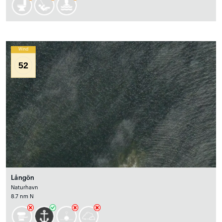
Wind
52
Långön
Naturhavn
8.7 nm N