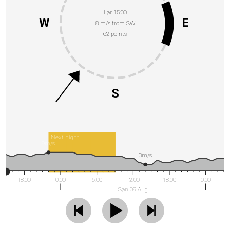
Lør 15:00
W
E
8 m/s from SW
62 points
S
Next night
9m/s
3m/s
18:00
0:00
6:00
12:00
18:00
0:00
Søn 09 Aug