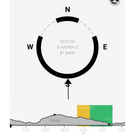
N
Tor 01:00
W
E
6 m/s from S
87 points
S
Next night
1m/s
10m/s
6:00
12:00
18:00
0:00
6:00
12:00