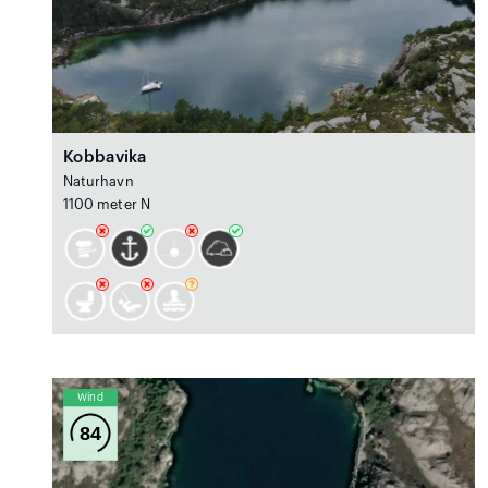
Kobbavika
Naturhavn
1100 meter N
Wind
84