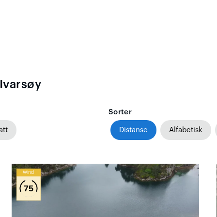
Ivarsøy
Sorter
att
Distanse
Alfabetisk
Wind
75