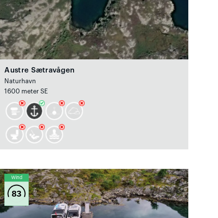
Austre Sætravågen
Naturhavn
1600 meter SE
Wind
83