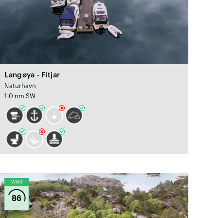
Langøya - Fitjar
Naturhavn
1.0 nm SW
Wind
86