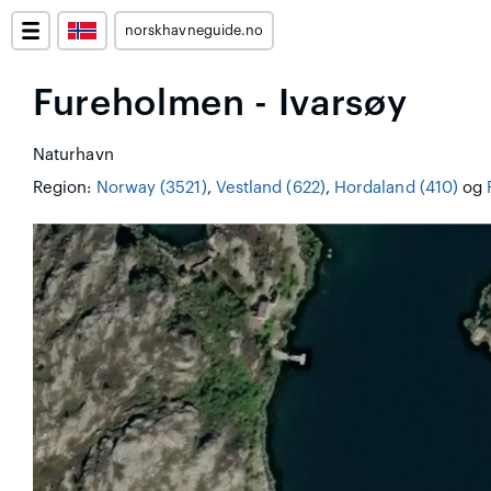
norskhavneguide.no
Fureholmen - Ivarsøy
Naturhavn
Region:
Norway (3521)
,
Vestland (622)
,
Hordaland (410)
og