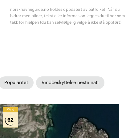
norskhavneguide.no holdes oppdatert av båtfolket. Når du
bidrar med bilder, tekst eller informasjon legges du til her som
takk for hjelpen (du kan selvfølgelig velge å ikke stå oppført).
Popularitet
Vindbeskyttelse neste natt
Wind
62