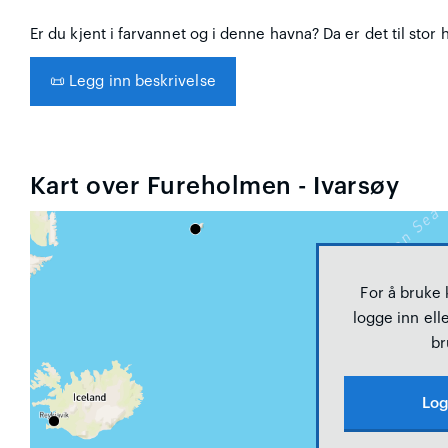
Er du kjent i farvannet og i denne havna? Da er det til stor 
📜
Legg inn beskrivelse
Kart over Fureholmen - Ivarsøy
For å bruke
logge inn elle
br
Log