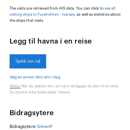
The visits are retrieved from AIS data. You can click to
see all
visiting ships to Fureholmen - Ivarsøy
, as well as statistics about
the ships that visits
Legg til havna i en reise
Sjekk inn nå
Velg en annen dato enn i dag
Viktig:
Når du
sjekker inn
i en havn så legger du den til en reise.
Du booker ikke fysisk plass i havna
Bidragsytere
Bidragsytere
SimenP