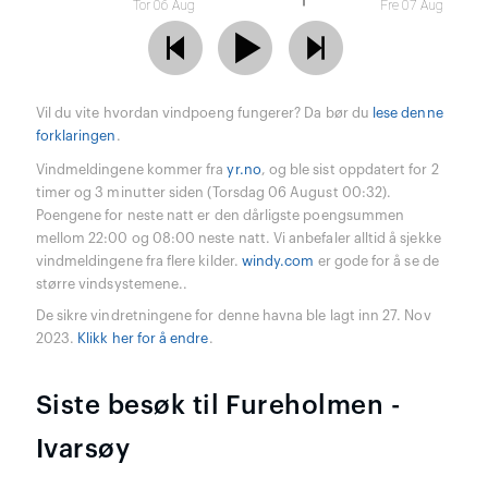
Tor 06 Aug
Fre 07 Aug
Vil du vite hvordan vindpoeng fungerer? Da bør du
lese denne
forklaringen
.
Vindmeldingene kommer fra
yr.no
, og ble sist oppdatert for 2
timer og 3 minutter siden (Torsdag 06 August 00:32).
Poengene for neste natt er den dårligste poengsummen
mellom 22:00 og 08:00 neste natt. Vi anbefaler alltid å sjekke
vindmeldingene fra flere kilder.
windy.com
er gode for å se de
større vindsystemene..
De sikre vindretningene for denne havna ble lagt inn 27. Nov
2023.
Klikk her for å endre
.
Siste besøk til Fureholmen -
Ivarsøy