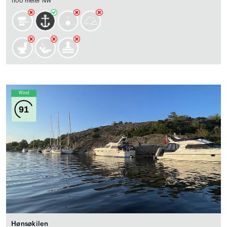
1100 meter NW
Wind
91
Hønsøkilen