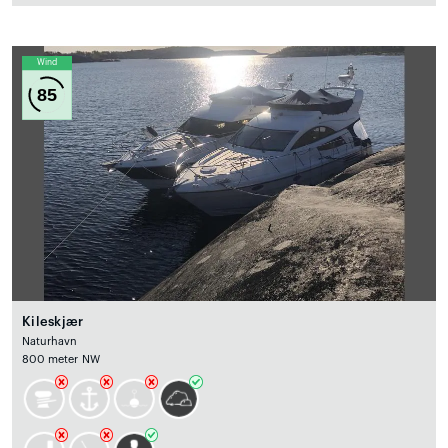
Wind
85
Kileskjær
Naturhavn
800 meter NW