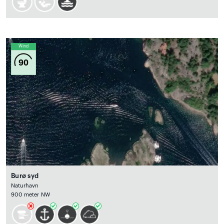
Wind
90
Burø syd
Naturhavn
900 meter NW