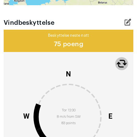
Vindbeskyttelse
Beskyttelse neste natt
75 poeng
N
Tor 12:00
W
E
8 m/s from SW
83 points