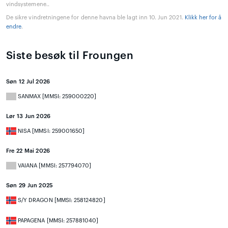
vindsystemene..
De sikre vindretningene for denne havna ble lagt inn 10. Jun 2021.
Klikk her for å
endre
.
Siste besøk til Froungen
Søn 12 Jul 2026
SANMAX [MMSI: 259000220]
Lør 13 Jun 2026
NISA [MMSI: 259001650]
Fre 22 Mai 2026
VAIANA [MMSI: 257794070]
Søn 29 Jun 2025
S/Y DRAGON [MMSI: 258124820]
PAPAGENA [MMSI: 257881040]