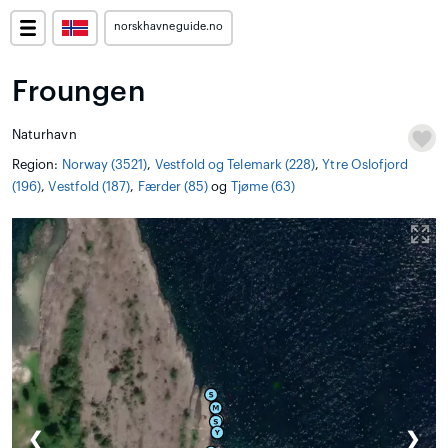
norskhavneguide.no
Froungen
Naturhavn
Region:
Norway (3521)
,
Vestfold og Telemark (228)
,
Ytre Oslofjord
(196)
,
Vestfold (187)
,
Færder (85)
og
Tjøme (63)
❮
❯