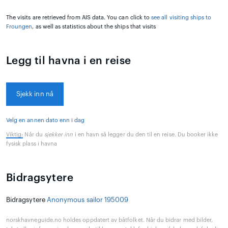
The visits are retrieved from AIS data. You can click to
see all visiting ships to
Froungen
, as well as statistics about the ships that visits
Legg til havna i en reise
Sjekk inn nå
Velg en annen dato enn i dag
Viktig:
Når du
sjekker inn
i en havn så legger du den til en reise. Du booker ikke
fysisk plass i havna
Bidragsytere
Bidragsytere
Anonymous sailor 195009
norskhavneguide.no holdes oppdatert av båtfolket. Når du bidrar med bilder,