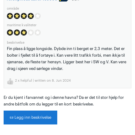
område
maritime kvaliteter
beskrivelse
Fin plass å ligge longside. Dybde inn ti berget er 2,3 meter. Det er
bolter i fjellet til å fortøye i. Kan vere litt trafikk forbi, men ikkje til
sjenanse, de fleste tar hensyn. Ligger best her i SW og V. Kan vere
drag i sjøen ved sørlege vindar.
2
x helpful | written on 8. Jun 2024
Er du kjent i farvannet og i denne havna? Da er det til stor hjelp for
andre båtfolk om du legger til en kort beskrivelse.
📜
Legg inn beskrivelse