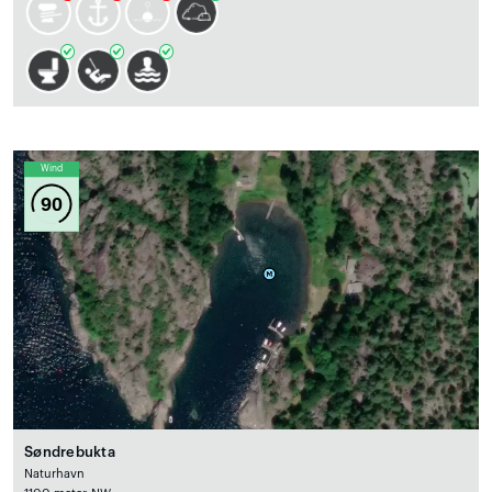
Wind
90
Søndrebukta
Naturhavn