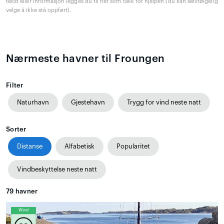
tekst eller informasjon legges du til her som takk for hjelpen (du kan selvfølgelig
velge å ikke stå oppført).
Nærmeste havner til Froungen
Filter
Naturhavn
Gjestehavn
Trygg for vind neste natt
Sorter
Distanse
Alfabetisk
Popularitet
Vindbeskyttelse neste natt
79
havner
Wind