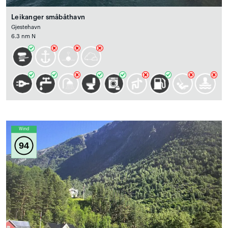
Leikanger småbåthavn
Gjestehavn
6.3 nm N
Wind
94