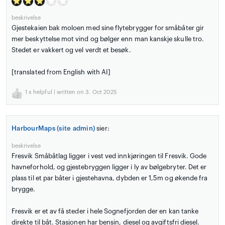
beskrivelse
Gjestekaien bak moloen med sine flytebrygger for småbåter gir
mer beskyttelse mot vind og bølger enn man kanskje skulle tro.
Stedet er vakkert og vel verdt et besøk.
[translated from English with AI]
1
x helpful | written on 3. Oct 2025
HarbourMaps (site admin)
sier:
beskrivelse
Fresvik Småbåtlag ligger i vest ved innkjøringen til Fresvik. Gode
havneforhold, og gjestebryggen ligger i ly av bølgebryter. Det er
plass til et par båter i gjestehavna, dybden er 1,5m og økende fra
brygge.
Fresvik er et av få steder i hele Sognefjorden der en kan tanke
direkte til båt. Stasjonen har bensin, diesel og avgiftsfri diesel.