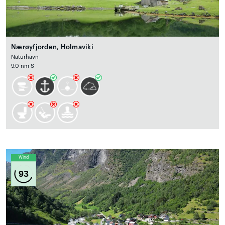
Nærøyfjorden, Holmaviki
Naturhavn
9.0 nm S
Wind
93