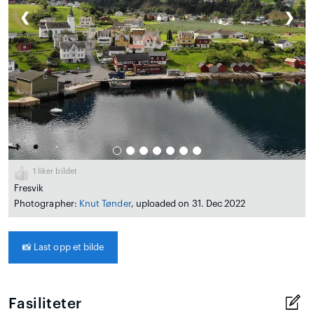
❮
❯
1
liker bildet
Fresvik
Photographer:
Knut Tønder
, uploaded on 31. Dec 2022
📸
Last opp et bilde
Fasiliteter