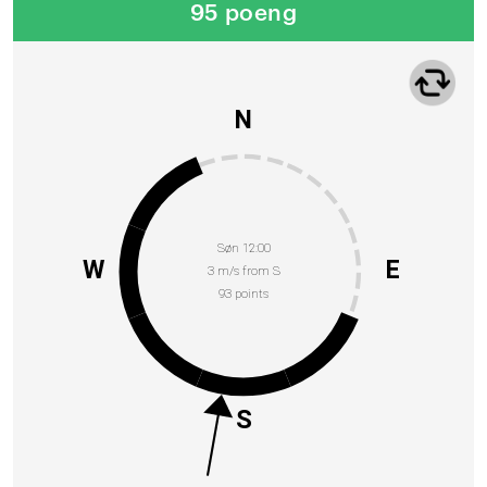
95 poeng
N
Søn 12:00
W
E
3 m/s from S
93 points
S