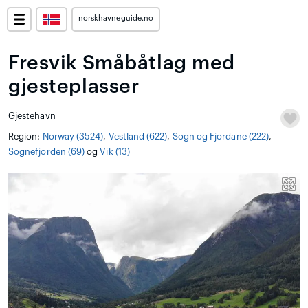
norskhavneguide.no
Fresvik Småbåtlag med
gjesteplasser
Gjestehavn
Region:
Norway (3524)
,
Vestland (622)
,
Sogn og Fjordane (222)
,
Sognefjorden (69)
og
Vik (13)