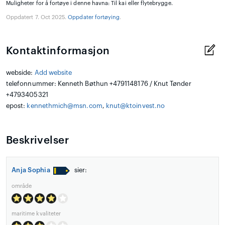
Muligheter for å fortøye i denne havna: Til kai eller flytebrygge.
Oppdatert 7. Oct 2025.
Oppdater fortøying
.
Kontaktinformasjon
webside:
Add website
telefonnummer: Kenneth Bøthun +4791148176 / Knut Tønder
+4793405321
epost:
kennethmich@msn.com
,
knut@ktoinvest.no
Beskrivelser
Anja Sophia
sier:
område
maritime kvaliteter