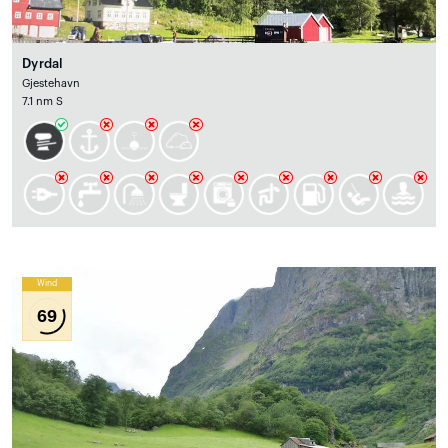
Dyrdal
Gjestehavn
7.1 nm S
Wind
69