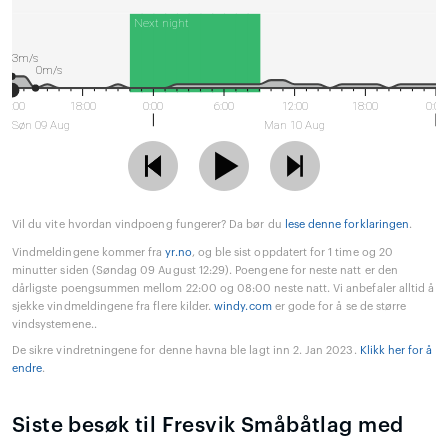
Next night
3m/s
0m/s
12:00
18:00
0:00
6:00
12:00
18:00
0:00
Søn 09 Aug
Man 10 Aug
Vil du vite hvordan vindpoeng fungerer? Da bør du
lese denne forklaringen
.
Vindmeldingene kommer fra
yr.no
, og ble sist oppdatert for 1 time og 20
minutter siden (Søndag 09 August 12:29). Poengene for neste natt er den
dårligste poengsummen mellom 22:00 og 08:00 neste natt. Vi anbefaler alltid å
sjekke vindmeldingene fra flere kilder.
windy.com
er gode for å se de større
vindsystemene..
De sikre vindretningene for denne havna ble lagt inn 2. Jan 2023.
Klikk her for å
endre
.
Siste besøk til Fresvik Småbåtlag med