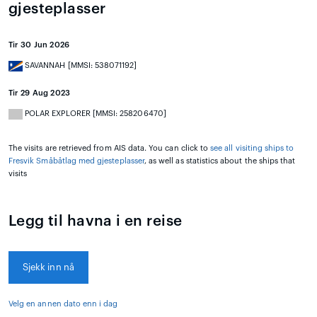
gjesteplasser
Tir 30 Jun 2026
SAVANNAH [MMSI: 538071192]
Tir 29 Aug 2023
POLAR EXPLORER [MMSI: 258206470]
The visits are retrieved from AIS data. You can click to
see all visiting ships to
Fresvik Småbåtlag med gjesteplasser
, as well as statistics about the ships that
visits
Legg til havna i en reise
Sjekk inn nå
Velg en annen dato enn i dag