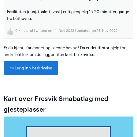
Fasiliteten (dusj, toalett, vask) er tilgjengelig 15-20 minutter gange
fra båthavna.
0
x helpful | written on 14. Nov 2022 | updated_on 14. Nov 2022
Er du kjent i farvannet og i denne havna? Da er det til stor hjelp for
andre båtfolk om du legger til en kort beskrivelse.
📜
Legg inn beskrivelse
Kart over Fresvik Småbåtlag med
gjesteplasser