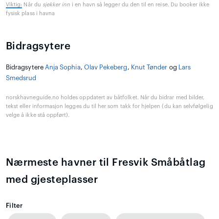
Viktig:
Når du
sjekker inn
i en havn så legger du den til en reise. Du booker ikke
fysisk plass i havna
Bidragsytere
Bidragsytere
Anja Sophia
,
Olav Pekeberg
,
Knut Tønder
og
Lars
Smedsrud
norskhavneguide.no holdes oppdatert av båtfolket. Når du bidrar med bilder,
tekst eller informasjon legges du til her som takk for hjelpen (du kan selvfølgelig
velge å ikke stå oppført).
Nærmeste havner til Fresvik Småbåtlag
med gjesteplasser
Filter