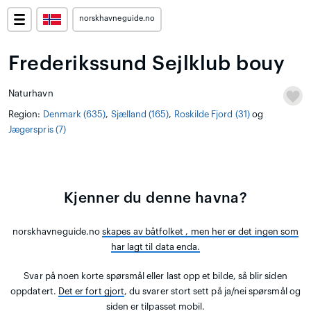
norskhavneguide.no
Frederikssund Sejlklub bouy
Naturhavn
Region:
Denmark (635)
,
Sjælland (165)
,
Roskilde Fjord (31)
og
Jægerspris (7)
Kjenner du denne havna?
norskhavneguide.no
skapes av båtfolket
, men her er det ingen som
har lagt til data enda.
Svar på noen korte spørsmål eller last opp et bilde, så blir siden
oppdatert.
Det er fort gjort
, du svarer stort sett på ja/nei spørsmål og
siden er tilpasset mobil.