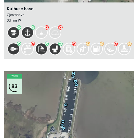
Kulhuse havn
Gjestehavn
3.1 nm W
Wind
83