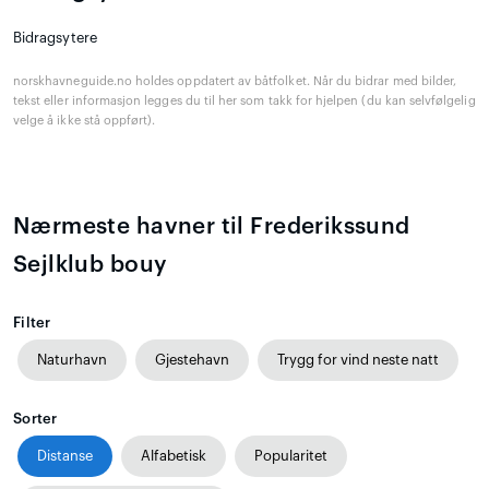
Bidragsytere
norskhavneguide.no holdes oppdatert av båtfolket. Når du bidrar med bilder,
tekst eller informasjon legges du til her som takk for hjelpen (du kan selvfølgelig
velge å ikke stå oppført).
Nærmeste havner til Frederikssund
Sejlklub bouy
Filter
Naturhavn
Gjestehavn
Trygg for vind neste natt
Sorter
Distanse
Alfabetisk
Popularitet