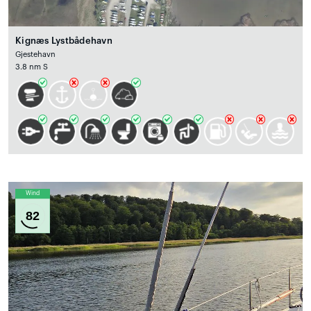
Kignæs Lystbådehavn
Gjestehavn
3.8 nm S
Wind
82