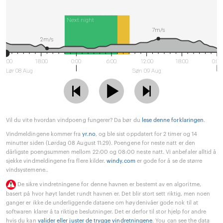
Next night
7m/s
2m/s
12:00
18:00
0:00
6:00
12:00
18:00
0:00
Lør 08 Aug
Søn 09 Aug
Vil du vite hvordan vindpoeng fungerer? Da bør du
lese denne forklaringen
.
Vindmeldingene kommer fra
yr.no
, og ble sist oppdatert for 2 timer og 14
minutter siden (Lørdag 08 August 11:29). Poengene for neste natt er den
dårligste poengsummen mellom 22:00 og 08:00 neste natt. Vi anbefaler alltid å
sjekke vindmeldingene fra flere kilder.
windy.com
er gode for å se de større
vindsystemene..
De sikre vindretningene for denne havnen er bestemt av en algoritme,
basert på hvor høyt landet rundt havnen er. Det blir stort sett riktig, men noen
ganger er ikke de underliggende dataene om høydenivåer gode nok til at
softwaren klarer å ta riktige beslutninger. Det er derfor til stor hjelp for andre
hvis du kan
valider eller juster de trygge vindretningene
. You can see the data