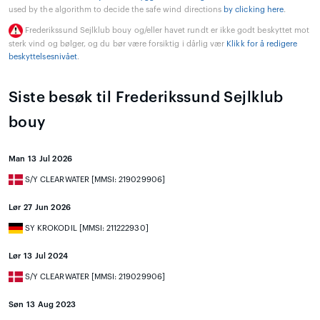
used by the algorithm to decide the safe wind directions
by clicking here
.
Frederikssund Sejlklub bouy og/eller havet rundt er ikke godt beskyttet mot
sterk vind og bølger, og du bør være forsiktig i dårlig vær
Klikk for å redigere
beskyttelsesnivået
.
Siste besøk til Frederikssund Sejlklub
bouy
Man 13 Jul 2026
S/Y CLEARWATER [MMSI: 219029906]
Lør 27 Jun 2026
SY KROKODIL [MMSI: 211222930]
Lør 13 Jul 2024
S/Y CLEARWATER [MMSI: 219029906]
Søn 13 Aug 2023