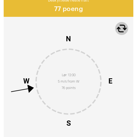
Beskyttelse neste natt
77 poeng
N
Lør 12:00
W
E
5 m/s from W
76 points
S