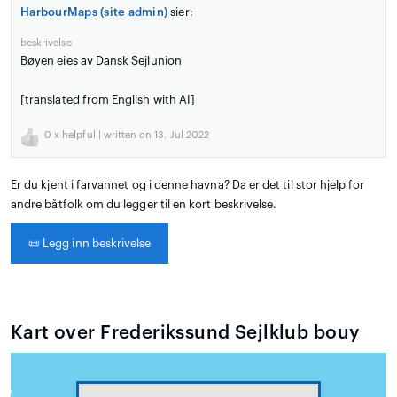
HarbourMaps (site admin)
sier:
beskrivelse
Bøyen eies av Dansk Sejlunion
[translated from English with AI]
0
x helpful | written on 13. Jul 2022
Er du kjent i farvannet og i denne havna? Da er det til stor hjelp for
andre båtfolk om du legger til en kort beskrivelse.
📜
Legg inn beskrivelse
Kart over Frederikssund Sejlklub bouy