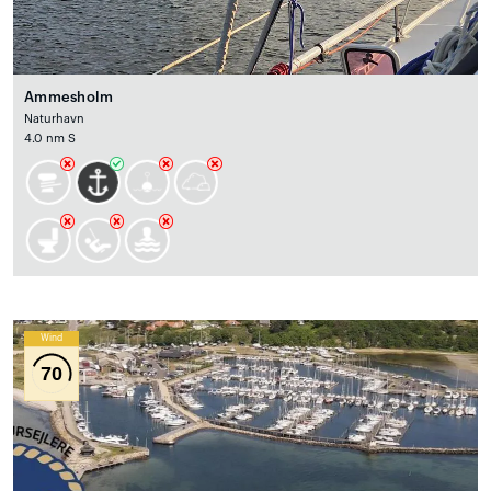
Ammesholm
Naturhavn
4.0 nm S
Wind
70