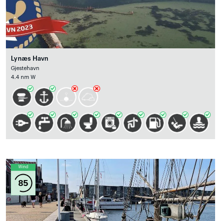
Lynæs Havn
Gjestehavn
4.4 nm W
Wind
85