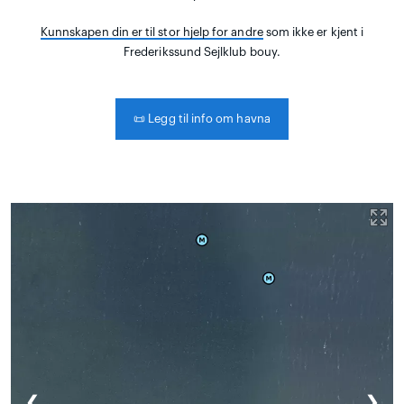
Kunnskapen din er til stor hjelp for andre
som ikke er kjent i
Frederikssund Sejlklub bouy.
📜
Legg til info om havna
❮
❯