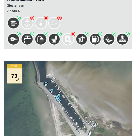
Gjestehavn
2.7 nm N
Wind
73