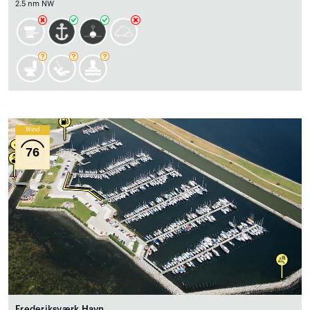
2.5 nm NW
Wind
76
Frederiksværk Havn