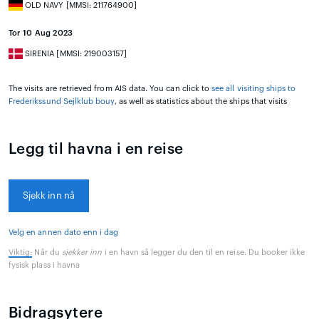
OLD NAVY [MMSI: 211764900]
Tor 10 Aug 2023
SIRENIA [MMSI: 219003157]
The visits are retrieved from AIS data. You can click to
see all visiting ships to
Frederikssund Sejlklub bouy
, as well as statistics about the ships that visits
Legg til havna i en reise
Sjekk inn nå
Velg en annen dato enn i dag
Viktig:
Når du
sjekker inn
i en havn så legger du den til en reise. Du booker ikke
fysisk plass i havna
Bidragsytere