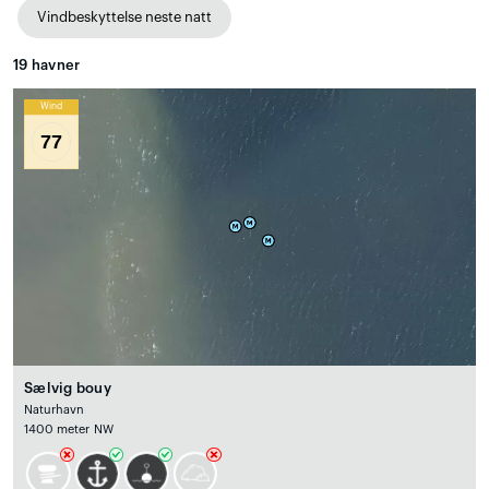
Vindbeskyttelse neste natt
19
havner
Wind
77
Sælvig bouy
Naturhavn
1400 meter NW