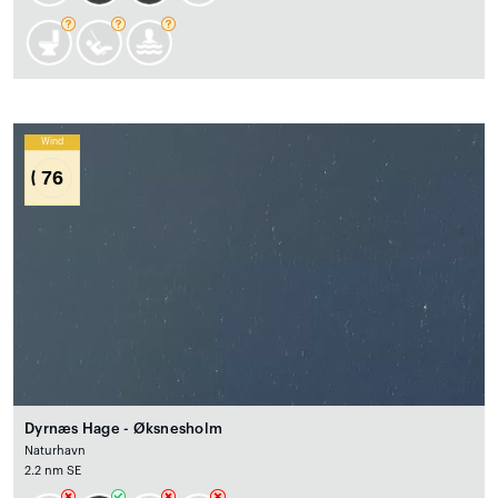
Wind
76
Dyrnæs Hage - Øksnesholm
Naturhavn
2.2 nm SE