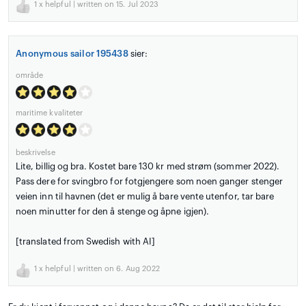
1
x helpful | written on 15. Jul 2023
Anonymous sailor 195438
sier:
område
maritime kvaliteter
beskrivelse
Lite, billig og bra. Kostet bare 130 kr med strøm (sommer 2022).
Pass dere for svingbro for fotgjengere som noen ganger stenger
veien inn til havnen (det er mulig å bare vente utenfor, tar bare
noen minutter for den å stenge og åpne igjen).
[translated from Swedish with AI]
1
x helpful | written on 6. Aug 2022