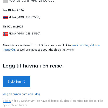
NOORDERLICHT [MMSI: 244091000]
Lør 13 Jan 2024
REINA [MMSI: 258131560]
Tir 02 Jan 2024
REINA [MMSI: 258131560]
The visits are retrieved from AIS data. You can click to
see all visiting ships to
Fosnavåg
, as well as statistics about the ships that visits
Legg til havna i en reise
Sjekk inn nå
Velg en annen dato enn i dag
Viktig:
Når du
sjekker inn
i en havn så legger du den til en reise. Du booker ikke
fysisk plass i havna