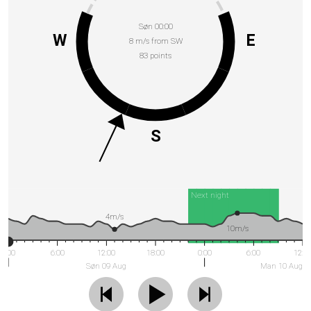
Søn 00:00
W
E
8 m/s from SW
83 points
S
Next night
4m/s
10m/s
0:00
6:00
12:00
18:00
0:00
6:00
12:0
Søn 09 Aug
Man 10 Aug