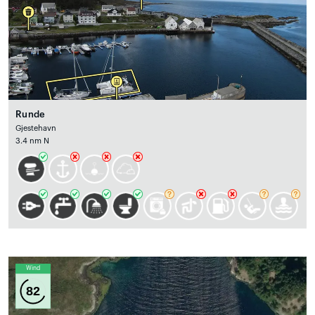
Runde
Gjestehavn
3.4 nm N
Wind
82