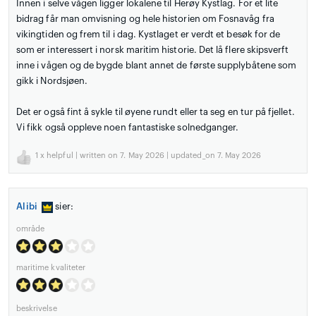
Innen i selve vågen ligger lokalene til Herøy Kystlag. For et lite
bidrag får man omvisning og hele historien om Fosnavåg fra
vikingtiden og frem til i dag. Kystlaget er verdt et besøk for de
som er interessert i norsk maritim historie. Det lå flere skipsverft
inne i vågen og de bygde blant annet de første supplybåtene som
gikk i Nordsjøen.
Det er også fint å sykle til øyene rundt eller ta seg en tur på fjellet.
Vi fikk også oppleve noen fantastiske solnedganger.
1
x helpful | written on 7. May 2026 | updated_on 7. May 2026
Alibi
sier:
område
maritime kvaliteter
beskrivelse