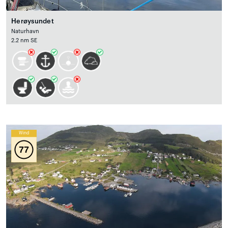
Herøysundet
Naturhavn
2.2 nm SE
Wind
77