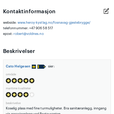
Kontaktinformasjon
webside:
www.heroy-kystlag.no/fosnavag-gjestebrygge/
telefonnummer: +47 906 58 517
epost:
robert@voldnes.no
Beskrivelser
Cato Helgesen
sier:
område
maritime kvaliteter
beskrivelse
Koselig plass med fine turmuligheter. Bra sanitæranlegg, inngang
via garasjeanlegg ved Restauranten.