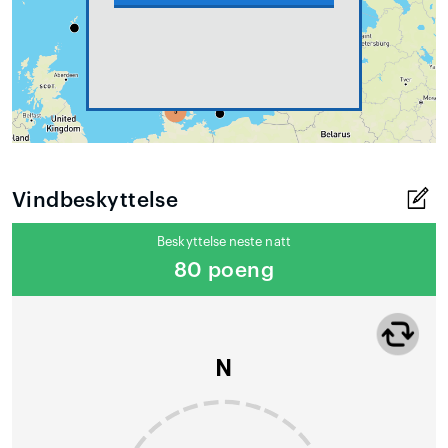
Vindbeskyttelse
Beskyttelse neste natt
80 poeng
N