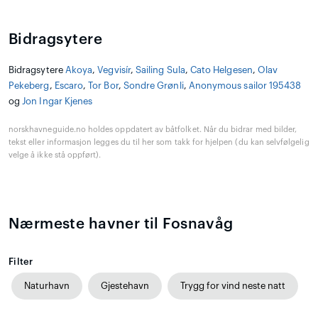
Bidragsytere
Bidragsytere
Akoya
,
Vegvisír
,
Sailing Sula
,
Cato Helgesen
,
Olav
Pekeberg
,
Escaro
,
Tor Bor
,
Sondre Grønli
,
Anonymous sailor 195438
og
Jon Ingar Kjenes
norskhavneguide.no holdes oppdatert av båtfolket. Når du bidrar med bilder,
tekst eller informasjon legges du til her som takk for hjelpen (du kan selvfølgelig
velge å ikke stå oppført).
Nærmeste havner til Fosnavåg
Filter
Naturhavn
Gjestehavn
Trygg for vind neste natt