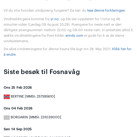
Vil du vite hvordan vindpoeng fungerer? Da bør du
lese denne forklaringen
.
Vindmeldingene kommer fra
yr.no
, og ble sist oppdatert for 1 time og 46
minutter siden (Lørdag 08 August 23:29). Poengene for neste natt er den
dårligste poengsummen mellom 22:00 og 08:00 neste natt. Vi anbefaler alltid å
sjekke vindmeldingene fra flere kilder.
windy.com
er gode for å se de større
vindsystemene..
De sikre vindretningene for denne havna ble lagt inn 28. May 2021.
Klikk her for
å endre
.
Siste besøk til Fosnavåg
Ons 25 Feb 2026
BERTINE [MMSI: 257595610]
Ons 04 Feb 2026
BORGARIN [MMSI: 231039000]
Søn 14 Sep 2025