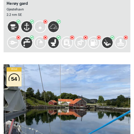
Herøy gard
Gjestehavn
2.2 nm SE
Wind
54