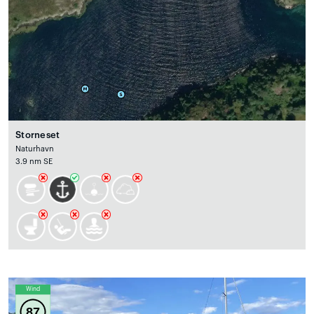
Storneset
Naturhavn
3.9 nm SE
Wind
87