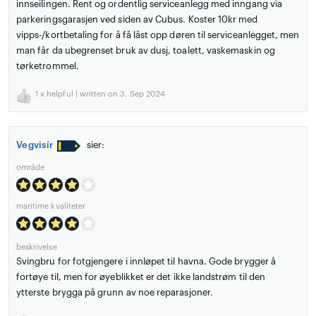
innseilingen. Rent og ordentlig serviceanlegg med inngang via
parkeringsgarasjen ved siden av Cubus. Koster 10kr med
vipps-/kortbetaling for å få låst opp døren til serviceanlegget, men
man får da ubegrenset bruk av dusj, toalett, vaskemaskin og
tørketrommel.
1
x helpful | written on 3. Sep 2024
Vegvisír
sier:
område
maritime kvaliteter
beskrivelse
Svingbru for fotgjengere i innløpet til havna. Gode brygger å
fortøye til, men for øyeblikket er det ikke landstrøm til den
ytterste brygga på grunn av noe reparasjoner.