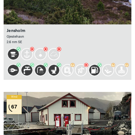
Jensholm
Gjestehavn
2.6 nm SE
Wind
67