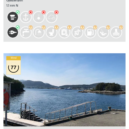
Gjestehavn
1.1 nm N
Wind
77