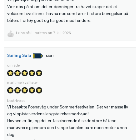
Vær obs på at om det er dønninger fra havet skaper det et
voldsomt svell inne i havna noe som fører til store bevegelser på
båten. Fortøy godt og ha godt med fendere.
1
x helpful | written on 7. Jul 2026
Sailing Sula
sier:
område
maritime kvaliteter
beskrivelse
Vi besøkte Fosnavåg under Sommerfestivalen. Det var masse liv
og vi spiste verdens lengste rekesmørbrød!
Havnen er fin, og det er fascinerende å se de store båtene
manøvrere gjennom den trange kanalen bare noen meter unna
deg.