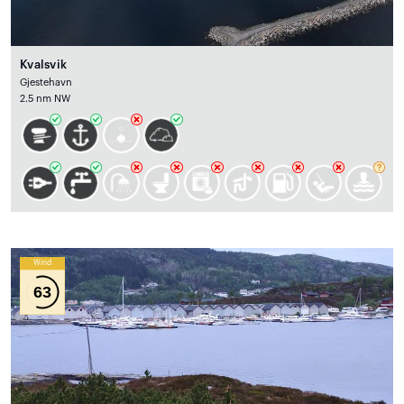
Kvalsvik
Gjestehavn
2.5 nm NW
Wind
63