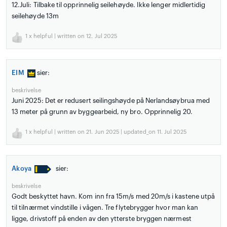
12.Juli: Tilbake til opprinnelig seilehøyde. Ikke lenger midlertidig
seilehøyde 13m
1
x helpful | written on 12. Jul 2025
EIM
sier:
beskrivelse
Juni 2025: Det er redusert seilingshøyde på Nerlandsøybrua med
13 meter på grunn av byggearbeid, ny bro. Opprinnelig 20.
1
x helpful | written on 21. Jun 2025 | updated_on 11. Jul 2025
Akoya
sier:
beskrivelse
Godt beskyttet havn. Kom inn fra 15m/s med 20m/s i kastene utpå
til tilnærmet vindstille i vågen. Tre flytebrygger hvor man kan
ligge, drivstoff på enden av den ytterste bryggen nærmest