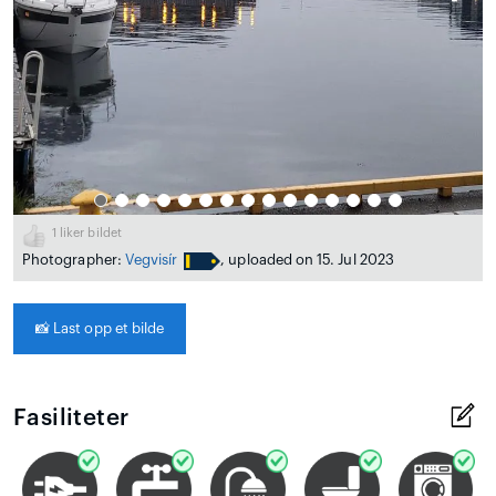
1
liker bildet
Photographer:
Vegvisír
, uploaded on 15. Jul 2023
📸
Last opp et bilde
Fasiliteter