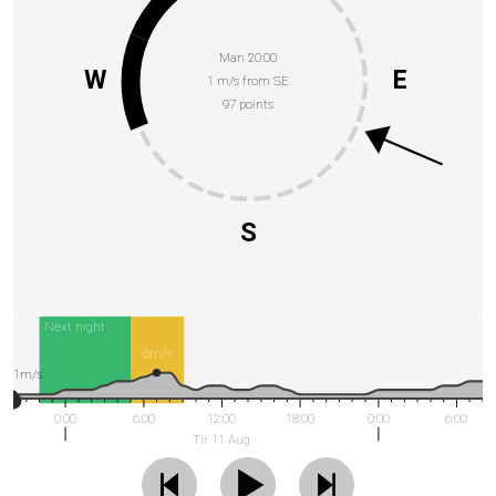
Man 20:00
W
E
1 m/s from SE
97 points
S
Next night
6m/s
1m/s
0:00
6:00
12:00
18:00
0:00
6:00
Tir 11 Aug