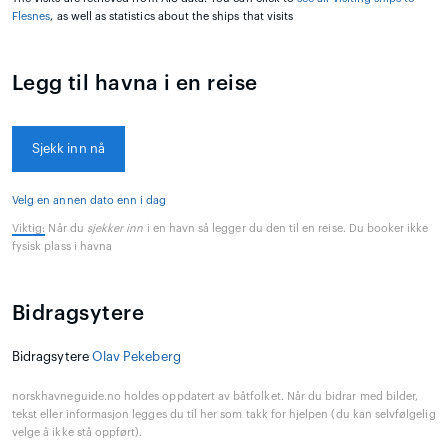
Flesnes
, as well as statistics about the ships that visits
Legg til havna i en reise
Sjekk inn nå
Velg en annen dato enn i dag
Viktig:
Når du
sjekker inn
i en havn så legger du den til en reise. Du booker ikke
fysisk plass i havna
Bidragsytere
Bidragsytere
Olav Pekeberg
norskhavneguide.no holdes oppdatert av båtfolket. Når du bidrar med bilder,
tekst eller informasjon legges du til her som takk for hjelpen (du kan selvfølgelig
velge å ikke stå oppført).