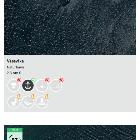
Vassvika
Naturhavn
2.3 nm S
Wind
87