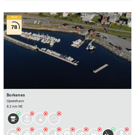
Wind
78
Borkenes
Gjestehavn
8.2 nm NE