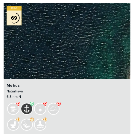
Wind
69
Mehus
Naturhavn
6.8 nm N