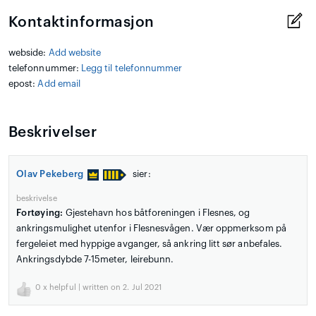
Kontaktinformasjon
webside:
Add website
telefonnummer:
Legg til telefonnummer
epost:
Add email
Beskrivelser
Olav Pekeberg
sier:
beskrivelse
Fortøying:
Gjestehavn hos båtforeningen i Flesnes, og
ankringsmulighet utenfor i Flesnesvågen. Vær oppmerksom på
fergeleiet med hyppige avganger, så ankring litt sør anbefales.
Ankringsdybde 7-15meter, leirebunn.
0
x helpful | written on 2. Jul 2021