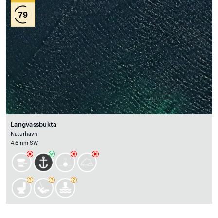
79
Langvassbukta
Naturhavn
4.6 nm SW