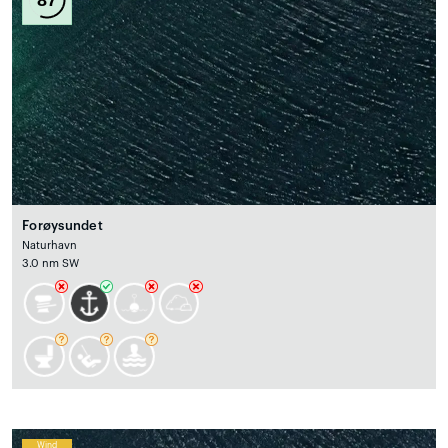
Forøysundet
Naturhavn
3.0 nm SW
Wind