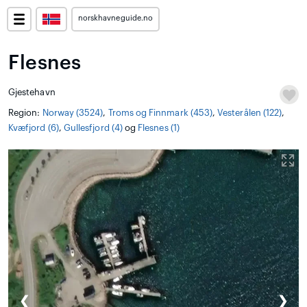
norskhavneguide.no
Flesnes
Gjestehavn
Region:
Norway (3524)
,
Troms og Finnmark (453)
,
Vesterålen (122)
,
Kvæfjord (6)
,
Gullesfjord (4)
og
Flesnes (1)
❮
❯