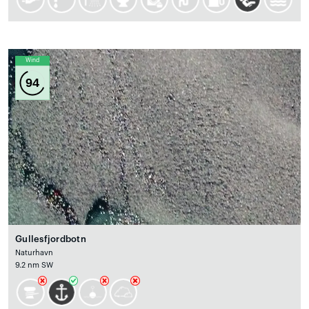
Wind
94
Gullesfjordbotn
Naturhavn
9.2 nm SW