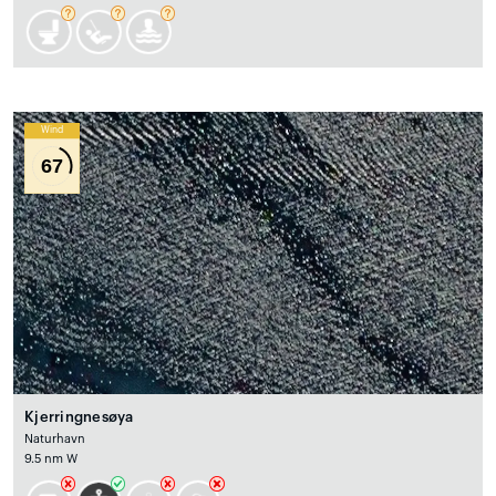
Wind
67
Kjerringnesøya
Naturhavn
9.5 nm W