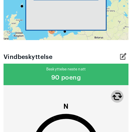
Vindbeskyttelse
Beskyttelse neste natt
90 poeng
N