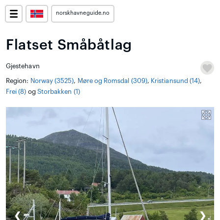
norskhavneguide.no
Flatset Småbåtlag
Gjestehavn
Region:
Norway (3525)
,
Møre og Romsdal (309)
,
Kristiansund (14)
,
Frei (8)
og
Storbakken (1)
❮
❯