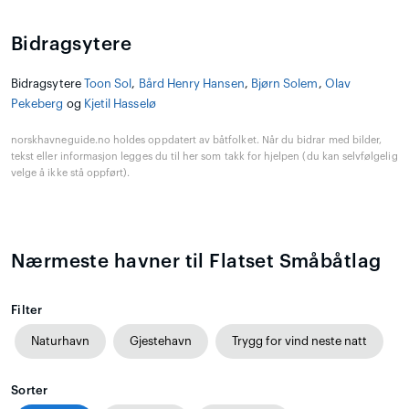
Bidragsytere
Bidragsytere
Toon Sol
,
Bård Henry Hansen
,
Bjørn Solem
,
Olav
Pekeberg
og
Kjetil Hasselø
norskhavneguide.no holdes oppdatert av båtfolket. Når du bidrar med bilder,
tekst eller informasjon legges du til her som takk for hjelpen (du kan selvfølgelig
velge å ikke stå oppført).
Nærmeste havner til Flatset Småbåtlag
Filter
Naturhavn
Gjestehavn
Trygg for vind neste natt
Sorter