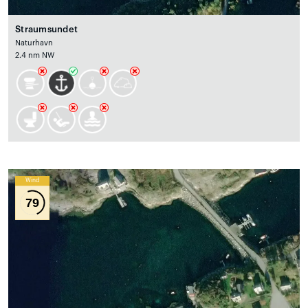
Straumsundet
Naturhavn
2.4 nm NW
Wind
79