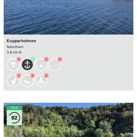
Kopparholmen
Naturhavn
3.9 nm N
Wind
92