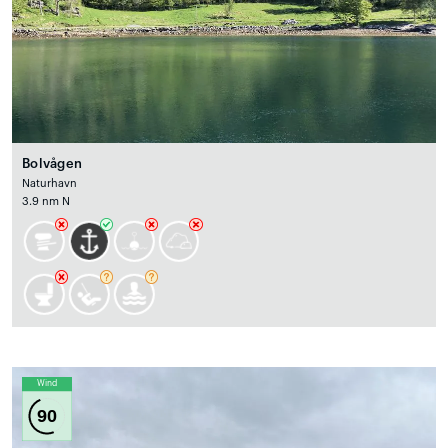
Bolvågen
Naturhavn
3.9 nm N
Wind
90