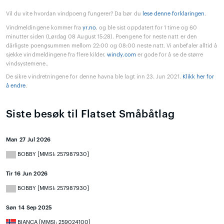
Vil du vite hvordan vindpoeng fungerer? Da bør du
lese denne forklaringen
.
Vindmeldingene kommer fra
yr.no
, og ble sist oppdatert for 1 time og 60
minutter siden (Lørdag 08 August 15:28). Poengene for neste natt er den
dårligste poengsummen mellom 22:00 og 08:00 neste natt. Vi anbefaler alltid å
sjekke vindmeldingene fra flere kilder.
windy.com
er gode for å se de større
vindsystemene..
De sikre vindretningene for denne havna ble lagt inn 23. Jun 2021.
Klikk her for
å endre
.
Siste besøk til Flatset Småbåtlag
Man 27 Jul 2026
BOBBY [MMSI: 257987930]
Tir 16 Jun 2026
BOBBY [MMSI: 257987930]
Søn 14 Sep 2025
BIANCA [MMSI: 259024100]