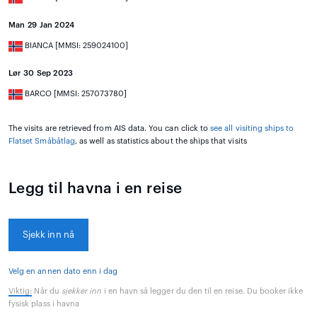
Man 29 Jan 2024
BIANCA [MMSI: 259024100]
Lør 30 Sep 2023
BARCO [MMSI: 257073780]
The visits are retrieved from AIS data. You can click to
see all visiting ships to
Flatset Småbåtlag
, as well as statistics about the ships that visits
Legg til havna i en reise
Sjekk inn nå
Velg en annen dato enn i dag
Viktig:
Når du
sjekker inn
i en havn så legger du den til en reise. Du booker ikke
fysisk plass i havna