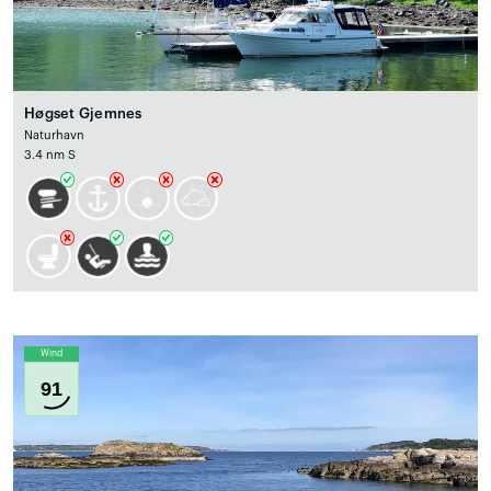
Høgset Gjemnes
Naturhavn
3.4 nm S
Wind
91