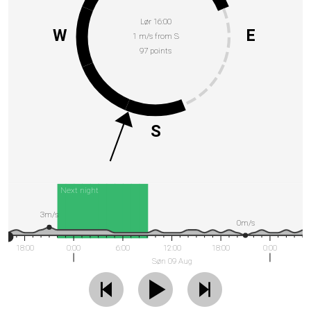
Lør 16:00
W
E
1 m/s from S
97 points
S
Next night
3m/s
0m/s
18:00
0:00
6:00
12:00
18:00
0:00
Søn 09 Aug