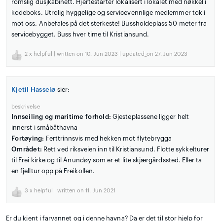
romslig dusjkabinett. Hjertestarter lokalisert i lokalet med nøkkel i
kodeboks. Utrolig hyggelige og servicevennlige medlemmer tok i
mot oss. Anbefales på det sterkeste! Bussholdeplass 50 meter fra
servicebygget. Buss hver time til Kristiansund.
2
x helpful | written on 10. Jun 2023 | updated_on 27. Jun 2023
Kjetil Hasselø
sier:
beskrivelse
Innseiling og maritime forhold:
Gjesteplassene ligger helt
innerst i småbåthavna
Fortøying:
Ferttrinnsvis med hekken mot flytebrygga
Området:
Rett ved riksveien inn til Kristiansund. Flotte sykkelturer
til Frei kirke og til Anundøy som er et lite skjærgårdssted. Eller ta
en fjelltur opp på Freikollen.
3
x helpful | written on 11. Jun 2021
Er du kjent i farvannet og i denne havna? Da er det til stor hjelp for