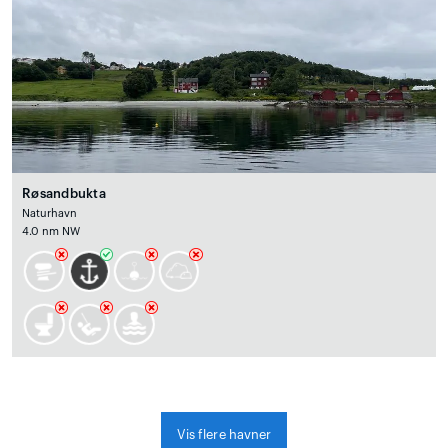
Røsandbukta
Naturhavn
4.0 nm NW
Vis flere havner