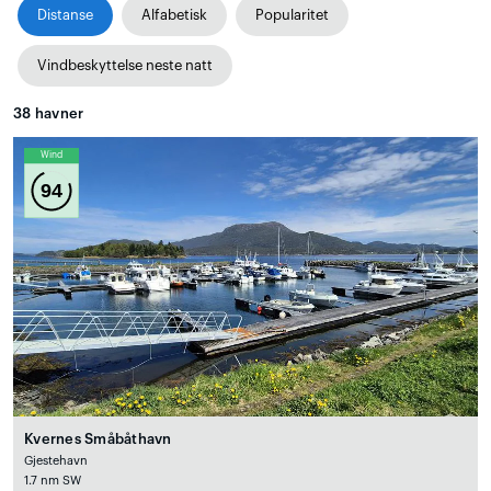
Distanse
Alfabetisk
Popularitet
Vindbeskyttelse neste natt
38
havner
Wind
94
Kvernes Småbåthavn
Gjestehavn
1.7 nm SW