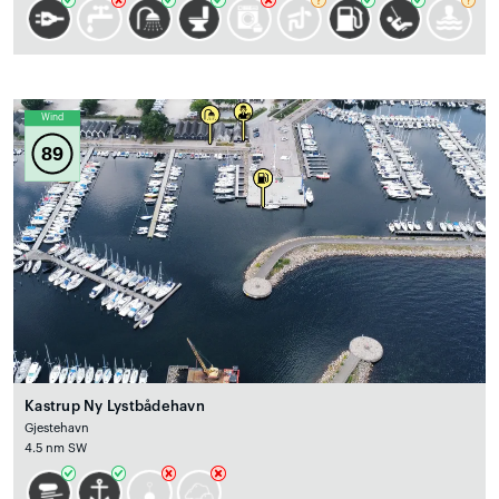
Wind
89
Kastrup Ny Lystbådehavn
Gjestehavn
4.5 nm SW