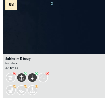
68
Saltholm E bouy
Naturhavn
3.4 nm SE