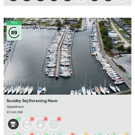
Wind
89
Sundby Sejlforening Havn
Gjestehavn
4.1 nm SW