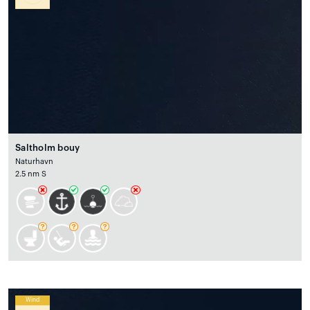
Saltholm bouy
Naturhavn
2.5 nm S
Wind