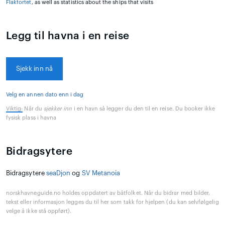
Flakfortet
, as well as statistics about the ships that visits
Legg til havna i en reise
Sjekk inn nå
Velg en annen dato enn i dag
Viktig:
Når du
sjekker inn
i en havn så legger du den til en reise. Du booker ikke
fysisk plass i havna
Bidragsytere
Bidragsytere
seaDjon
og
SV Metanoia
norskhavneguide.no holdes oppdatert av båtfolket. Når du bidrar med bilder,
tekst eller informasjon legges du til her som takk for hjelpen (du kan selvfølgelig
velge å ikke stå oppført).