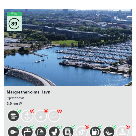
Wind
89
Margretheholms Havn
Gjestehavn
3.9 nm W