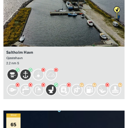
Saltholm Havn
Gjestehavn
2.2 nm S
Wind
65