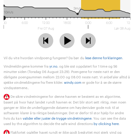
3m/s
10m/s
0:00
6:00
12:00
18:00
0:00
6:00
12:0
Fre 07 Aug
Lør 08 Aug
Vil du vite hvordan vindpoeng fungerer? Da bør du
lese denne forklaringen
.
Vindmeldingene kommer fra
yr.no
, og ble sist oppdatert for 1 time og 56
minutter siden (Torsdag 06 August 23:29). Poengene for neste natt er den
dårligste poengsummen mellom 22:00 og 08:00 neste natt. Vi anbefaler alltid å
sjekke vindmeldingene fra flere kilder.
windy.com
er gode for å se de større
vindsystemene..
De sikre vindretningene for denne havnen er bestemt av en algoritme,
basert på hvor høyt landet rundt havnen er. Det blir stort sett riktig, men noen
ganger er ikke de underliggende dataene om høydenivåer gode nok til at
softwaren klarer å ta riktige beslutninger. Det er derfor til stor hjelp for andre
hvis du kan
valider eller juster de trygge vindretningene
. You can see the data
used by the algorithm to decide the safe wind directions
by clicking here
.
Flakfortet og/eller havet rundt er ikke godt beskyttet mot sterk vind og