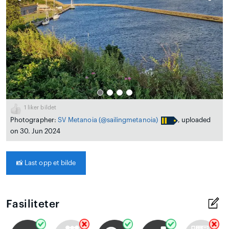
1
liker bildet
Photographer:
SV Metanoia
(@sailingmetanoia)
, uploaded
on 30. Jun 2024
📸
Last opp et bilde
Fasiliteter