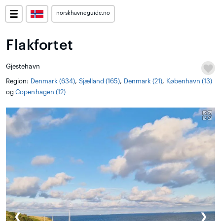
norskhavneguide.no
Flakfortet
Gjestehavn
Region:
Denmark (634)
,
Sjælland (165)
,
Denmark (21)
,
København (13)
og
Copenhagen (12)
❮
❯