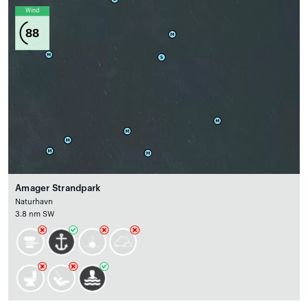
Wind
88
Amager Strandpark
Naturhavn
3.8 nm SW