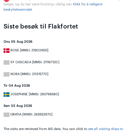
bølger, og du bør være forsiktig i dårlig vær
Klikk for å redigere
beskyttelsesnivået
.
Siste besøk til Flakfortet
Ons 05 Aug 2026
ROSE [MMSI: 219031651]
SY CASCADA [MMSI: 211167120]
NORA [MMSI: 211315770]
Tir 04 Aug 2026
JOSEPHINE [MMSI: 265798580]
Søn 02 Aug 2026
GRATIA [MMSI: 265553970]
The visits are retrieved from AIS data. You can click to
see all visiting ships to