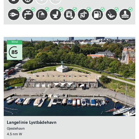
Wind
85
Langelinie Lystbådehavn
Gjestehavn
4.5 nm W