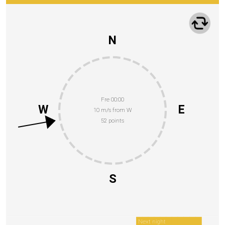
N
Fre 00:00
W
E
10 m/s from W
52 points
S
Next night