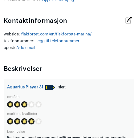
Oppdatert 14. Jul 2022.
Oppdater fortøying
.
Kontaktinformasjon
webside:
flakfortet.com/en/flakfortets-marina/
telefonnummer:
Legg til telefonnummer
epost:
Add email
Beskrivelser
Aquarius Player 31
sier:
område
maritime kvaliteter
beskrivelse
En liten øy med en gammel militærbase. Interessant og hyggelig,