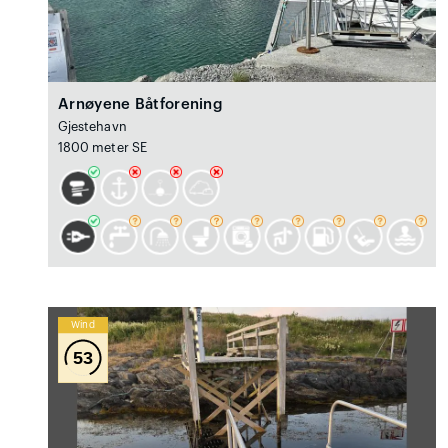
Arnøyene Båtforening
Gjestehavn
1800 meter SE
Wind
53