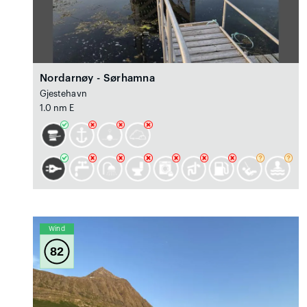
Nordarnøy - Sørhamna
Gjestehavn
1.0 nm E
Wind
82