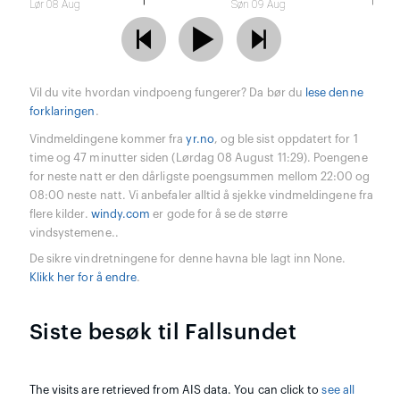
Lør 08 Aug
Søn 09 Aug
Vil du vite hvordan vindpoeng fungerer? Da bør du
lese denne
forklaringen
.
Vindmeldingene kommer fra
yr.no
, og ble sist oppdatert for 1
time og 47 minutter siden (Lørdag 08 August 11:29). Poengene
for neste natt er den dårligste poengsummen mellom 22:00 og
08:00 neste natt. Vi anbefaler alltid å sjekke vindmeldingene fra
flere kilder.
windy.com
er gode for å se de større
vindsystemene..
De sikre vindretningene for denne havna ble lagt inn None.
Klikk her for å endre
.
Siste besøk til Fallsundet
The visits are retrieved from AIS data. You can click to
see all