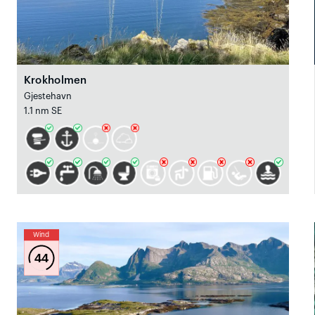
Krokholmen
Gjestehavn
1.1 nm SE
Wind
44