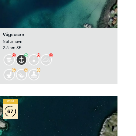
Vågsosen
Naturhavn
2.5 nm SE
Wind
67