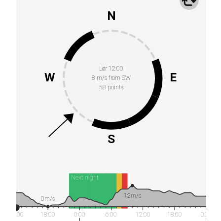
N
Lør 12:00
W
E
8 m/s from SW
58 points
S
Next night
12m/s
0m/s
12:00
18:00
0:00
6:00
12:00
18:00
0:00