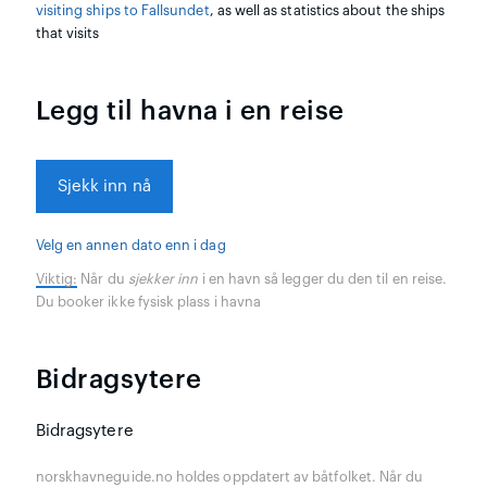
visiting ships to Fallsundet
, as well as statistics about the ships
that visits
Legg til havna i en reise
Sjekk inn nå
Velg en annen dato enn i dag
Viktig:
Når du
sjekker inn
i en havn så legger du den til en reise.
Du booker ikke fysisk plass i havna
Bidragsytere
Bidragsytere
norskhavneguide.no holdes oppdatert av båtfolket. Når du