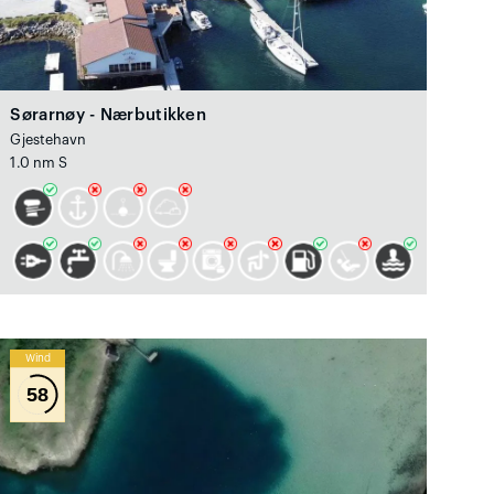
Sørarnøy - Nærbutikken
Gjestehavn
1.0 nm S
Wind
58