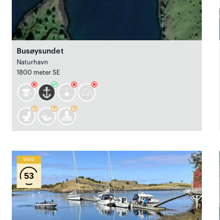
Busøysundet
Naturhavn
1800 meter SE
Wind
53