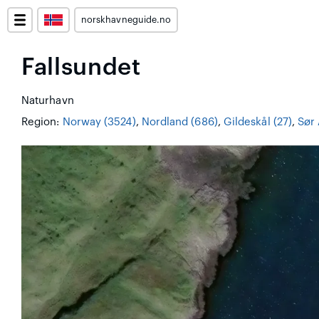
norskhavneguide.no
Fallsundet
Naturhavn
Region:
Norway (3524)
,
Nordland (686)
,
Gildeskål (27)
,
Sør 