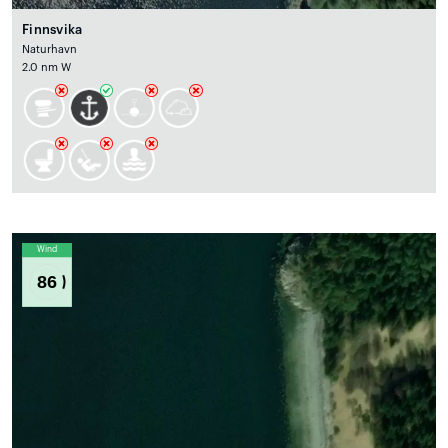
Finnsvika
Naturhavn
2.0 nm W
Wind
86