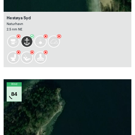
Hestøya Syd
Naturhavn
2.5 nm NE
Wind
84