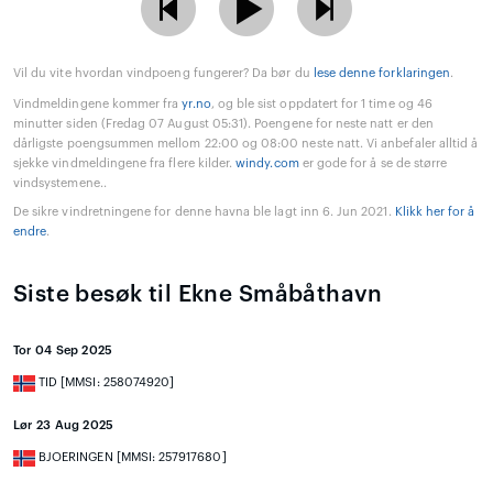
Vil du vite hvordan vindpoeng fungerer? Da bør du
lese denne forklaringen
.
Vindmeldingene kommer fra
yr.no
, og ble sist oppdatert for 1 time og 46
minutter siden (Fredag 07 August 05:31). Poengene for neste natt er den
dårligste poengsummen mellom 22:00 og 08:00 neste natt. Vi anbefaler alltid å
sjekke vindmeldingene fra flere kilder.
windy.com
er gode for å se de større
vindsystemene..
De sikre vindretningene for denne havna ble lagt inn 6. Jun 2021.
Klikk her for å
endre
.
Siste besøk til Ekne Småbåthavn
Tor 04 Sep 2025
TID [MMSI: 258074920]
Lør 23 Aug 2025
BJOERINGEN [MMSI: 257917680]