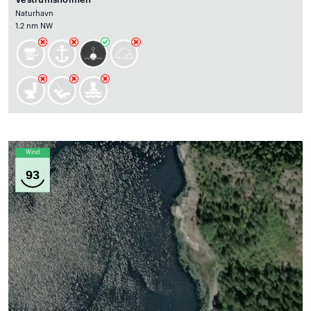
Naturhavn
1.2 nm NW
Wind
93