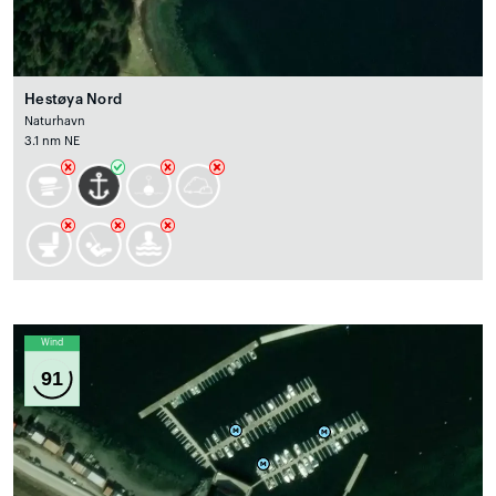
Hestøya Nord
Naturhavn
3.1 nm NE
Wind
91