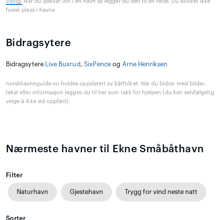
Viktig:
Når du
sjekker inn
i en havn så legger du den til en reise. Du booker ikke
fysisk plass i havna
Bidragsytere
Bidragsytere
Live Buxrud
,
SixPence
og
Arne Henriksen
norskhavneguide.no holdes oppdatert av båtfolket. Når du bidrar med bilder,
tekst eller informasjon legges du til her som takk for hjelpen (du kan selvfølgelig
velge å ikke stå oppført).
Nærmeste havner til Ekne Småbåthavn
Filter
Naturhavn
Gjestehavn
Trygg for vind neste natt
Sorter