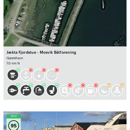
Jækta Fjordstue - Mosvik Båtforening
Gjestehavn
7.0 nm N
Wind
95