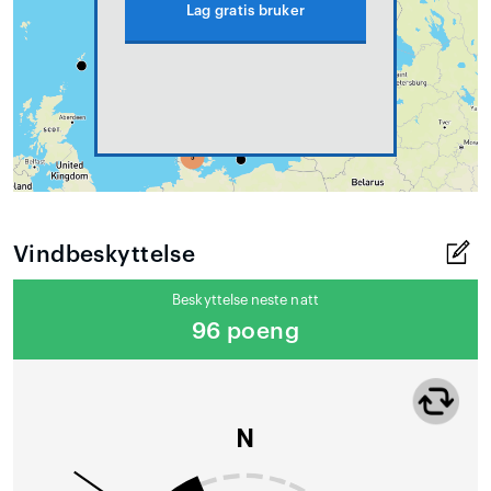
Lag gratis bruker
Vindbeskyttelse
Beskyttelse neste natt
96 poeng
N