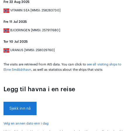
Fre 22 Aug 2025
VITAMIN SEA [MMSI: 258283730]
Fre 11 Jul 2025
BJOERINGEN [MMSI: 257917680]
Tor 10 Jul 2025
URANUS [MMSI: 258029760]
The visits are retrieved from AIS data. You can click to
see all visiting ships to
Ekne Småbåthavn
, as well as statistics about the ships that visits
Legg til havna i en reise
Sjekk inn nå
Velg en annen dato enn i dag