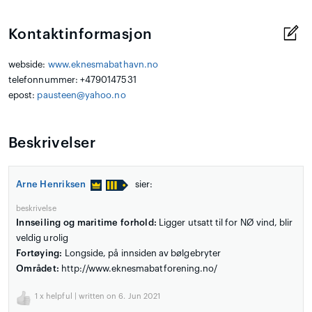
Kontaktinformasjon
webside:
www.eknesmabathavn.no
telefonnummer: +4790147531
epost:
pausteen@yahoo.no
Beskrivelser
Arne Henriksen
sier:
beskrivelse
Innseiling og maritime forhold:
Ligger utsatt til for NØ vind, blir
veldig urolig
Fortøying:
Longside, på innsiden av bølgebryter
Området:
http://www.eknesmabatforening.no/
1
x helpful | written on 6. Jun 2021