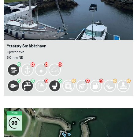
Ytterøy Småbåthavn
Gjestehavn
5.0 nm NE
Wind
96