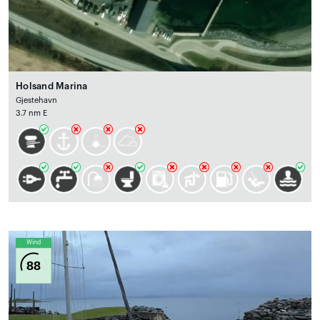
Holsand Marina
Gjestehavn
3.7 nm E
Wind
88