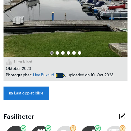
1
liker bildet
Oktober 2023
Photographer:
Live Buxrud
, uploaded on 10. Oct 2023
📸
Last opp et bilde
Fasiliteter