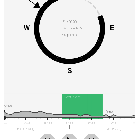
Fre 06:00
W
E
5 m/s from NW
90 points
S
Next night
5m/s
0m/s
6:00
12:00
18:00
0:00
6:00
12:00
18:0
Fre 07 Aug
Lør 08 Aug