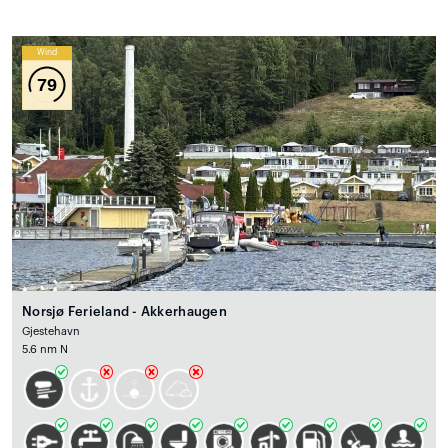
Wind
79
Norsjø Ferieland - Akkerhaugen
Gjestehavn
5.6 nm N