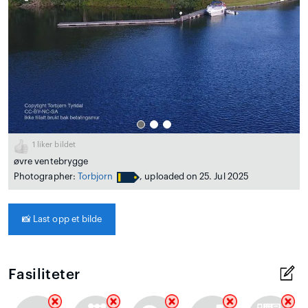
1
liker bildet
øvre ventebrygge
Photographer:
Torbjorn
, uploaded on 25. Jul 2025
📸
Last opp et bilde
Fasiliteter