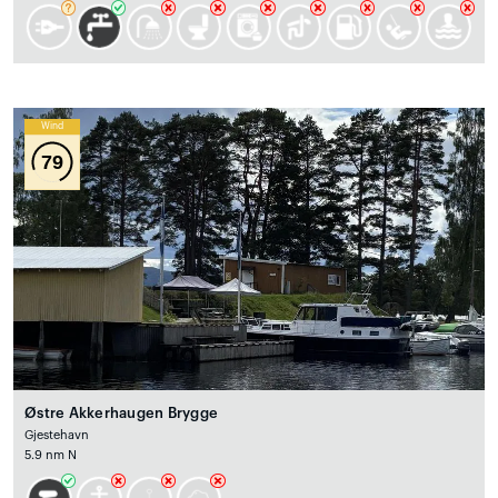
Wind
79
Østre Akkerhaugen Brygge
Gjestehavn
5.9 nm N