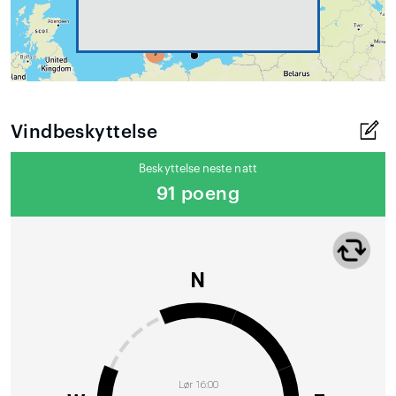
Vindbeskyttelse
Beskyttelse neste natt
91 poeng
N
Lør 16:00