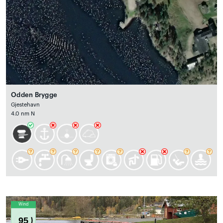
Odden Brygge
Gjestehavn
4.0 nm N
Wind
95