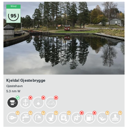
Wind
95
Kjeldal Gjestebrygge
Gjestehavn
5.3 nm W