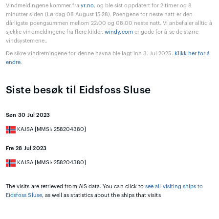
Vindmeldingene kommer fra
yr.no
, og ble sist oppdatert for 2 timer og 8
minutter siden (Lørdag 08 August 15:28). Poengene for neste natt er den
dårligste poengsummen mellom 22:00 og 08:00 neste natt. Vi anbefaler alltid å
sjekke vindmeldingene fra flere kilder.
windy.com
er gode for å se de større
vindsystemene..
De sikre vindretningene for denne havna ble lagt inn 3. Jul 2025.
Klikk her for å
endre
.
Siste besøk til Eidsfoss Sluse
Søn 30 Jul 2023
KAJSA [MMSI: 258204380]
Fre 28 Jul 2023
KAJSA [MMSI: 258204380]
The visits are retrieved from AIS data. You can click to
see all visiting ships to
Eidsfoss Sluse
, as well as statistics about the ships that visits