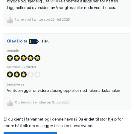
brygge og "kjedelig", så vil ikke anbefale å ligge her for natten.
Ligg heller på oversiden av Vrangfoss eller nede ved Ulefoss.
1
x helpful | written on 25. Jul 2025
Olav Holta
sier:
område
maritime kvaliteter
beskrivelse
Ventebrygge for videre slusing opp eller ned Telemarkskanalen
0
x helpful | written on 3. Jul 2025
Er du kjent i farvannet og i denne havna? Da er det til stor hjelp for
andre båtfolk om du legger til en kort beskrivelse.