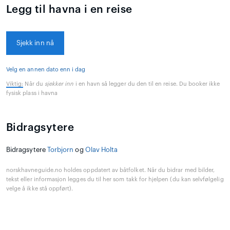
Legg til havna i en reise
Sjekk inn nå
Velg en annen dato enn i dag
Viktig:
Når du
sjekker inn
i en havn så legger du den til en reise. Du booker ikke
fysisk plass i havna
Bidragsytere
Bidragsytere
Torbjorn
og
Olav Holta
norskhavneguide.no holdes oppdatert av båtfolket. Når du bidrar med bilder,
tekst eller informasjon legges du til her som takk for hjelpen (du kan selvfølgelig
velge å ikke stå oppført).