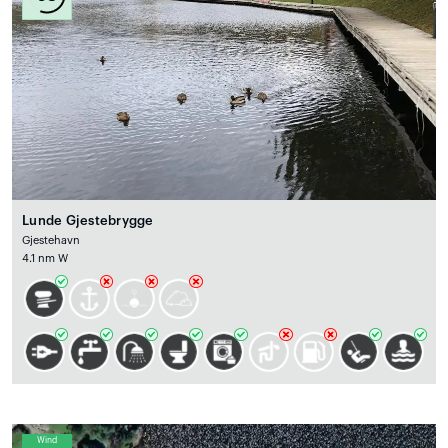
Lunde Gjestebrygge
Gjestehavn
4.1 nm W
Wind