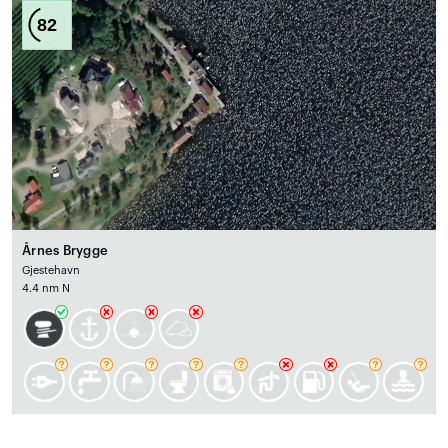
82
Årnes Brygge
Gjestehavn
4.4 nm N