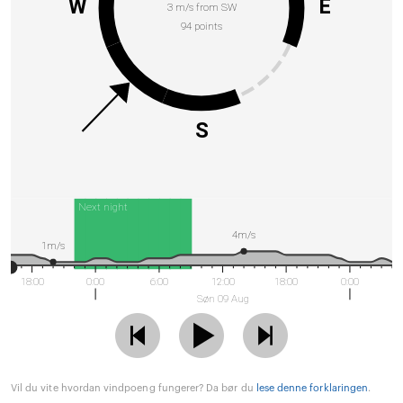
W
E
3 m/s from SW
94 points
S
Next night
4m/s
1m/s
18:00
0:00
6:00
12:00
18:00
0:00
Søn 09 Aug
Vil du vite hvordan vindpoeng fungerer? Da bør du
lese denne forklaringen
.