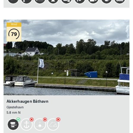
Wind
79
Akkerhaugen Båthavn
Gjestehavn
5.8 nm N