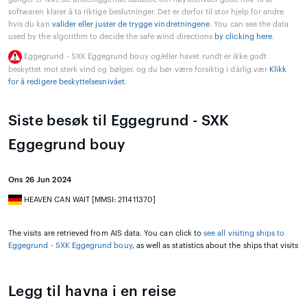
softwaren klarer å ta riktige beslutninger. Det er derfor til stor hjelp for andre
hvis du kan
valider eller juster de trygge vindretningene
. You can see the data
used by the algorithm to decide the safe wind directions
by clicking here
.
Eggegrund - SXK Eggegrund bouy og/eller havet rundt er ikke godt
beskyttet mot sterk vind og bølger, og du bør være forsiktig i dårlig vær
Klikk
for å redigere beskyttelsesnivået
.
Siste besøk til Eggegrund - SXK
Eggegrund bouy
Ons 26 Jun 2024
HEAVEN CAN WAIT [MMSI: 211411370]
The visits are retrieved from AIS data. You can click to
see all visiting ships to
Eggegrund - SXK Eggegrund bouy
, as well as statistics about the ships that visits
Legg til havna i en reise