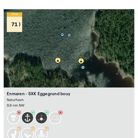
Wind
71
Enmaren - SXK Eggegrund bouy
Naturhavn
9.9 nm NW