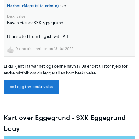
HarbourMaps (site admin)
sier:
beskrivelse
Bøyen eies av SXK Eggegrund
[translated from English with AI]
0
x helpful | written on 13. Jul 2022
Er du kjent i farvannet og i denne havna? Da er det til stor hjelp for
andre båtfolk om du legger til en kort beskrivelse.
📜
Legg inn beskrivelse
Kart over Eggegrund - SXK Eggegrund
bouy