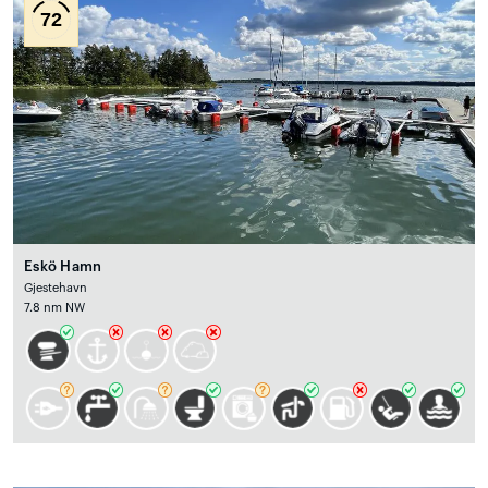
72
Eskö Hamn
Gjestehavn
7.8 nm NW