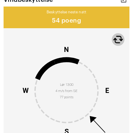
Beskyttelse neste natt
54 poeng
N
Lør 13:00
W
E
4 m/s from SE
77 points
S