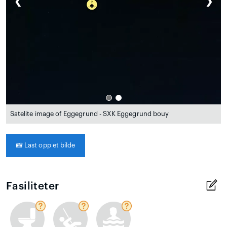
❮
❯
Satelite image of Eggegrund - SXK Eggegrund bouy
📸
Last opp et bilde
Fasiliteter