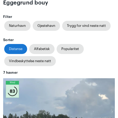
Eggegrund bouy
Filter
Naturhavn
Gjestehavn
Trygg for vind neste natt
Sorter
Distanse
Alfabetisk
Popularitet
Vindbeskyttelse neste natt
7
havner
Wind
83