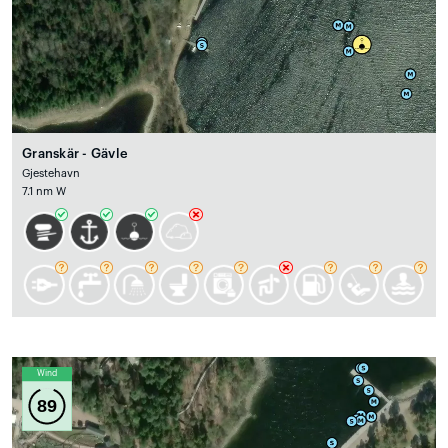
Granskär - Gävle
Gjestehavn
7.1 nm W
Wind
89