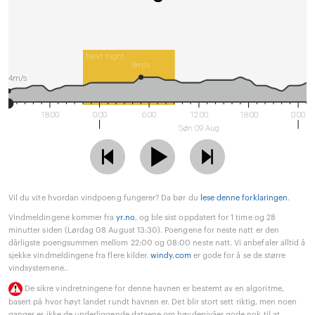
Next night
9m/s
4m/s
18:00
0:00
6:00
12:00
18:00
0:00
Søn 09 Aug
Vil du vite hvordan vindpoeng fungerer? Da bør du
lese denne forklaringen
.
Vindmeldingene kommer fra
yr.no
, og ble sist oppdatert for 1 time og 28
minutter siden (Lørdag 08 August 13:30). Poengene for neste natt er den
dårligste poengsummen mellom 22:00 og 08:00 neste natt. Vi anbefaler alltid å
sjekke vindmeldingene fra flere kilder.
windy.com
er gode for å se de større
vindsystemene..
De sikre vindretningene for denne havnen er bestemt av en algoritme,
basert på hvor høyt landet rundt havnen er. Det blir stort sett riktig, men noen
ganger er ikke de underliggende dataene om høydenivåer gode nok til at