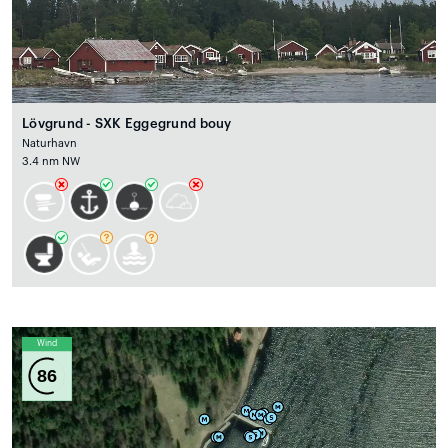
Lövgrund - SXK Eggegrund bouy
Naturhavn
3.4 nm NW
Wind
86