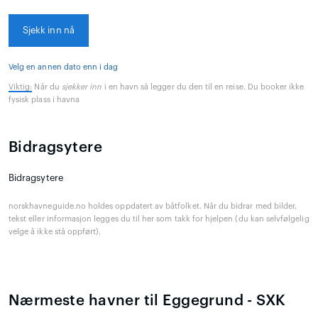
Sjekk inn nå
Velg en annen dato enn i dag
Viktig:
Når du
sjekker inn
i en havn så legger du den til en reise. Du booker ikke
fysisk plass i havna
Bidragsytere
Bidragsytere
norskhavneguide.no holdes oppdatert av båtfolket. Når du bidrar med bilder,
tekst eller informasjon legges du til her som takk for hjelpen (du kan selvfølgelig
velge å ikke stå oppført).
Nærmeste havner til Eggegrund - SXK