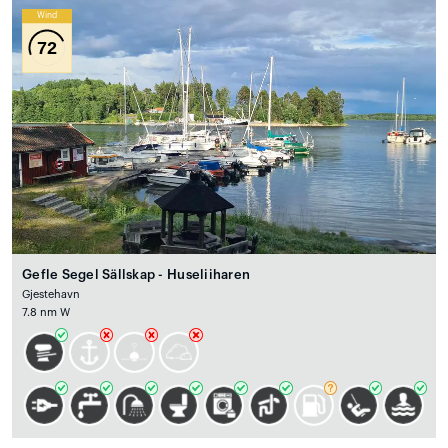
Wind
72
Gefle Segel Sällskap - Huseliiharen
Gjestehavn
7.8 nm W