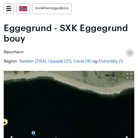
norskhavneguide.no
Eggegrund - SXK Eggegrund
bouy
Naturhavn
Region:
Sweden (2184)
,
Uppsala (37)
,
Gävle (18)
og
Älvkarleby (1)