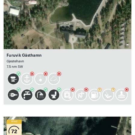
Furuvik Gästhamn
Gjestehavn
7.5 nm SW
Wind
72