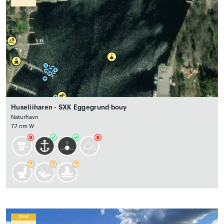
Huseliiharen - SXK Eggegrund bouy
Naturhavn
7.7 nm W
Wind