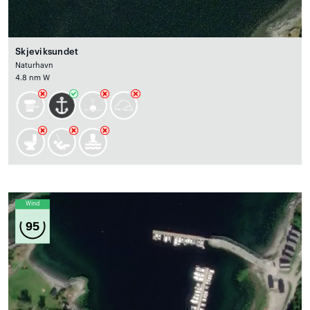
Skjeviksundet
Naturhavn
4.8 nm W
Wind
95