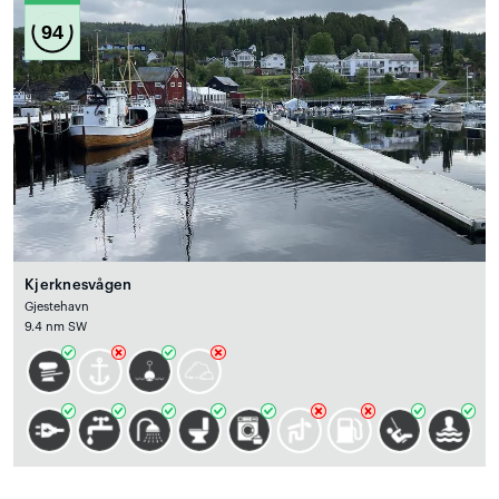
94
Kjerknesvågen
Gjestehavn
9.4 nm SW