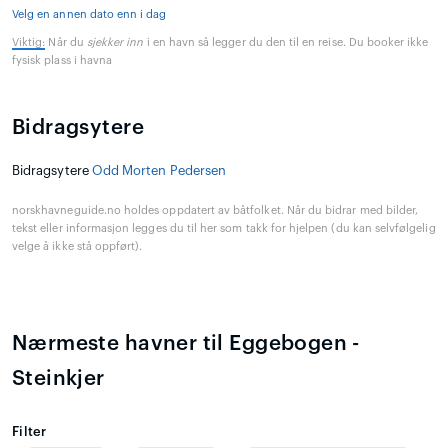
Velg en annen dato enn i dag
Viktig:
Når du
sjekker inn
i en havn så legger du den til en reise. Du booker ikke
fysisk plass i havna
Bidragsytere
Bidragsytere
Odd Morten Pedersen
norskhavneguide.no holdes oppdatert av båtfolket. Når du bidrar med bilder,
tekst eller informasjon legges du til her som takk for hjelpen (du kan selvfølgelig
velge å ikke stå oppført).
Nærmeste havner til Eggebogen -
Steinkjer
Filter