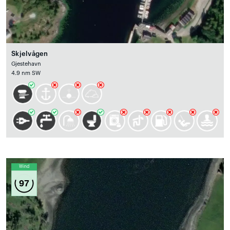
Skjelvågen
Gjestehavn
4.9 nm SW
Wind
97