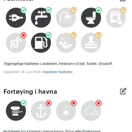
Tilgjengelige fasiliteter: Landstrøm, Ferskvann til båt, Toalett, Drivstoff.
Oppdatert 28. Jun 2026.
Oppdater fasiliteter
.
Fortøying i havna
Muligheter for å fortøye i denne havna: Til kai eller flytebrygge.