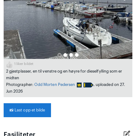
1
liker bildet
2 gjestplasser, en til venstre og en høyre for dieselfylling som er
midten
Photographer:
Odd Morten Pedersen
, uploaded on 27.
Jun 2026
📸
Last opp et bilde
Fasiliteter