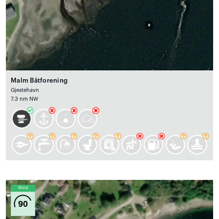
Malm Båtforening
Gjestehavn
7.3 nm NW
Wind
90