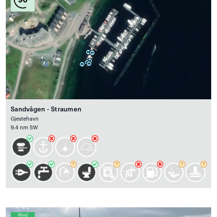
Sandvågen - Straumen
Gjestehavn
9.4 nm SW
Wind