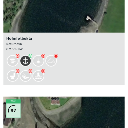
Holmfetbukta
Naturhavn
6.2 nm NW
Wind
97