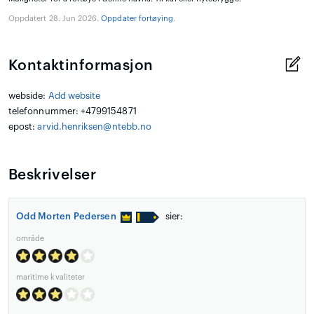
Oppdatert 28. Jun 2026.
Oppdater fortøying
.
Kontaktinformasjon
webside:
Add website
telefonnummer: +4799154871
epost:
arvid.henriksen@ntebb.no
Beskrivelser
Odd Morten Pedersen
sier:
område
maritime kvaliteter