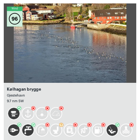
Wind
96
Kølhagan brygge
Gjestehavn
9.7 nm SW