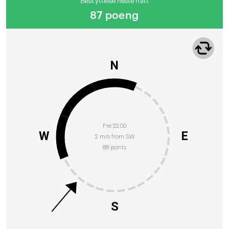
Beskyttelse neste natt
87 poeng
N
Fre 22:00
W
E
2 m/s from SW
88 points
S