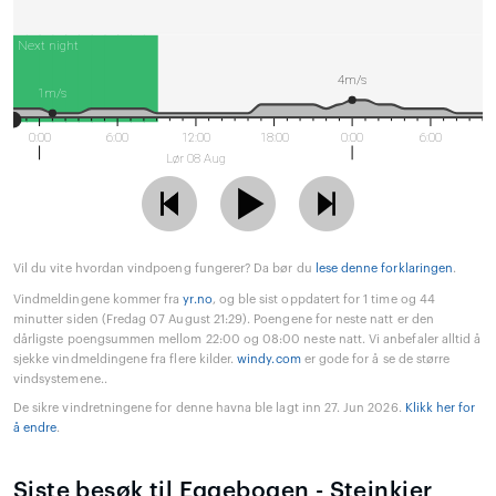
Next night
4m/s
1m/s
0:00
6:00
12:00
18:00
0:00
6:00
Lør 08 Aug
Vil du vite hvordan vindpoeng fungerer? Da bør du
lese denne forklaringen
.
Vindmeldingene kommer fra
yr.no
, og ble sist oppdatert for 1 time og 44
minutter siden (Fredag 07 August 21:29). Poengene for neste natt er den
dårligste poengsummen mellom 22:00 og 08:00 neste natt. Vi anbefaler alltid å
sjekke vindmeldingene fra flere kilder.
windy.com
er gode for å se de større
vindsystemene..
De sikre vindretningene for denne havna ble lagt inn 27. Jun 2026.
Klikk her for
å endre
.
Siste besøk til Eggebogen - Steinkjer