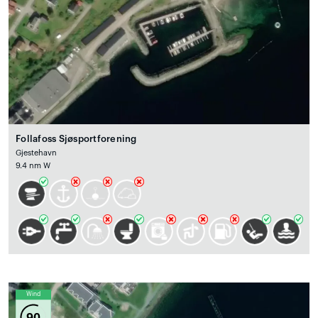
Follafoss Sjøsportforening
Gjestehavn
9.4 nm W
Wind
90