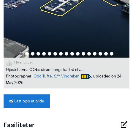
1
liker bildet
Gjestehavna OObs strøm langs kai frå elva.
Photographer:
Odd Tufte. S/Y Vindreken
, uploaded on 24.
May 2026
📸
Last opp et bilde
Fasiliteter