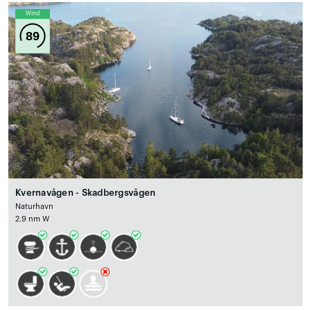
Wind
89
Kvernavågen - Skadbergsvågen
Naturhavn
2.9 nm W