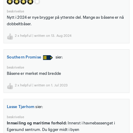
beskrivelse
Nytt i 2024 er nye brygger på ytterste del. Mange av båsene er nå
dobbeltbåser.
2
x helpful | written on 13. Aug 2024
Southern Promise
sier:
beskrivelse
Båsene er merket med bredde
2
x helpful | written on 1. Jul 2023
Lasse Tjørhom
sier:
beskrivelse
Innseiling og maritime forhold:
Innerst i havnebassenget i
Egersund sentrum. Du ligger midt i byen