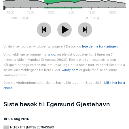
12:00
18:00
0:00
6:00
12:00
18:00
Man 10 Aug
Tir 11 Aug
Vil du vite hvordan vindpoeng fungerer? Da bør du
lese denne forklaringen
.
Vindmeldingene kommer fra
yr.no
, og ble sist oppdatert for 2 timer og 7
minutter siden (Mandag 10 August 09:30). Poengene for neste natt er den
dårligste poengsummen mellom 22:00 og 08:00 neste natt. Vi anbefaler alltid å
sjekke vindmeldingene fra flere kilder.
windy.com
er gode for å se de større
vindsystemene..
De sikre vindretningene for denne havna ble lagt inn 15. Jun 2021.
Klikk her for å
endre
.
Siste besøk til Egersund Gjestehavn
Tir 04 Aug 2026
NEFERTITI [MMSI: 257843590]