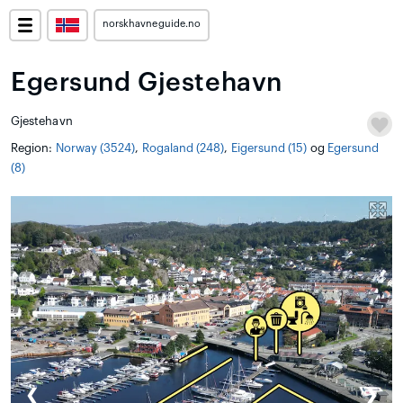
norskhavneguide.no
Egersund Gjestehavn
Gjestehavn
Region:
Norway (3524)
,
Rogaland (248)
,
Eigersund (15)
og
Egersund
(8)
❮
❯