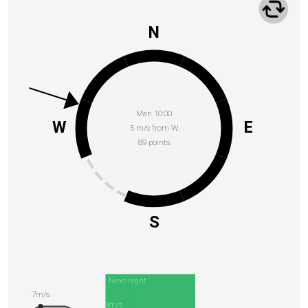
N
Man 10:00
W
E
5 m/s from W
89 points
S
Next night
7m/s
3m/s