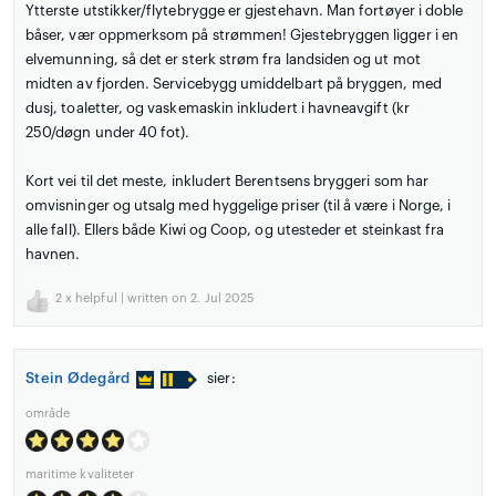
Ytterste utstikker/flytebrygge er gjestehavn. Man fortøyer i doble
båser, vær oppmerksom på strømmen! Gjestebryggen ligger i en
elvemunning, så det er sterk strøm fra landsiden og ut mot
midten av fjorden. Servicebygg umiddelbart på bryggen, med
dusj, toaletter, og vaskemaskin inkludert i havneavgift (kr
250/døgn under 40 fot).
Kort vei til det meste, inkludert Berentsens bryggeri som har
omvisninger og utsalg med hyggelige priser (til å være i Norge, i
alle fall). Ellers både Kiwi og Coop, og utesteder et steinkast fra
havnen.
2
x helpful | written on 2. Jul 2025
Stein Ødegård
sier:
område
maritime kvaliteter