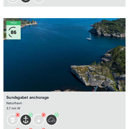
Wind
86
Sundsgabet anchorage
Naturhavn
3.7 nm W