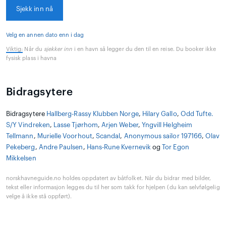
Sjekk inn nå
Velg en annen dato enn i dag
Viktig:
Når du
sjekker inn
i en havn så legger du den til en reise. Du booker ikke
fysisk plass i havna
Bidragsytere
Bidragsytere
Hallberg-Rassy Klubben Norge
,
Hilary Gallo
,
Odd Tufte.
S/Y Vindreken
,
Lasse Tjørhom
,
Arjen Weber
,
Yngvill Helgheim
Tellmann
,
Murielle Voorhout
,
Scandal
,
Anonymous sailor 197166
,
Olav
Pekeberg
,
Andre Paulsen
,
Hans-Rune Kvernevik
og
Tor Egon
Mikkelsen
norskhavneguide.no holdes oppdatert av båtfolket. Når du bidrar med bilder,
tekst eller informasjon legges du til her som takk for hjelpen (du kan selvfølgelig
velge å ikke stå oppført).