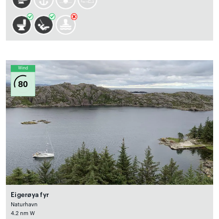
Wind
80
Eigerøya fyr
Naturhavn
4.2 nm W