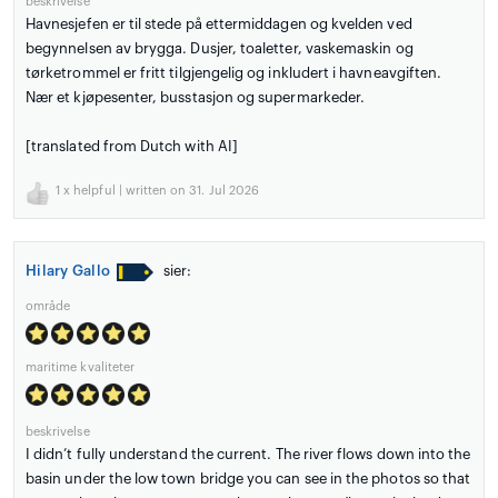
beskrivelse
Havnesjefen er til stede på ettermiddagen og kvelden ved
begynnelsen av brygga. Dusjer, toaletter, vaskemaskin og
tørketrommel er fritt tilgjengelig og inkludert i havneavgiften.
Nær et kjøpesenter, busstasjon og supermarkeder.
[translated from Dutch with AI]
1
x helpful | written on 31. Jul 2026
Hilary Gallo
sier:
område
maritime kvaliteter
beskrivelse
I didn’t fully understand the current. The river flows down into the
basin under the low town bridge you can see in the photos so that