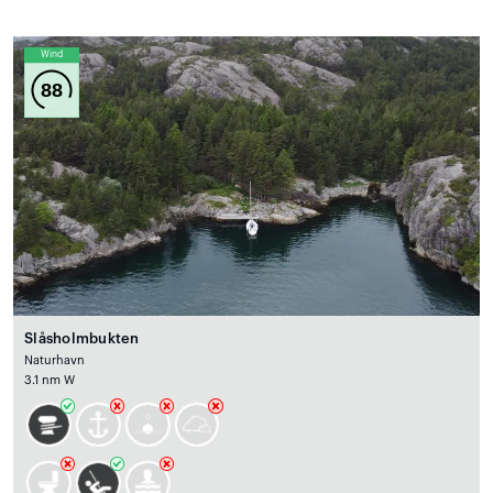
Wind
88
Slåsholmbukten
Naturhavn
3.1 nm W