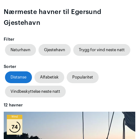
Nærmeste havner til Egersund
Gjestehavn
Filter
Naturhavn
Gjestehavn
Trygg for vind neste natt
Sorter
Distanse
Alfabetisk
Popularitet
Vindbeskyttelse neste natt
12
havner
Wind
74