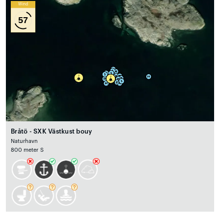
Wind
57
Bråtö - SXK Västkust bouy
Naturhavn
800 meter S