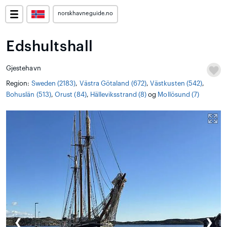
norskhavneguide.no
Edshultshall
Gjestehavn
Region:
Sweden (2183)
,
Västra Götaland (672)
,
Västkusten (542)
,
Bohuslän (513)
,
Orust (84)
,
Hälleviksstrand (8)
og
Mollösund (7)
❮
❯