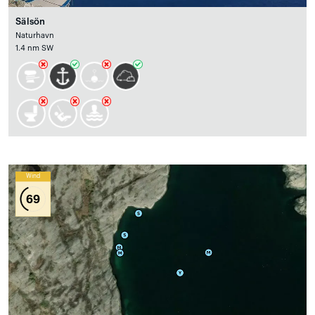
Sälsön
Naturhavn
1.4 nm SW
Wind
69