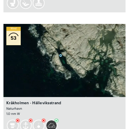
Wind
53
Kråkholmen - Hälleviksstrand
Naturhavn
1.0 nm W