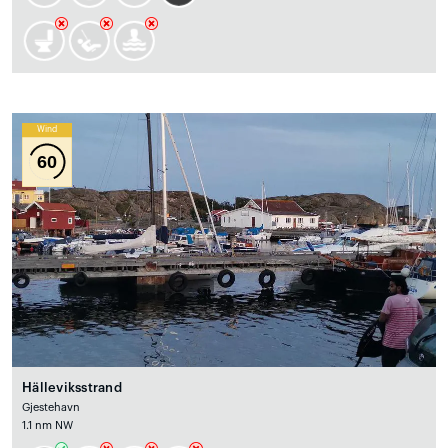
Wind
60
Hälleviksstrand
Gjestehavn
1.1 nm NW