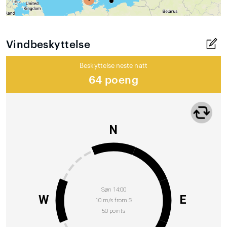
Vindbeskyttelse
Beskyttelse neste natt
64 poeng
N
Søn 14:00
W
E
10 m/s from S
50 points