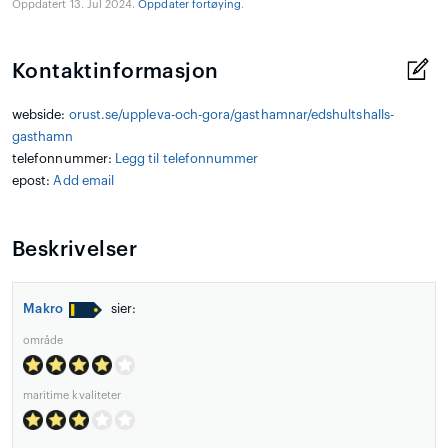
Oppdatert 13. Jul 2024.
Oppdater fortøying
.
Kontaktinformasjon
webside:
orust.se/uppleva-och-gora/gasthamnar/edshultshalls-
gasthamn
telefonnummer:
Legg til telefonnummer
epost:
Add email
Beskrivelser
Makro
sier:
område
maritime kvaliteter