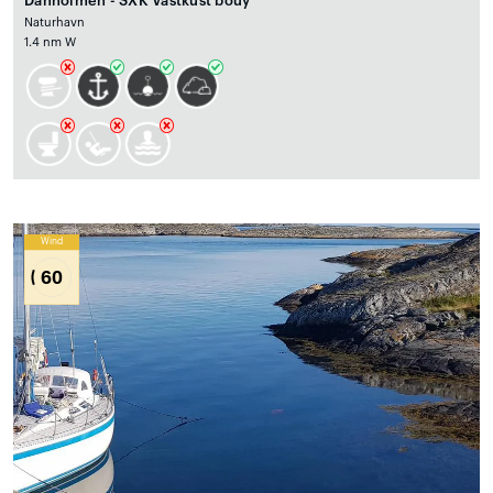
Danholmen - SXK Västkust bouy
Naturhavn
1.4 nm W
Wind
60