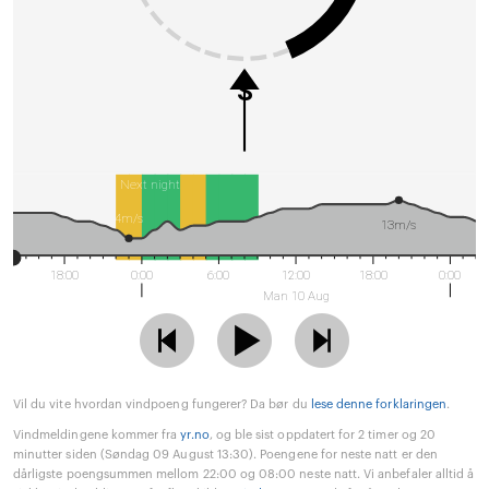
S
Next night
4m/s
13m/s
18:00
0:00
6:00
12:00
18:00
0:00
Man 10 Aug
Vil du vite hvordan vindpoeng fungerer? Da bør du
lese denne forklaringen
.
Vindmeldingene kommer fra
yr.no
, og ble sist oppdatert for 2 timer og 20
minutter siden (Søndag 09 August 13:30). Poengene for neste natt er den
dårligste poengsummen mellom 22:00 og 08:00 neste natt. Vi anbefaler alltid å