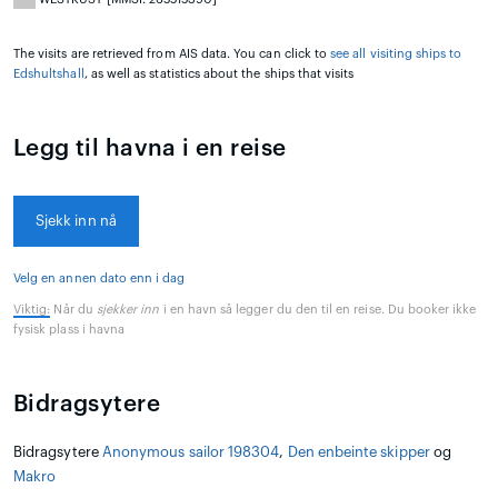
The visits are retrieved from AIS data. You can click to
see all visiting ships to
Edshultshall
, as well as statistics about the ships that visits
Legg til havna i en reise
Sjekk inn nå
Velg en annen dato enn i dag
Viktig:
Når du
sjekker inn
i en havn så legger du den til en reise. Du booker ikke
fysisk plass i havna
Bidragsytere
Bidragsytere
Anonymous sailor 198304
,
Den enbeinte skipper
og
Makro