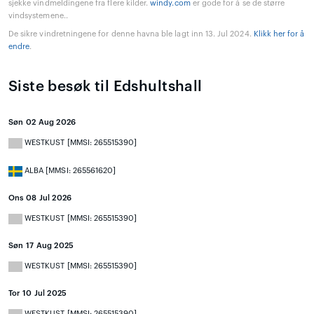
sjekke vindmeldingene fra flere kilder.
windy.com
er gode for å se de større
vindsystemene..
De sikre vindretningene for denne havna ble lagt inn 13. Jul 2024.
Klikk her for å
endre
.
Siste besøk til Edshultshall
Søn 02 Aug 2026
WESTKUST [MMSI: 265515390]
ALBA [MMSI: 265561620]
Ons 08 Jul 2026
WESTKUST [MMSI: 265515390]
Søn 17 Aug 2025
WESTKUST [MMSI: 265515390]
Tor 10 Jul 2025
WESTKUST [MMSI: 265515390]