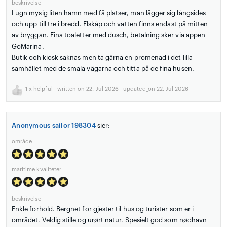
beskrivelse
Lugn mysig liten hamn med få platser, man lägger sig långsides
och upp till tre i bredd. Elskåp och vatten finns endast på mitten
av bryggan. Fina toaletter med dusch, betalning sker via appen
GoMarina.
Butik och kiosk saknas men ta gärna en promenad i det lilla
samhället med de smala vägarna och titta på de fina husen.
1
x helpful | written on 22. Jul 2026 | updated_on 22. Jul 2026
Anonymous sailor 198304
sier:
område
maritime kvaliteter
beskrivelse
Enkle forhold. Bergnet for gjester til hus og turister som er i
området. Veldig stille og urørt natur. Spesielt god som nødhavn