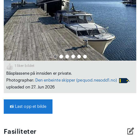
1
liker bildet
Båsplassene på innsiden er private.
Photographer:
Den enbeinte skipper
(pequod.nesodd1.no)
,
uploaded on 27. Jun 2026
📸
Last opp et bilde
Fasiliteter