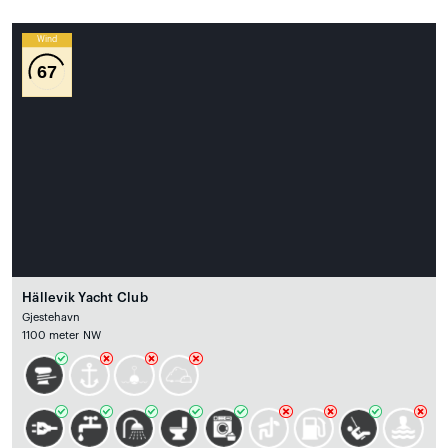
Wind
67
Hällevik Yacht Club
Gjestehavn
1100 meter NW