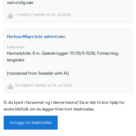
ved urolig vær.
1
x helpful | written on 13. Jul 2024
HarbourMaps (site admin)
sier:
beskrivelse
Havnedybde: 6 m, Gjestebrygger: 10 (15/5-15/9), Fortøyning:
langsides
[translated from Swedish with AI]
0
x helpful | written on 14. Jul 2022
Er du kjent i farvannet og i denne havna? Da er det til stor hjelp for
andre båtfolk om du legger til en kort beskrivelse.
📜
Legg inn beskrivelse