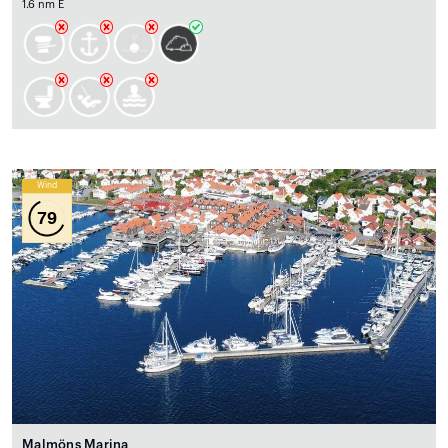
1.6 nm E
Wind
79
Malmöns Marina