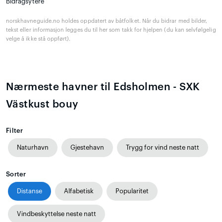
Bidragsytere
norskhavneguide.no holdes oppdatert av båtfolket. Når du bidrar med bilder,
tekst eller informasjon legges du til her som takk for hjelpen (du kan selvfølgelig
velge å ikke stå oppført).
Nærmeste havner til Edsholmen - SXK
Västkust bouy
Filter
Naturhavn
Gjestehavn
Trygg for vind neste natt
Sorter
Distanse
Alfabetisk
Popularitet
Vindbeskyttelse neste natt