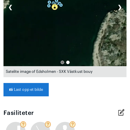
❮
❯
Satelite image of Edsholmen - SXK Västkust bouy
📸
Last opp et bilde
Fasiliteter