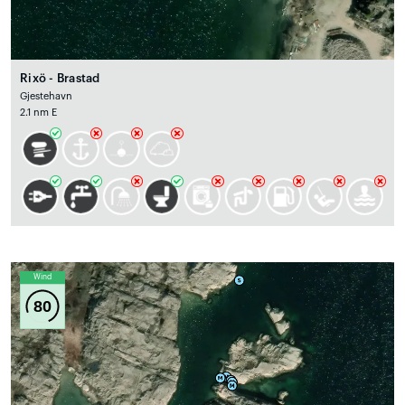
Rixö - Brastad
Gjestehavn
2.1 nm E
Wind
80