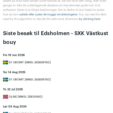
basert på hvor høyt landet rundt havnen er. Det blir stort sett riktig, men noen
ganger er ikke de underliggende dataene om høydenivåer gode nok til at
softwaren klarer å ta riktige beslutninger. Det er derfor til stor hjelp for andre
hvis du kan
valider eller juster de trygge vindretningene
. You can see the data
used by the algorithm to decide the safe wind directions
by clicking here
.
Siste besøk til Edsholmen - SXK Västkust
bouy
Fre 19 Jun 2026
SY GROMIT [MMSI: 265699760]
Tor 14 Aug 2025
SY GROMIT [MMSI: 265699760]
Tir 22 Jul 2025
OLINE [MMSI: 258124160]
Lør 03 Aug 2024