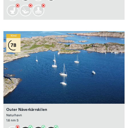
Wind
78
Outer Näverkärrskilen
Naturhavn
1.6 nm S