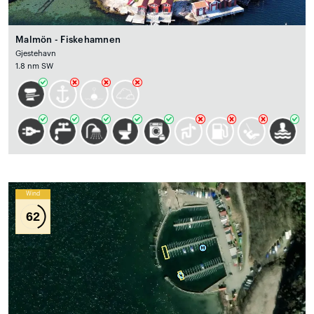
Malmön - Fiskehamnen
Gjestehavn
1.8 nm SW
Wind
62