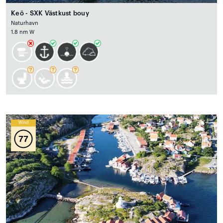
Keö - SXK Västkust bouy
Naturhavn
1.8 nm W
Wind
77