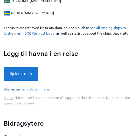
SY GROMIT [MMSI: 265699760]
AQUILA [MMSI: 265727450]
The visits are retrieved from AIS data. You can click to
see all visiting ships to
Edsholmen - SXK Västkust bouy
, as well as statistics about the ships that visits
Legg til havna i en reise
Sjekk inn nå
Velg en annen dato enn i dag
Viktig:
Når du
sjekker inn
i en havn så legger du den til en reise. Du booker ikke
fysisk plass i havna
Bidragsytere