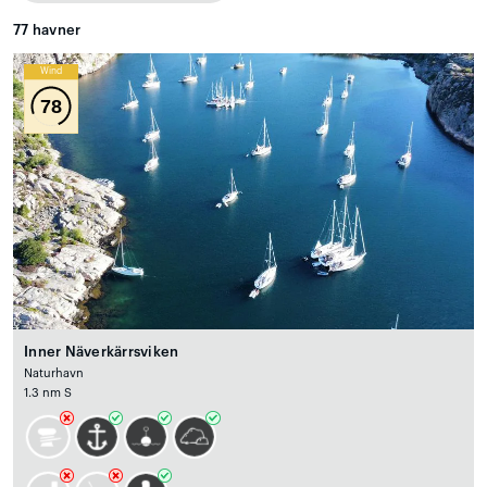
77
havner
Wind
78
Inner Näverkärrsviken
Naturhavn
1.3 nm S