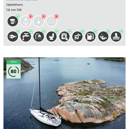
Gjestehavn
1.6 nm SW
Wind
80