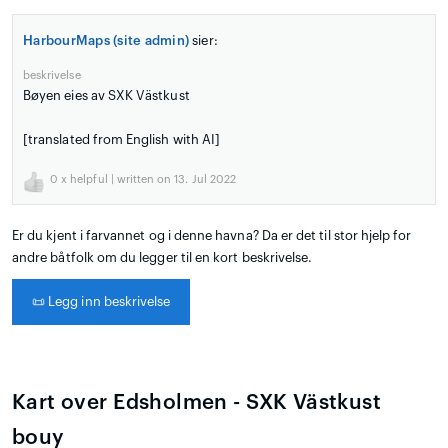
HarbourMaps (site admin)
sier:
beskrivelse
Bøyen eies av SXK Västkust
[translated from English with AI]
0
x helpful | written on 13. Jul 2022
Er du kjent i farvannet og i denne havna? Da er det til stor hjelp for
andre båtfolk om du legger til en kort beskrivelse.
📜
Legg inn beskrivelse
Kart over Edsholmen - SXK Västkust
bouy