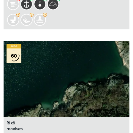
Wind
60
Rixö
Naturhavn