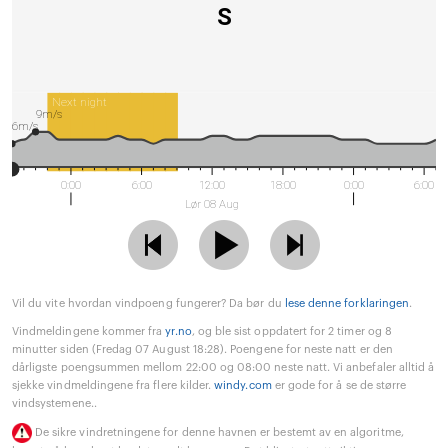
S
Next night
9m/s
6m/s
0:00
6:00
12:00
18:00
0:00
6:00
Lør 08 Aug
Vil du vite hvordan vindpoeng fungerer? Da bør du
lese denne forklaringen
.
Vindmeldingene kommer fra
yr.no
, og ble sist oppdatert for 2 timer og 8
minutter siden (Fredag 07 August 18:28). Poengene for neste natt er den
dårligste poengsummen mellom 22:00 og 08:00 neste natt. Vi anbefaler alltid å
sjekke vindmeldingene fra flere kilder.
windy.com
er gode for å se de større
vindsystemene..
De sikre vindretningene for denne havnen er bestemt av en algoritme,