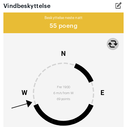
Vindbeskyttelse
Beskyttelse neste natt
55 poeng
N
Fre 19:00
W
E
6 m/s from W
69 points