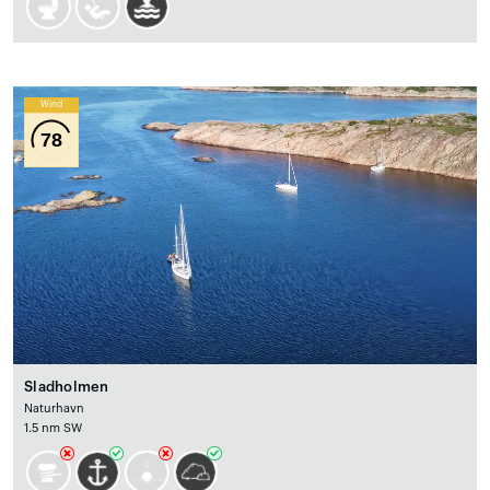
Wind
78
Sladholmen
Naturhavn
1.5 nm SW