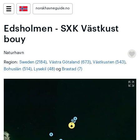
norskhavneguide.no
Edsholmen - SXK Västkust
bouy
Naturhavn
Region:
Sweden (2184)
,
Västra Götaland (673)
,
Västkusten (543)
,
Bohuslän (514)
,
Lysekil (48)
og
Brastad (7)