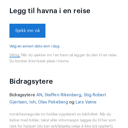
Legg til havna i en reise
Sjekk inn nå
Velg en annen dato enn i dag
Viktig:
Når du
sjekker inn
i en havn så legger du den til en reise.
Du booker ikke fysisk plass i havna
Bidragsytere
Bidragsytere
AN
,
Steffen Rikenberg
,
Stig Robert
Gjertsen
,
tvh
,
Olav Pekeberg
og
Lars Vatne
norskhavneguide.no holdes oppdatert av båtfolket. Når du
bidrar med bilder, tekst eller informasjon legges du til her som
takk for hjelpen (du kan selvfølgelig velge å ikke stå oppført).