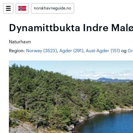
norskhavneguide.no
Dynamittbukta Indre Mal
Naturhavn
Region:
Norway (3523)
,
Agder (291)
,
Aust-Agder (151)
og
Gr