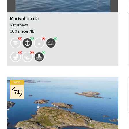
Marivollbukta
Naturhavn
600 meter NE
Wind
71