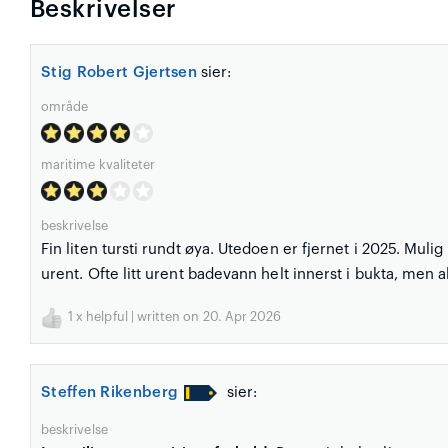
Beskrivelser
Stig Robert Gjertsen
sier:
område
maritime kvaliteter
beskrivelse
Fin liten tursti rundt øya. Utedoen er fjernet i 2025. Muli
urent. Ofte litt urent badevann helt innerst i bukta, men al
1
x helpful | written on 20. Apr 2026
Steffen Rikenberg
sier:
beskrivelse