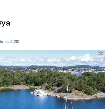
øya
imstad (28)