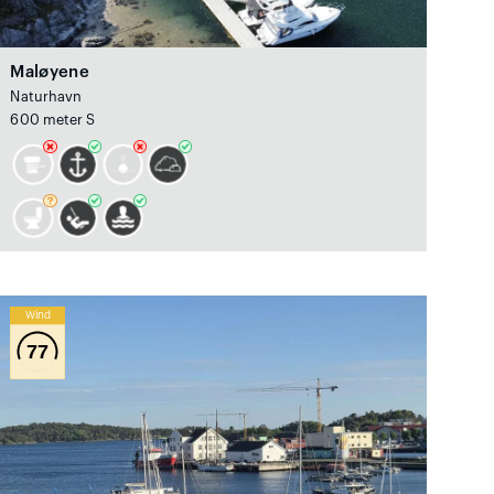
Maløyene
Naturhavn
600 meter S
Wind
77