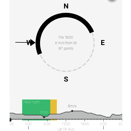
N
Fre 18:00
W
E
6 m/s from W
87 points
S
Next night
8m/s
2m/s
18:00
0:00
6:00
12:00
18:00
0:00
6:00
Lør 08 Aug