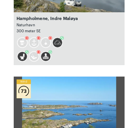
Hampholmene, Indre Maløya
Naturhavn
300 meter SE
Wind
73