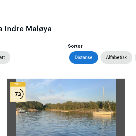
a Indre Maløya
Sorter
att
Distanse
Alfabetisk
Wind
73