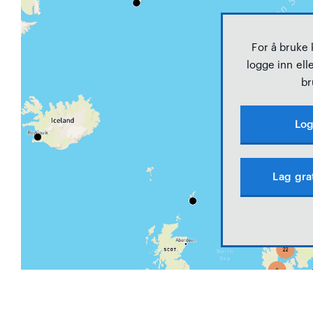
For å bruke
logge inn elle
br
Log
Lag gra