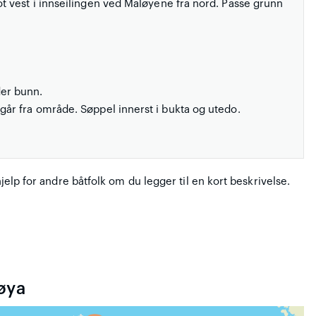
 vest i innseilingen ved Maløyene fra nord. Passe grunn
der bunn.
går fra område. Søppel innerst i bukta og utedo.
hjelp for andre båtfolk om du legger til en kort beskrivelse.
øya