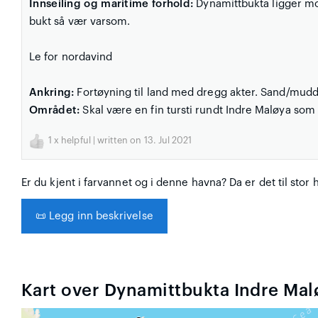
Innseiling og maritime forhold:
Dynamittbukta ligger mot
bukt så vær varsom.
Le for nordavind
Ankring:
Fortøyning til land med dregg akter. Sand/mud
Området:
Skal være en fin tursti rundt Indre Maløya som 
1
x helpful | written on 13. Jul 2021
Er du kjent i farvannet og i denne havna? Da er det til stor 
📜
Legg inn beskrivelse
Kart over Dynamittbukta Indre Mal