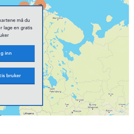
 kartene må du
r lage en gratis
uker
g inn
tis bruker