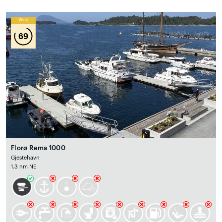
Wind
69
Florø Rema 1000
Gjestehavn
1.3 nm NE