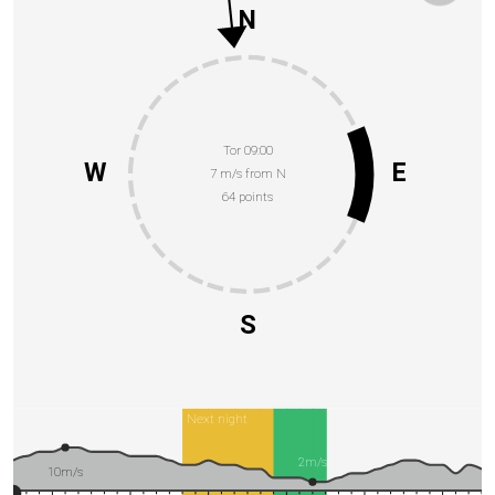
N
Tor 09:00
W
E
7 m/s from N
64 points
S
Next night
2m/s
10m/s