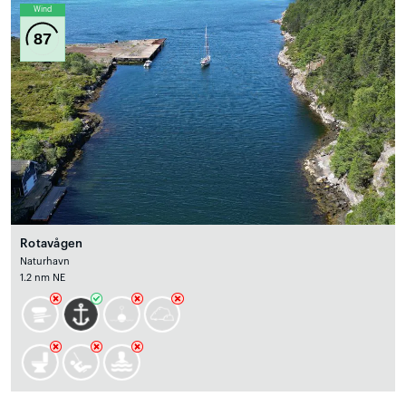
Wind
87
Rotavågen
Naturhavn
1.2 nm NE