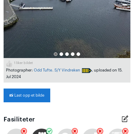
1
liker bildet
Photographer:
Odd Tufte. S/Y Vindreken
, uploaded on 15.
Jul 2024
📸
Last opp et bilde
Fasiliteter