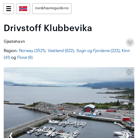
norskhavneguide.no
Drivstoff Klubbevika
Gjestehavn
Region:
Norway (3521)
,
Vestland (622)
,
Sogn og Fjordane (222)
,
Kinn
(41)
og
Florø (9)
❮
❯