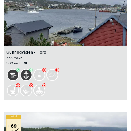
Gunhildvågen - Florø
Naturhavn
900 meter SE
Wind
69