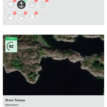
Wind
92
Store Terøya
Naturhavn