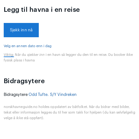
Legg til havna i en reise
Sjekk inn nå
Velg en annen dato enn i dag
Viktig:
Når du
sjekker inn
i en havn så legger du den til en reise. Du booker ikke
fysisk plass i havna
Bidragsytere
Bidragsytere
Odd Tufte. S/Y Vindreken
norskhavneguide.no holdes oppdatert av båtfolket. Når du bidrar med bilder,
tekst eller informasjon legges du til her som takk for hjelpen (du kan selvfølgelig
velge å ikke stå oppført).