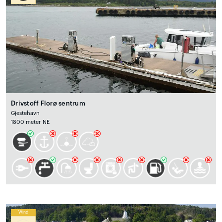
Drivstoff Florø sentrum
Gjestehavn
1800 meter NE
Wind