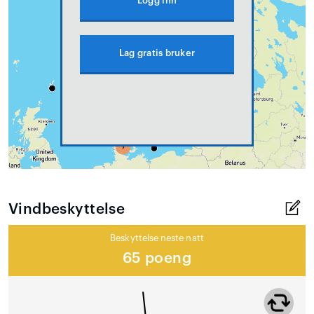
Logg inn
Lag gratis bruker
Vindbeskyttelse
Beskyttelse neste natt
65 poeng