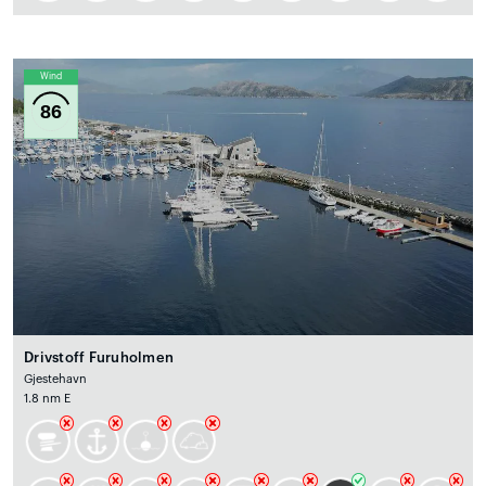
Wind
86
Drivstoff Furuholmen
Gjestehavn
1.8 nm E