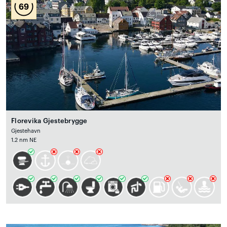
69
Florevika Gjestebrygge
Gjestehavn
1.2 nm NE