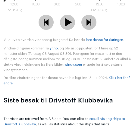
12:00
18:00
0:00
6:00
12:00
18:00
Tor 06 Aug
Fre 07 Aug
Vil du vite hvordan vindpoeng fungerer? Da bør du
lese denne forklaringen
.
Vindmeldingene kommer fra
yr.no
, og ble sist oppdatert for 1 time og 52
minutter siden (Torsdag 06 August 08:30). Poengene for neste natt er den
dårligste poengsummen mellom 22:00 og 08:00 neste natt. Vi anbefaler alltid å
sjekke vindmeldingene fra flere kilder.
windy.com
er gode for å se de større
vindsystemene..
De sikre vindretningene for denne havna ble lagt inn 15. Jul 2024.
Klikk her for å
endre
.
Siste besøk til Drivstoff Klubbevika
The visits are retrieved from AIS data. You can click to
see all visiting ships to
Drivstoff Klubbevika
, as well as statistics about the ships that visits