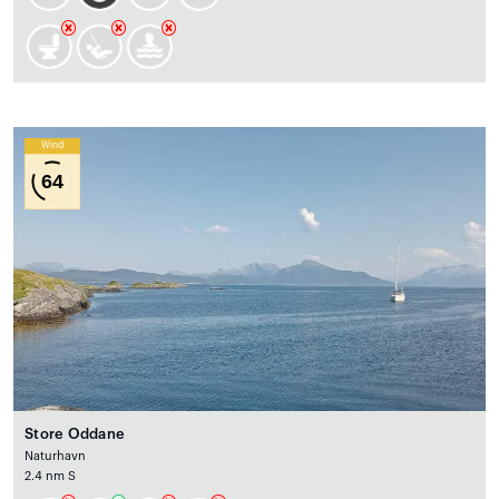
Wind
64
Store Oddane
Naturhavn
2.4 nm S