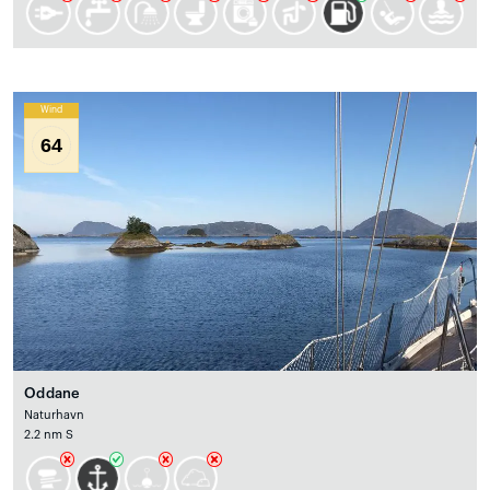
Wind
64
Oddane
Naturhavn
2.2 nm S