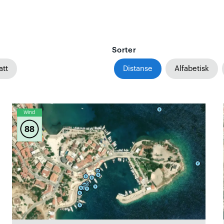
Sorter
att
Distanse
Alfabetisk
Wind
88