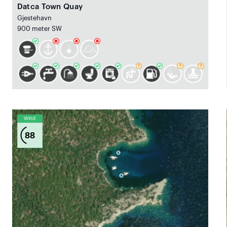
Datca Town Quay
Gjestehavn
900 meter SW
Wind
88