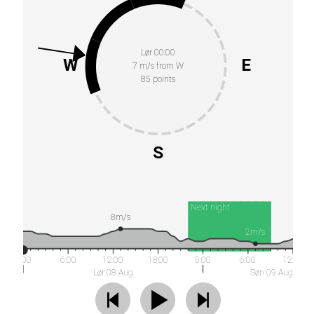
Lør 00:00
W
E
7 m/s from W
85 points
S
Next night
8m/s
2m/s
0:00
6:00
12:00
18:00
0:00
6:00
12:00
Lør 08 Aug
Søn 09 Aug