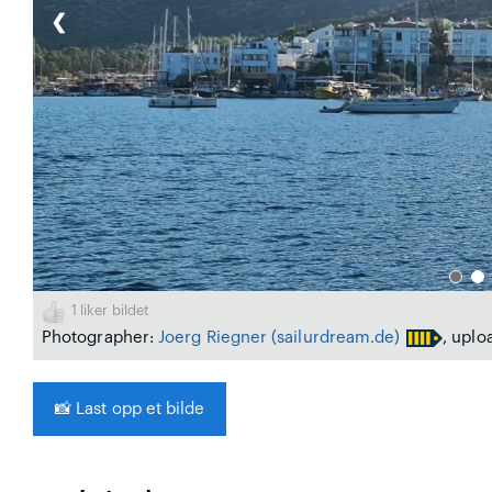
❮
1
liker bildet
Photographer:
Joerg Riegner
(sailurdream.de)
, uplo
📸
Last opp et bilde