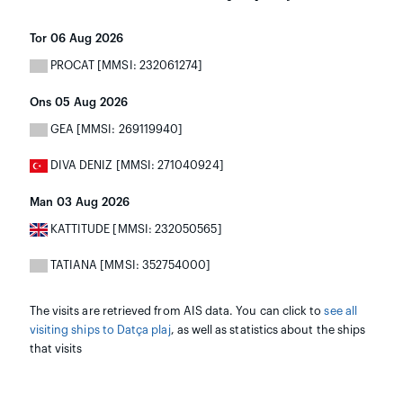
Tor 06 Aug 2026
PROCAT [MMSI: 232061274]
Ons 05 Aug 2026
GEA [MMSI: 269119940]
DIVA DENIZ [MMSI: 271040924]
Man 03 Aug 2026
KATTITUDE [MMSI: 232050565]
TATIANA [MMSI: 352754000]
The visits are retrieved from AIS data. You can click to
see all
visiting ships to Datça plaj
, as well as statistics about the ships
that visits