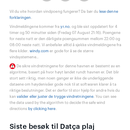
Vil du vite hvordan vindpoeng fungerer? Da bør du
lese denne
forklaringen
.
Vindmeldingene kommer fra
yr.no
, og ble sist oppdatert for 4
timer og 50 minutter siden (Fredag 07 August 21:16). Poengene
for neste natt er den dårligste poengsummen mellom 22:00 og
08:00 neste natt. Vi anbefaler alltid å sjekke vindmeldingene fra
flere kilder.
windy.com
er gode for å se de større
vindsystemene..
De sikre vindretningene for denne havnen er bestemt av en
algoritme, basert på hvor høyt landet rundt havnen er. Det blir
stort sett riktig, men noen ganger er ikke de underliggende
dataene om høydenivåer gode nok til at softwaren klarer å ta
riktige beslutninger. Det er derfor til stor hjelp for andre hvis du
kan
valider eller juster de trygge vindretningene
. You can see
the data used by the algorithm to decide the safe wind
directions
by clicking here
.
Siste besøk til Datça plaj