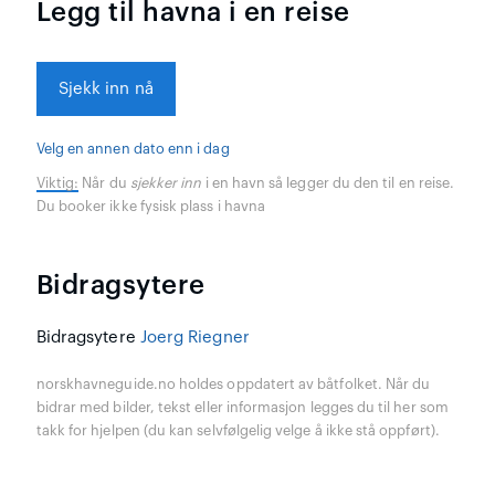
Legg til havna i en reise
Sjekk inn nå
Velg en annen dato enn i dag
Viktig:
Når du
sjekker inn
i en havn så legger du den til en reise.
Du booker ikke fysisk plass i havna
Bidragsytere
Bidragsytere
Joerg Riegner
norskhavneguide.no holdes oppdatert av båtfolket. Når du
bidrar med bilder, tekst eller informasjon legges du til her som
takk for hjelpen (du kan selvfølgelig velge å ikke stå oppført).