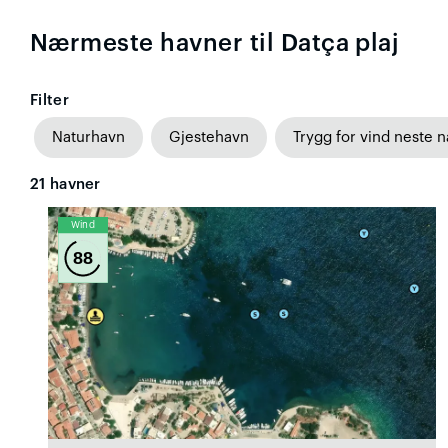
Nærmeste havner til Datça plaj
Filter
Naturhavn
Gjestehavn
Trygg for vind neste n
21
havner
Wind
88