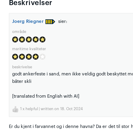
Beskrivelser
Joerg Riegner
sier:
område
maritime kvaliteter
beskrivelse
godt ankerfeste i sand, men ikke veldig godt beskyttet m
båter skli
[translated from English with AI]
1
x helpful | written on 18. Oct 2024
Er du kjent i farvannet og i denne havna? Da er det til stor 