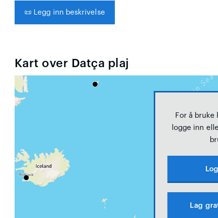
📜
Legg inn beskrivelse
Kart over Datça plaj
For å bruke
logge inn elle
br
Log
Lag gra