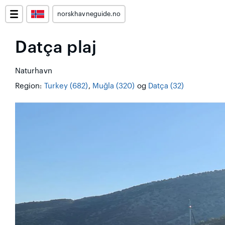
norskhavneguide.no
Datça plaj
Naturhavn
Region:
Turkey (682)
,
Muğla (320)
og
Datça (32)