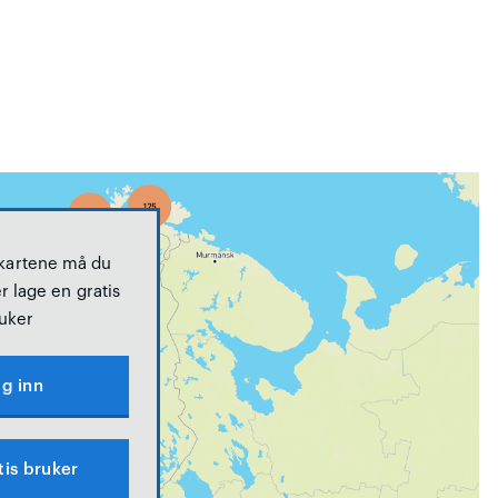
 kartene må du
r lage en gratis
uker
g inn
tis bruker