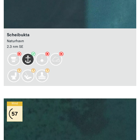
Scheibukta
Naturhavn
2.3 nm SE
Wind
57