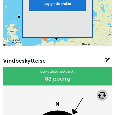
Lag gratis bruker
Vindbeskyttelse
Beskyttelse neste natt
83 poeng
N