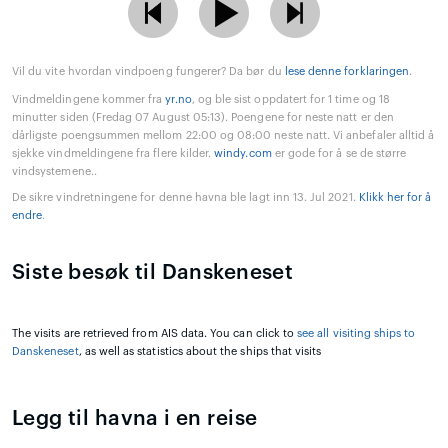
Vil du vite hvordan vindpoeng fungerer? Da bør du
lese denne forklaringen
.
Vindmeldingene kommer fra
yr.no
, og ble sist oppdatert for 1 time og 18
minutter siden (Fredag 07 August 05:13). Poengene for neste natt er den
dårligste poengsummen mellom 22:00 og 08:00 neste natt. Vi anbefaler alltid å
sjekke vindmeldingene fra flere kilder.
windy.com
er gode for å se de større
vindsystemene..
De sikre vindretningene for denne havna ble lagt inn 13. Jul 2021.
Klikk her for å
endre
.
Siste besøk til Danskeneset
The visits are retrieved from AIS data. You can click to
see all visiting ships to
Danskeneset
, as well as statistics about the ships that visits
Legg til havna i en reise