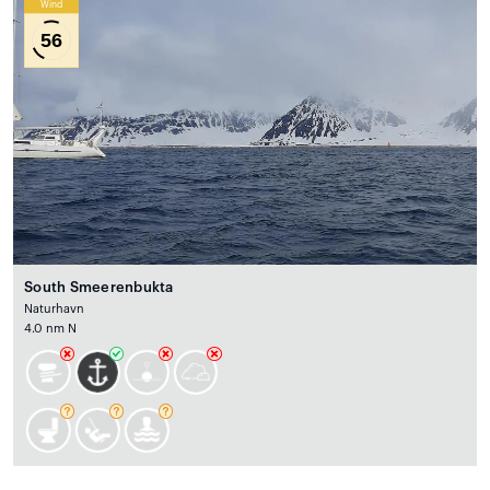
Wind
56
South Smeerenbukta
Naturhavn
4.0 nm N