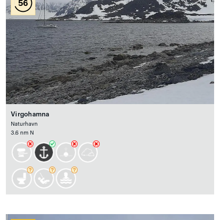
56
Virgohamna
Naturhavn
3.6 nm N