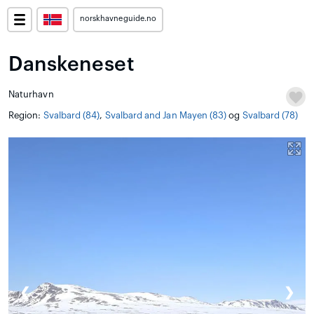
norskhavneguide.no
Danskeneset
Naturhavn
Region:
Svalbard (84)
,
Svalbard and Jan Mayen (83)
og
Svalbard (78)
❮
❯