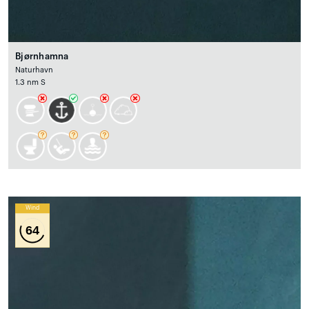
Bjørnhamna
Naturhavn
1.3 nm S
Wind
64