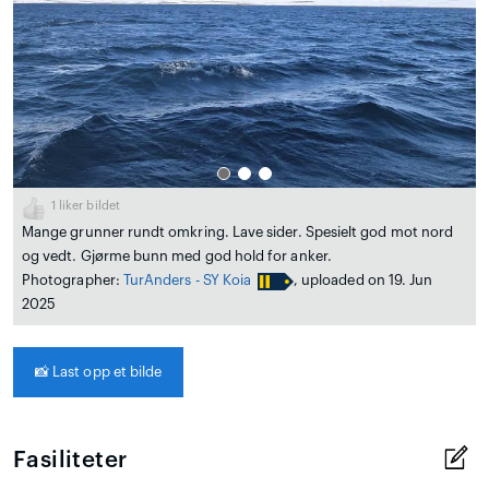
1
liker bildet
Mange grunner rundt omkring. Lave sider. Spesielt god mot nord
og vedt. Gjørme bunn med god hold for anker.
Photographer:
TurAnders - SY Koia
, uploaded on 19. Jun
2025
📸
Last opp et bilde
Fasiliteter