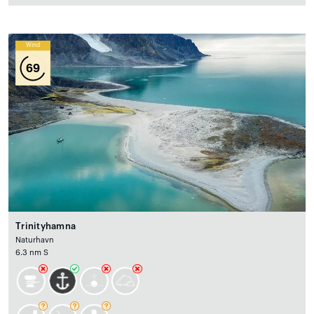
Wind
69
Trinityhamna
Naturhavn
6.3 nm S