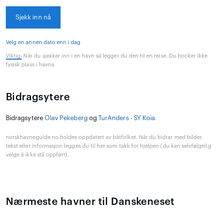
Sjekk inn nå
Velg en annen dato enn i dag
Viktig:
Når du
sjekker inn
i en havn så legger du den til en reise. Du booker ikke
fysisk plass i havna
Bidragsytere
Bidragsytere
Olav Pekeberg
og
TurAnders - SY Koia
norskhavneguide.no holdes oppdatert av båtfolket. Når du bidrar med bilder,
tekst eller informasjon legges du til her som takk for hjelpen (du kan selvfølgelig
velge å ikke stå oppført).
Nærmeste havner til Danskeneset