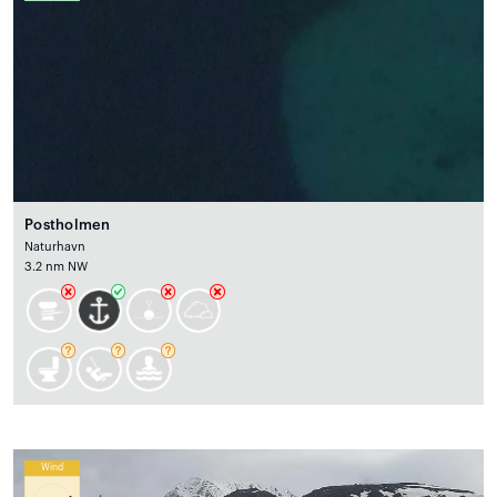
Postholmen
Naturhavn
3.2 nm NW
Wind