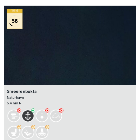
Wind
56
Smeerenbukta
Naturhavn
5.4 nm N