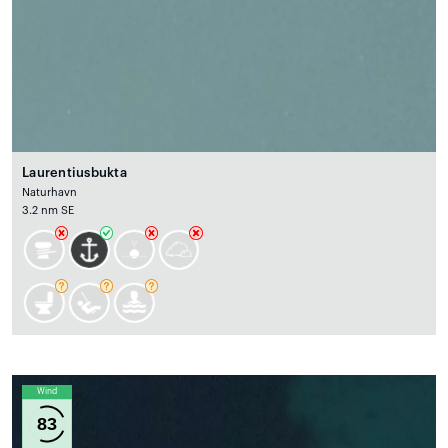
Laurentiusbukta
Naturhavn
3.2 nm SE
Wind
83