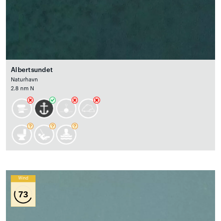
Albertsundet
Naturhavn
2.8 nm N
Wind
73