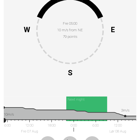
Fre 05:00
W
E
10 m/s from NE
79 points
S
Next night
3m/s
10m/s
6:00
12:00
18:00
0:00
6:00
12:00
Fre 07 Aug
Lør 08 Aug