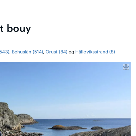
t bouy
(543)
,
Bohuslän (514)
,
Orust (84)
og
Hälleviksstrand (8)