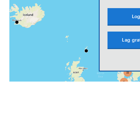
Log
Lag gra