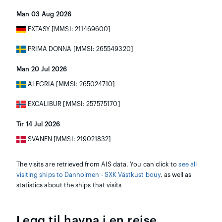
Man 03 Aug 2026
EXTASY [MMSI: 211469600]
PRIMA DONNA [MMSI: 265549320]
Man 20 Jul 2026
ALEGRIA [MMSI: 265024710]
EXCALIBUR [MMSI: 257575170]
Tir 14 Jul 2026
SVANEN [MMSI: 219021832]
The visits are retrieved from AIS data. You can click to
see all
visiting ships to Danholmen - SXK Västkust bouy
, as well as
statistics about the ships that visits
Legg til havna i en reise