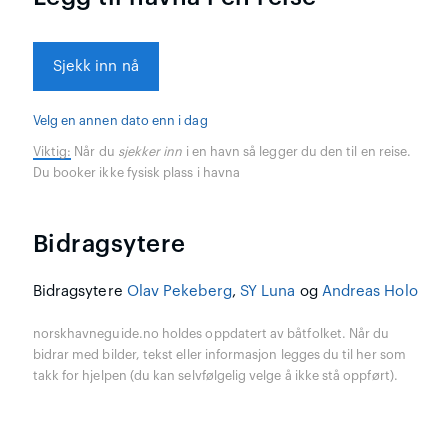
Sjekk inn nå
Velg en annen dato enn i dag
Viktig:
Når du
sjekker inn
i en havn så legger du den til en reise.
Du booker ikke fysisk plass i havna
Bidragsytere
Bidragsytere
Olav Pekeberg
,
SY Luna
og
Andreas Holo
norskhavneguide.no holdes oppdatert av båtfolket. Når du
bidrar med bilder, tekst eller informasjon legges du til her som
takk for hjelpen (du kan selvfølgelig velge å ikke stå oppført).