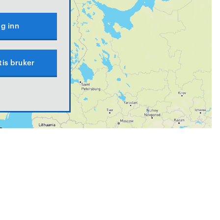
g inn
tis bruker