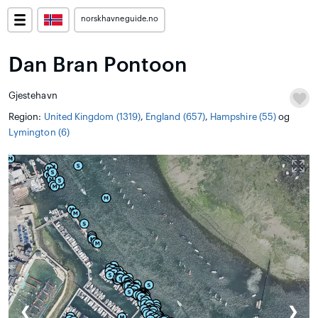
norskhavneguide.no
Dan Bran Pontoon
Gjestehavn
Region:
United Kingdom (1319)
,
England (657)
,
Hampshire (55)
og
Lymington (6)
❮
❯