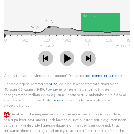
Next night
7m/s
2m/s
0:00
6:00
12:00
18:00
0:00
6:00
12:0
Fre 07 Aug
Lør 08 Aug
Vil du vite hvordan vindpoeng fungerer? Da bør du
lese denne forklaringen
.
Vindmeldingene kommer fra
yr.no
, og ble sist oppdatert for 5 timer siden
(Torsdag 06 August 19:15). Poengene for neste natt er den dårligste
poengsummen mellom 22:00 og 08:00 neste natt. Vi anbefaler alltid å sjekke
vindmeldingene fra flere kilder.
windy.com
er gode for å se de større
vindsystemene..
De sikre vindretningene for denne havnen er bestemt av en algoritme,
basert på hvor høyt landet rundt havnen er. Det blir stort sett riktig, men noen
ganger er ikke de underliggende dataene om høydenivåer gode nok til at
softwaren klarer å ta riktige beslutninger. Det er derfor til stor hjelp for andre