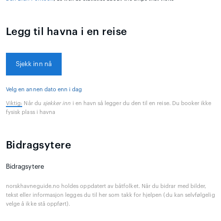
Legg til havna i en reise
Sjekk inn nå
Velg en annen dato enn i dag
Viktig:
Når du
sjekker inn
i en havn så legger du den til en reise. Du booker ikke
fysisk plass i havna
Bidragsytere
Bidragsytere
norskhavneguide.no holdes oppdatert av båtfolket. Når du bidrar med bilder,
tekst eller informasjon legges du til her som takk for hjelpen (du kan selvfølgelig
velge å ikke stå oppført).