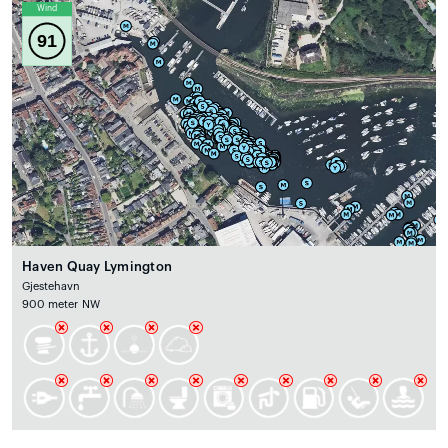
Wind
91
Haven Quay Lymington
Gjestehavn
900 meter NW