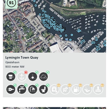
91
Lymingtn Town Quay
Gjestehavn
900 meter NW