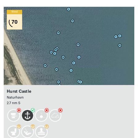
Wind
70
Hurst Castle
Naturhavn
2.7 nm S