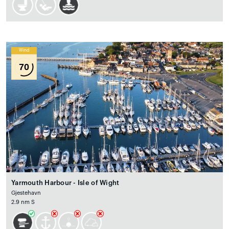
Wind
70
Yarmouth Harbour - Isle of Wight
Gjestehavn
2.9 nm S