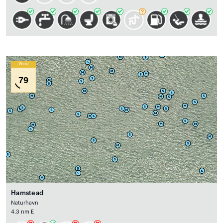
Wind
79
Hamstead
Naturhavn
4.3 nm E