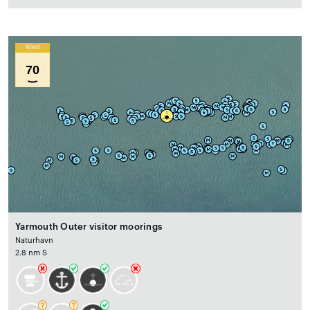
Wind
70
Yarmouth Outer visitor moorings
Naturhavn
2.8 nm S