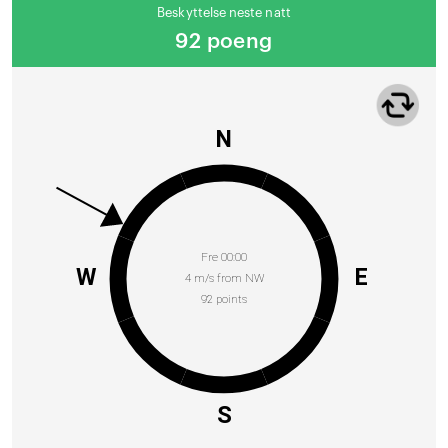
Beskyttelse neste natt
92 poeng
N
Fre 00:00
W
E
4 m/s from NW
92 points
S