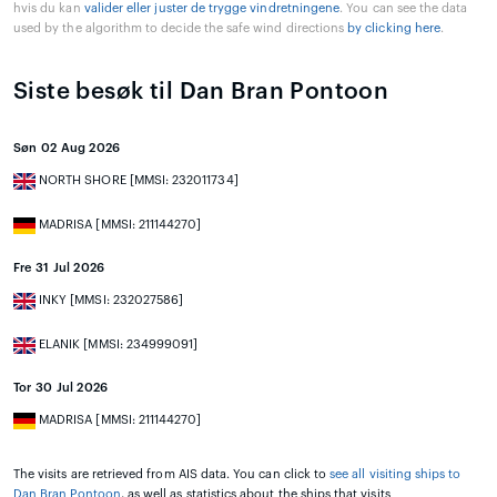
hvis du kan
valider eller juster de trygge vindretningene
. You can see the data
used by the algorithm to decide the safe wind directions
by clicking here
.
Siste besøk til Dan Bran Pontoon
Søn 02 Aug 2026
NORTH SHORE [MMSI: 232011734]
MADRISA [MMSI: 211144270]
Fre 31 Jul 2026
INKY [MMSI: 232027586]
ELANIK [MMSI: 234999091]
Tor 30 Jul 2026
MADRISA [MMSI: 211144270]
The visits are retrieved from AIS data. You can click to
see all visiting ships to
Dan Bran Pontoon
, as well as statistics about the ships that visits