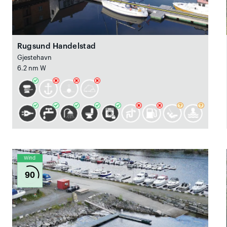
Rugsund Handelstad
Gjestehavn
6.2 nm W
Wind
90