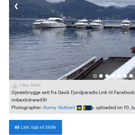
❮
1
liker bildet
Gjestebrygge sett fra Davik Fjordparadis Link til Faceb
mibextid=wwXIfr
Photographer:
Ronny Nottveit
, uploaded on 10. J
📸
Last opp et bilde