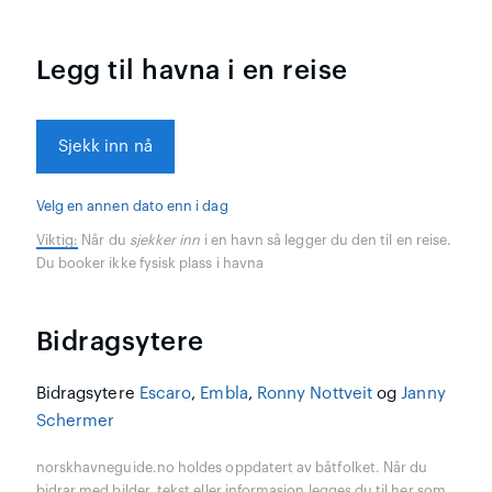
Legg til havna i en reise
Sjekk inn nå
Velg en annen dato enn i dag
Viktig:
Når du
sjekker inn
i en havn så legger du den til en reise.
Du booker ikke fysisk plass i havna
Bidragsytere
Bidragsytere
Escaro
,
Embla
,
Ronny Nottveit
og
Janny
Schermer
norskhavneguide.no holdes oppdatert av båtfolket. Når du
bidrar med bilder, tekst eller informasjon legges du til her som