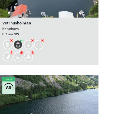
Vetrhusholmen
Naturhavn
8.7 nm NW
Wind
86