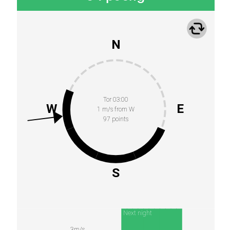
N
Tor 03:00
W
E
1 m/s from W
97 points
S
Next night
3m/s