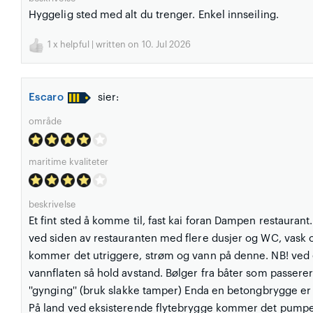
Hyggelig sted med alt du trenger. Enkel innseiling.
1
x helpful | written on 10. Jul 2026
Escaro
sier:
område
maritime kvaliteter
beskrivelse
Et fint sted å komme til, fast kai foran Dampen restauran
ved siden av restauranten med flere dusjer og WC, vask og
kommer det utriggere, strøm og vann på denne. NB! ved end
vannflaten så hold avstand. Bølger fra båter som passerer 
''gynging'' (bruk slakke tamper) Enda en betongbrygge er
På land ved eksisterende flytebrygge kommer det pumpe f