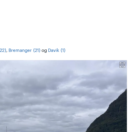
22)
,
Bremanger (21)
og
Davik (1)