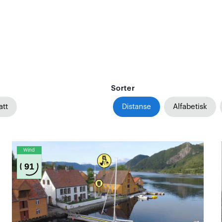
Sorter
att
Distanse
Alfabetisk
Wind
91