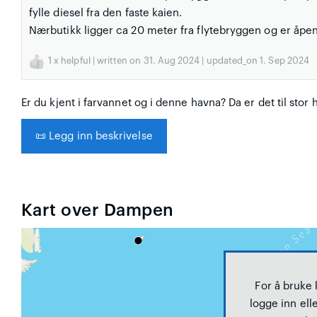
fylle diesel fra den faste kaien.
Nærbutikk ligger ca 20 meter fra flytebryggen og er åpen 
1
x helpful | written on 31. Aug 2024 | updated_on 1. Sep 2024
Er du kjent i farvannet og i denne havna? Da er det til stor 
📜
Legg inn beskrivelse
Kart over Dampen
For å bruke
logge inn elle