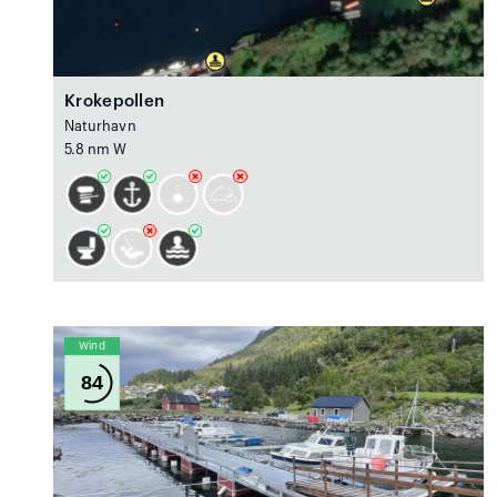
Krokepollen
Naturhavn
5.8 nm W
Wind
84