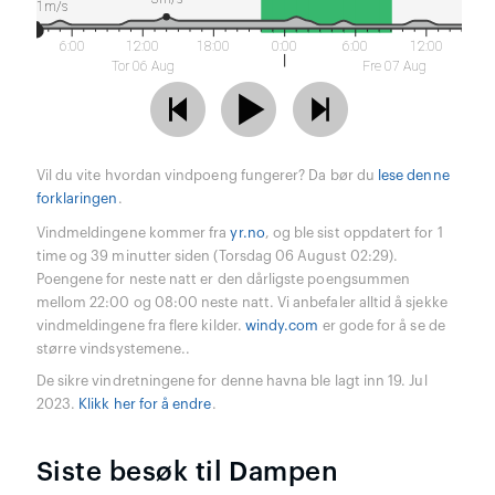
1m/s
6:00
12:00
18:00
0:00
6:00
12:00
Tor 06 Aug
Fre 07 Aug
Vil du vite hvordan vindpoeng fungerer? Da bør du
lese denne
forklaringen
.
Vindmeldingene kommer fra
yr.no
, og ble sist oppdatert for 1
time og 39 minutter siden (Torsdag 06 August 02:29).
Poengene for neste natt er den dårligste poengsummen
mellom 22:00 og 08:00 neste natt. Vi anbefaler alltid å sjekke
vindmeldingene fra flere kilder.
windy.com
er gode for å se de
større vindsystemene..
De sikre vindretningene for denne havna ble lagt inn 19. Jul
2023.
Klikk her for å endre
.
Siste besøk til Dampen