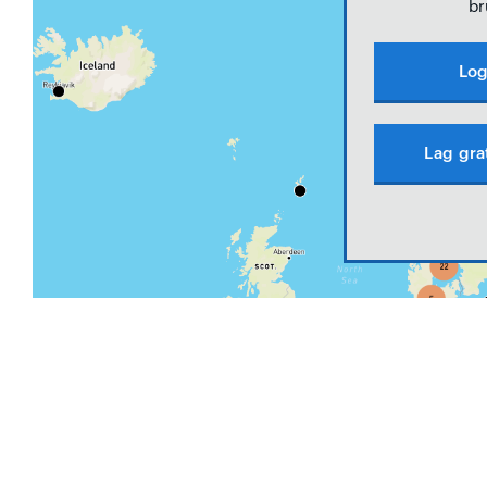
br
Log
Lag gra