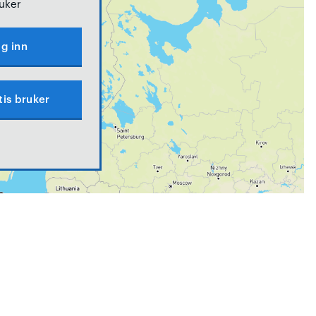
uker
g inn
tis bruker