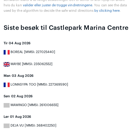
hvis du kan
valider eller juster de trygge vindretningene
. You can see the data
used by the algorithm to decide the safe wind directions
by clicking here
.
Siste besøk til Castlepark Marina Centre
Tir 04 Aug 2026
BOREAL [MMSI: 227025440]
MAYBE [MMSI: 235062552]
Man 03 Aug 2026
LOMASYPA TOO [MMSI: 227369590]
Søn 02 Aug 2026
MAWINGO [MMSI: 261006655]
Lør 01 Aug 2026
DEJA VU [MMSI: 368402250]