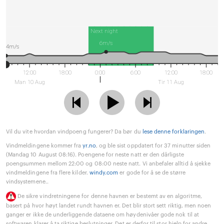
Next night
6m/s
4m/s
12:00
18:00
0:00
6:00
12:00
18:00
Man 10 Aug
Tir 11 Aug
Vil du vite hvordan vindpoeng fungerer? Da bør du
lese denne forklaringen
.
Vindmeldingene kommer fra
yr.no
, og ble sist oppdatert for 37 minutter siden
(Mandag 10 August 08:16). Poengene for neste natt er den dårligste
poengsummen mellom 22:00 og 08:00 neste natt. Vi anbefaler alltid å sjekke
vindmeldingene fra flere kilder.
windy.com
er gode for å se de større
vindsystemene..
De sikre vindretningene for denne havnen er bestemt av en algoritme,
basert på hvor høyt landet rundt havnen er. Det blir stort sett riktig, men noen
ganger er ikke de underliggende dataene om høydenivåer gode nok til at
softwaren klarer å ta riktige beslutninger. Det er derfor til stor hjelp for andre