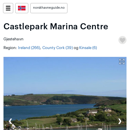
norskhavneguide.no
Castlepark Marina Centre
Gjestehavn
Region:
Ireland (266)
,
County Cork (39)
og
Kinsale (6)
❮
❯