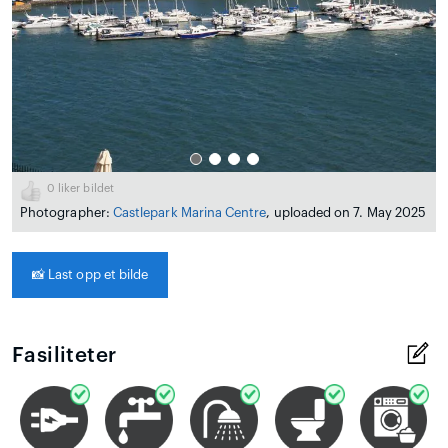
0
liker bildet
Photographer:
Castlepark Marina Centre
, uploaded on 7. May 2025
📸
Last opp et bilde
Fasiliteter