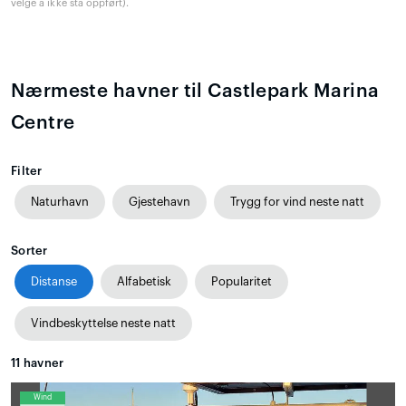
velge å ikke stå oppført).
Nærmeste havner til Castlepark Marina
Centre
Filter
Naturhavn
Gjestehavn
Trygg for vind neste natt
Sorter
Distanse
Alfabetisk
Popularitet
Vindbeskyttelse neste natt
11
havner
Wind