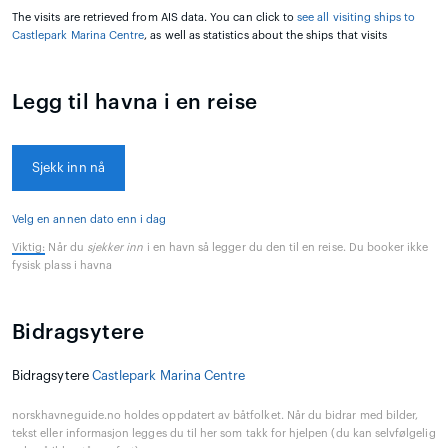
The visits are retrieved from AIS data. You can click to
see all visiting ships to
Castlepark Marina Centre
, as well as statistics about the ships that visits
Legg til havna i en reise
Sjekk inn nå
Velg en annen dato enn i dag
Viktig:
Når du
sjekker inn
i en havn så legger du den til en reise. Du booker ikke
fysisk plass i havna
Bidragsytere
Bidragsytere
Castlepark Marina Centre
norskhavneguide.no holdes oppdatert av båtfolket. Når du bidrar med bilder,
tekst eller informasjon legges du til her som takk for hjelpen (du kan selvfølgelig