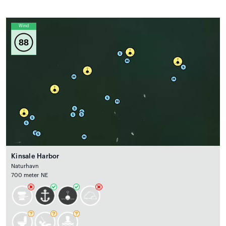
Wind
88
Kinsale Harbor
Naturhavn
700 meter NE