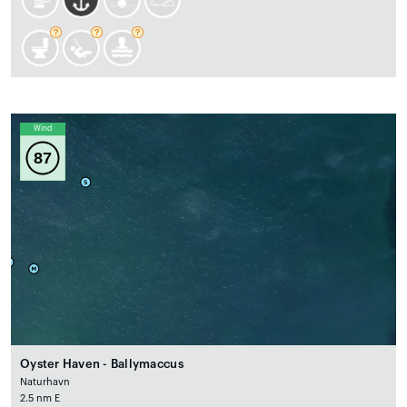
Wind
87
Oyster Haven - Ballymaccus
Naturhavn
2.5 nm E