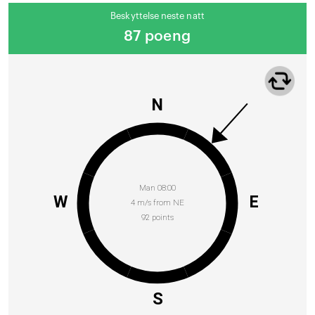
Beskyttelse neste natt
87 poeng
N
Man 08:00
W
E
4 m/s from NE
92 points
S