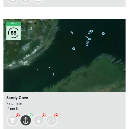
Wind
88
Sandy Cove
Naturhavn
1.1 nm S