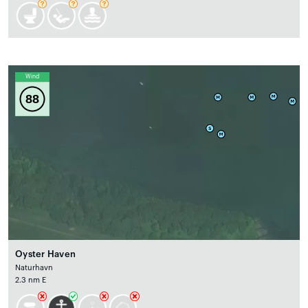
Wind
88
Oyster Haven
Naturhavn
2.3 nm E