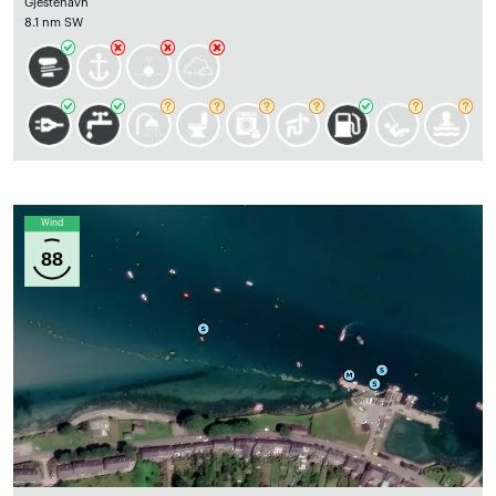
Gjestehavn
8.1 nm SW
Wind
88