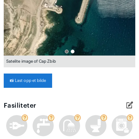
Satelite image of Cap Zbib
📸
Last opp et bilde
Fasiliteter