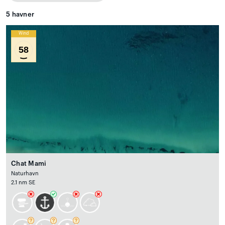
5
havner
Wind
58
Chat Mami
Naturhavn
2.1 nm SE