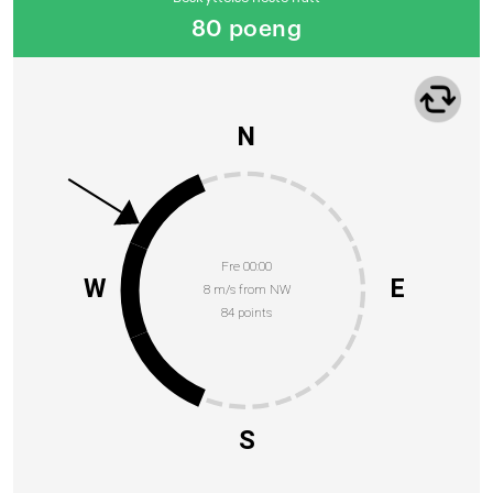
80 poeng
N
Fre 00:00
W
E
8 m/s from NW
84 points
S