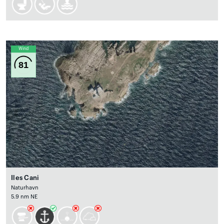
Wind
81
Iles Cani
Naturhavn
5.9 nm NE