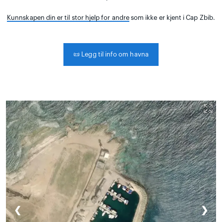
Kunnskapen din er til stor hjelp for andre
som ikke er kjent i Cap Zbib.
📜
Legg til info om havna
❮
❯