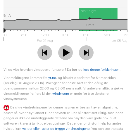
Next night
8m/s
10m/s
0:00
6:00
12:00
18:00
0:00
6:00
12:0
Fre 07 Aug
Lør 08 Aug
Vil du vite hvordan vindpoeng fungerer? Da bør du
lese denne forklaringen
.
Vindmeldingene kommer fra
yr.no
, og ble sist oppdatert for 5 timer siden
(Torsdag 06 August 20:16). Poengene for neste natt er den dårligste
poengsummen mellom 22:00 og 08:00 neste natt. Vi anbefaler alltid å sjekke
vindmeldingene fra flere kilder.
windy.com
er gode for å se de større
vindsystemene..
De sikre vindretningene for denne havnen er bestemt av en algoritme,
basert på hvor høyt landet rundt havnen er. Det blir stort sett riktig, men noen
ganger er ikke de underliggende dataene om høydenivåer gode nok til at
softwaren klarer å ta riktige beslutninger. Det er derfor til stor hjelp for andre
hvis du kan
valider eller juster de trygge vindretningene
. You can see the data