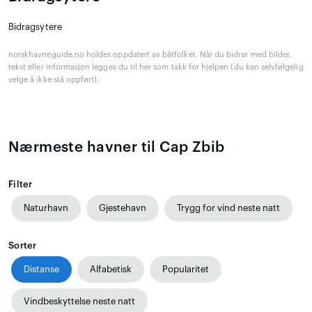
Bidragsytere
norskhavneguide.no holdes oppdatert av båtfolket. Når du bidrar med bilder,
tekst eller informasjon legges du til her som takk for hjelpen (du kan selvfølgelig
velge å ikke stå oppført).
Nærmeste havner til Cap Zbib
Filter
Naturhavn
Gjestehavn
Trygg for vind neste natt
Sorter
Distanse
Alfabetisk
Popularitet
Vindbeskyttelse neste natt