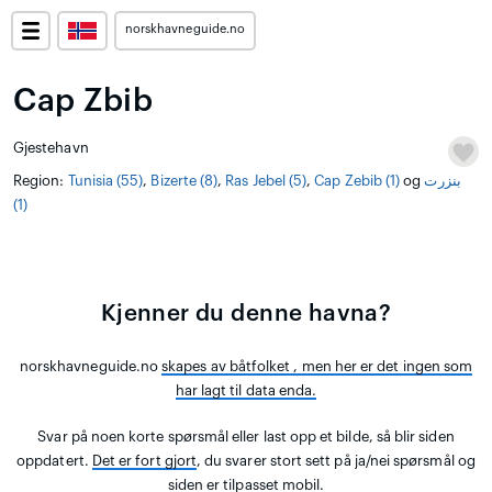
norskhavneguide.no
Cap Zbib
Gjestehavn
Region:
Tunisia (55)
,
Bizerte (8)
,
Ras Jebel (5)
,
Cap Zebib (1)
og
بنزرت
(1)
Kjenner du denne havna?
norskhavneguide.no
skapes av båtfolket
, men her er det ingen som
har lagt til data enda.
Svar på noen korte spørsmål eller last opp et bilde, så blir siden
oppdatert.
Det er fort gjort
, du svarer stort sett på ja/nei spørsmål og
siden er tilpasset mobil.