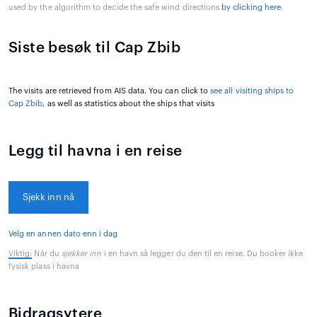
used by the algorithm to decide the safe wind directions
by clicking here
.
Siste besøk til Cap Zbib
The visits are retrieved from AIS data. You can click to
see all visiting ships to
Cap Zbib
, as well as statistics about the ships that visits
Legg til havna i en reise
Sjekk inn nå
Velg en annen dato enn i dag
Viktig:
Når du
sjekker inn
i en havn så legger du den til en reise. Du booker ikke
fysisk plass i havna
Bidragsytere