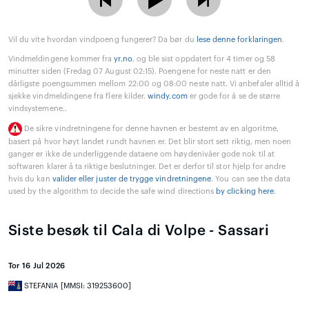
Vil du vite hvordan vindpoeng fungerer? Da bør du
lese denne forklaringen
.
Vindmeldingene kommer fra
yr.no
, og ble sist oppdatert for 4 timer og 58
minutter siden (Fredag 07 August 02:15). Poengene for neste natt er den
dårligste poengsummen mellom 22:00 og 08:00 neste natt. Vi anbefaler alltid å
sjekke vindmeldingene fra flere kilder.
windy.com
er gode for å se de større
vindsystemene..
De sikre vindretningene for denne havnen er bestemt av en algoritme,
basert på hvor høyt landet rundt havnen er. Det blir stort sett riktig, men noen
ganger er ikke de underliggende dataene om høydenivåer gode nok til at
softwaren klarer å ta riktige beslutninger. Det er derfor til stor hjelp for andre
hvis du kan
valider eller juster de trygge vindretningene
. You can see the data
used by the algorithm to decide the safe wind directions
by clicking here
.
Siste besøk til Cala di Volpe - Sassari
Tor 16 Jul 2026
STEFANIA [MMSI: 319253600]