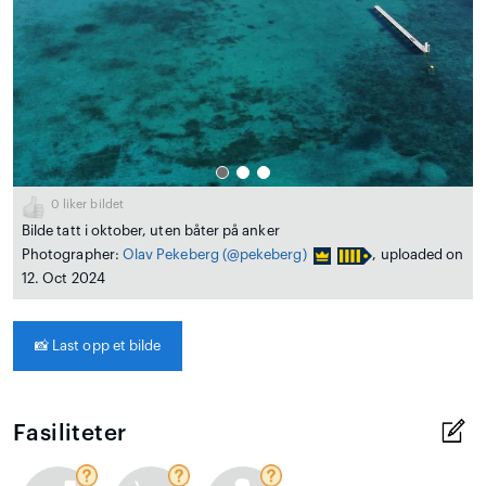
0
liker bildet
Bilde tatt i oktober, uten båter på anker
Photographer:
Olav Pekeberg
(@pekeberg)
, uploaded on
12. Oct 2024
📸
Last opp et bilde
Fasiliteter