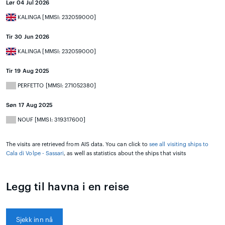
Lør 04 Jul 2026
KALINGA [MMSI: 232059000]
Tir 30 Jun 2026
KALINGA [MMSI: 232059000]
Tir 19 Aug 2025
PERFETTO [MMSI: 271052380]
Søn 17 Aug 2025
NOUF [MMSI: 319317600]
The visits are retrieved from AIS data. You can click to
see all visiting ships to
Cala di Volpe - Sassari
, as well as statistics about the ships that visits
Legg til havna i en reise
Sjekk inn nå