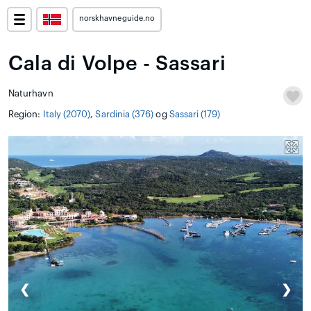
norskhavneguide.no
Cala di Volpe - Sassari
Naturhavn
Region:
Italy (2070)
,
Sardinia (376)
og
Sassari (179)
❮
❯