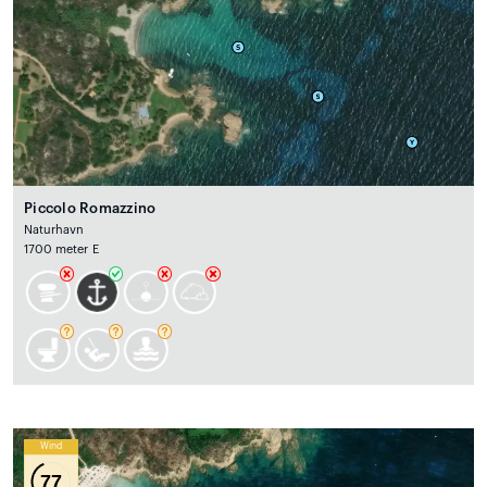
Piccolo Romazzino
Naturhavn
1700 meter E
Wind
77