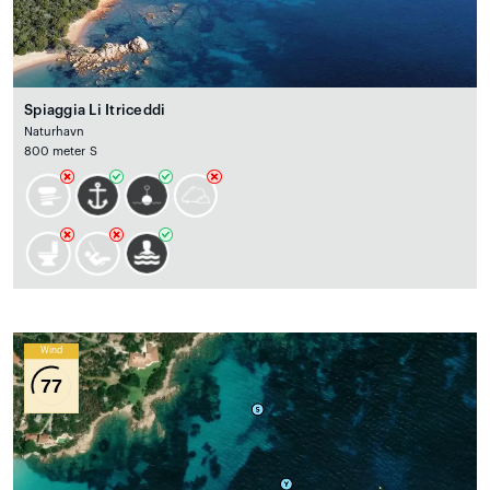
Spiaggia Li Itriceddi
Naturhavn
800 meter S
Wind
77