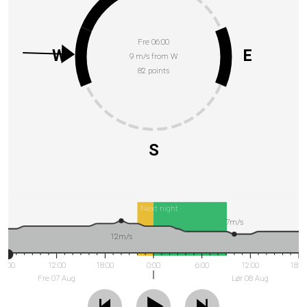
Fre 06:00
W
E
9 m/s from W
82 points
S
Next night
7m/s
12m/s
6:00
12:00
18:00
0:00
6:00
12:00
18:0
Fre 07 Aug
Lør 08 Aug