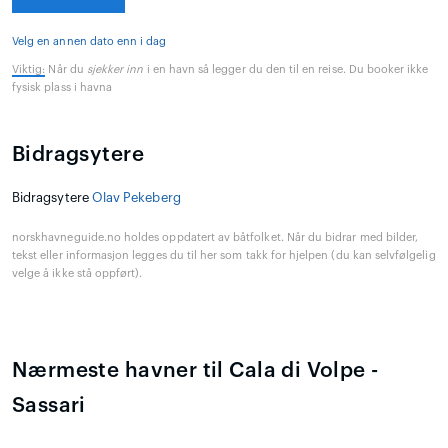
Velg en annen dato enn i dag
Viktig:
Når du
sjekker inn
i en havn så legger du den til en reise. Du booker ikke
fysisk plass i havna
Bidragsytere
Bidragsytere
Olav Pekeberg
norskhavneguide.no holdes oppdatert av båtfolket. Når du bidrar med bilder,
tekst eller informasjon legges du til her som takk for hjelpen (du kan selvfølgelig
velge å ikke stå oppført).
Nærmeste havner til Cala di Volpe -
Sassari