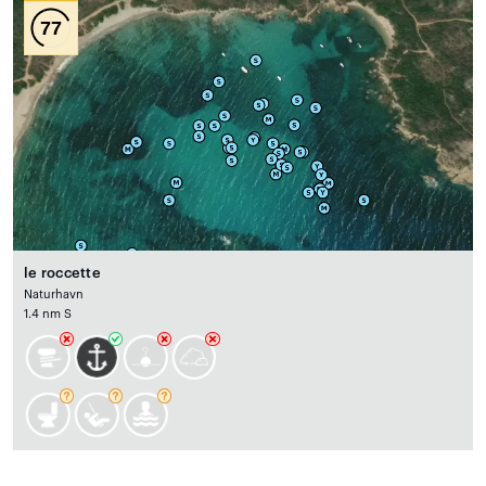
77
le roccette
Naturhavn
1.4 nm S