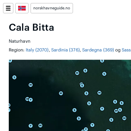
norskhavneguide.no
Cala Bitta
Naturhavn
Region:
Italy (2070)
,
Sardinia (376)
,
Sardegna (369)
og
Sass