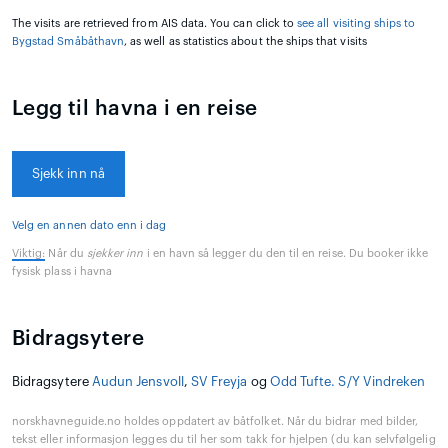
The visits are retrieved from AIS data. You can click to
see all visiting ships to
Bygstad Småbåthavn
, as well as statistics about the ships that visits
Legg til havna i en reise
Sjekk inn nå
Velg en annen dato enn i dag
Viktig:
Når du
sjekker inn
i en havn så legger du den til en reise. Du booker ikke
fysisk plass i havna
Bidragsytere
Bidragsytere
Audun Jensvoll
,
SV Freyja
og
Odd Tufte. S/Y Vindreken
norskhavneguide.no holdes oppdatert av båtfolket. Når du bidrar med bilder,
tekst eller informasjon legges du til her som takk for hjelpen (du kan selvfølgelig