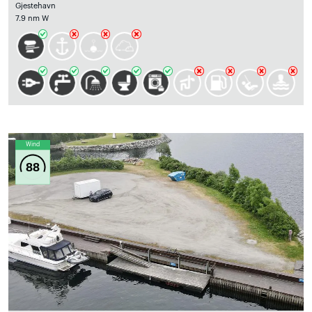
Gjestehavn
7.9 nm W
Wind
88