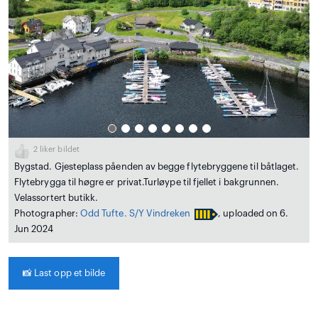
2
liker bildet
Bygstad. Gjesteplass påenden av begge flytebryggene til båtlaget.
Flytebrygga til høgre er privat.Turløype til fjellet i bakgrunnen.
Velassortert butikk.
Photographer:
Odd Tufte. S/Y Vindreken
, uploaded on 6.
Jun 2024
📸
Last opp et bilde