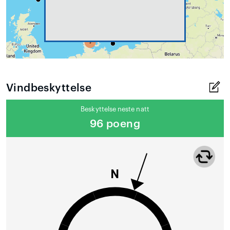
Vindbeskyttelse
Beskyttelse neste natt
96 poeng
N