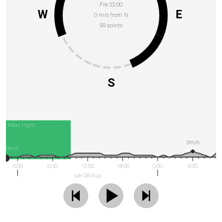
Fre 22:00
W
E
0 m/s from N
99 points
S
Next night
3m/s
0m/s
0:00
6:00
12:00
18:00
0:00
6:00
Lør 08 Aug