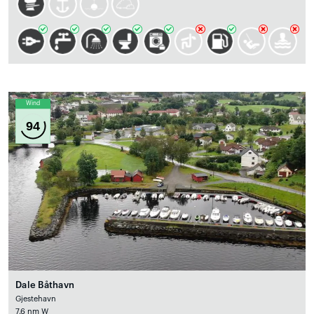
Wind
94
Dale Båthavn
Gjestehavn
7.6 nm W