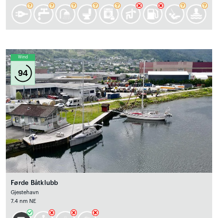
Wind
94
Førde Båtklubb
Gjestehavn
7.4 nm NE