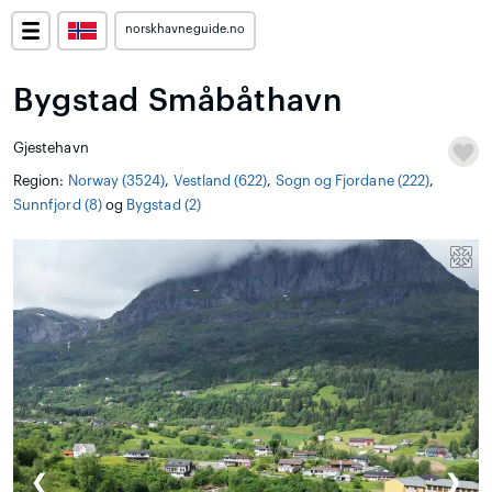
norskhavneguide.no
Bygstad Småbåthavn
Gjestehavn
Region:
Norway (3524)
,
Vestland (622)
,
Sogn og Fjordane (222)
,
Sunnfjord (8)
og
Bygstad (2)
❮
❯