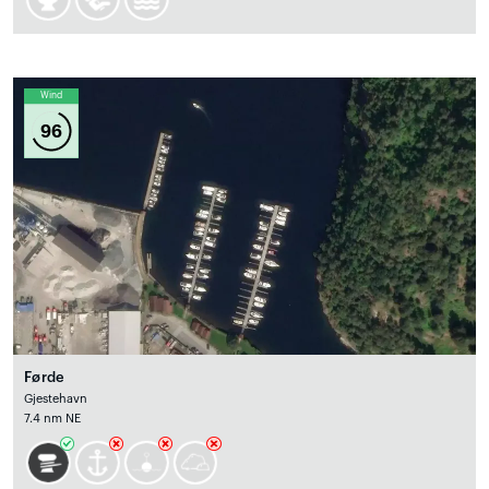
Wind
96
Førde
Gjestehavn
7.4 nm NE