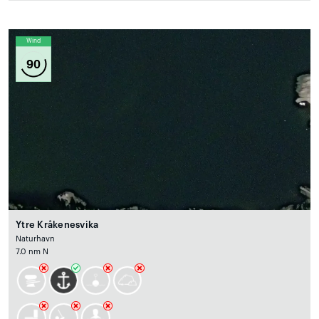
Wind
90
Ytre Kråkenesvika
Naturhavn
7.0 nm N