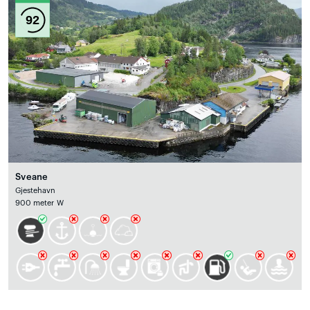
92
Sveane
Gjestehavn
900 meter W