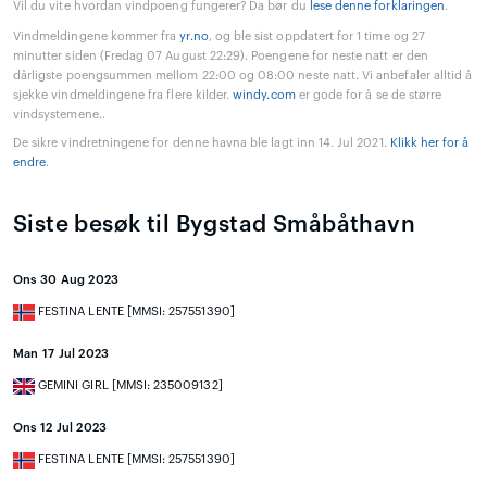
Vil du vite hvordan vindpoeng fungerer? Da bør du
lese denne forklaringen
.
Vindmeldingene kommer fra
yr.no
, og ble sist oppdatert for 1 time og 27
minutter siden (Fredag 07 August 22:29). Poengene for neste natt er den
dårligste poengsummen mellom 22:00 og 08:00 neste natt. Vi anbefaler alltid å
sjekke vindmeldingene fra flere kilder.
windy.com
er gode for å se de større
vindsystemene..
De sikre vindretningene for denne havna ble lagt inn 14. Jul 2021.
Klikk her for å
endre
.
Siste besøk til Bygstad Småbåthavn
Ons 30 Aug 2023
FESTINA LENTE [MMSI: 257551390]
Man 17 Jul 2023
GEMINI GIRL [MMSI: 235009132]
Ons 12 Jul 2023
FESTINA LENTE [MMSI: 257551390]