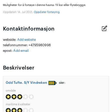
Muligheter for å fortøye i denne havna: Til kai eller flytebrygge.
Oppdatert 14. Jul 2021.
Oppdater fortøying
.
Kontaktinformasjon
webside:
Add website
telefonnummer: +4795980998
epost:
Add email
Beskrivelser
Odd Tufte. S/Y Vindreken
sier:
område
maritime kvaliteter