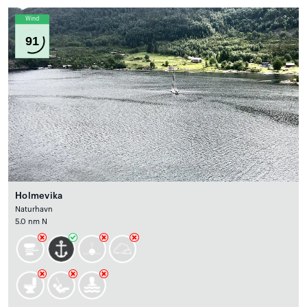
Wind
91
Holmevika
Naturhavn
5.0 nm N