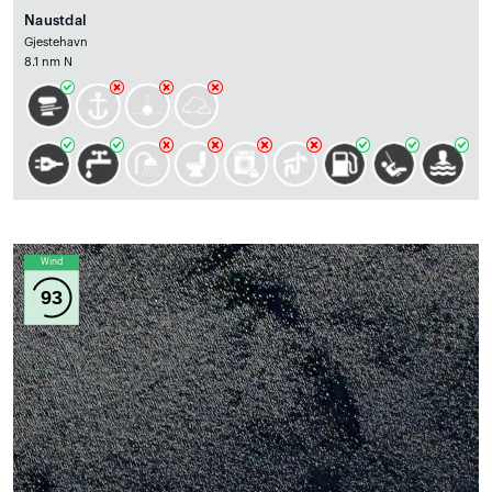
Naustdal
Gjestehavn
8.1 nm N
Wind
93