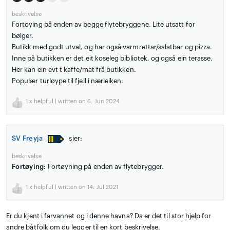
beskrivelse
Fortoying på enden av begge flytebryggene. Lite utsatt for
bølger.
Butikk med godt utval, og har også varmrettar/salatbar og pizza.
Inne på butikken er det eit koseleg bibliotek, og også ein terasse.
Her kan ein evt t kaffe/mat frå butikken.
Populær turløype til fjell i nærleiken.
1
x helpful | written on 6. Jun 2024
SV Freyja
sier:
beskrivelse
Fortøying:
Fortøyning på enden av flytebrygger.
1
x helpful | written on 14. Jul 2021
Er du kjent i farvannet og i denne havna? Da er det til stor hjelp for
andre båtfolk om du legger til en kort beskrivelse.