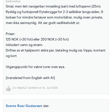
beskrivelse
Smal, men lett navigerbar innseiling (sør) med luftspenn (25m).
Ryddig og funksjonell flytebrygge for 2-3 seilbåter langs siden, 9
bokser for mindre fartøyer som motorbåter, mulig noen private,
men ikke sannsynlig. Alt ser godt vedlikeholdt ut.
Priser:
125 NOK (<30 fot) eller 250 NOK (>30 fot)
inkludert vann og strøm.
Driftes av et hjelpsomt eldre par, betaling mulig via Vipps, kontant
og kort
Utgangspunkt for vakre turer over øya.
[translated from English with AI]
2
x helpful | written on 6. Jul 2025
Sverre Roar Gustavsen
sier: