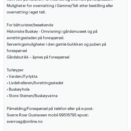
Muligheter for overnatting i Gamme/Telt etter bestilling eller
overnatting i eget telt.
For båtturister/besøkende
Historiske Buskøy - Omvisning i gårdsmuseet og på
avrettingsstaden på forespørsel.
Serveringsmuligheter i den gamle butikken og puben på
forespørsel
Gårdsbutikk – åpnes på forespørsel
Turløyper
• Varden/Fyrlykta
• Livdehelleren/Avrettingsstedet
• Buskøyhola
• Store Steinen/Buskøyvatna
Påmelding/Forespørsel på telefon eller på e-post:
Sverre Roar Gustavsen mobil 99516795 epost:
sverroag@online.no