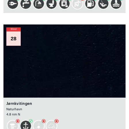
Wind
28
Jørnkvitingen
Naturhavn
4.8 nm N