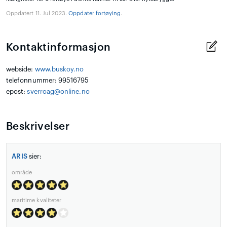
Oppdatert 11. Jul 2023.
Oppdater fortøying
.
Kontaktinformasjon
webside:
www.buskoy.no
telefonnummer: 99516795
epost:
sverroag@online.no
Beskrivelser
ARIS
sier:
område
maritime kvaliteter