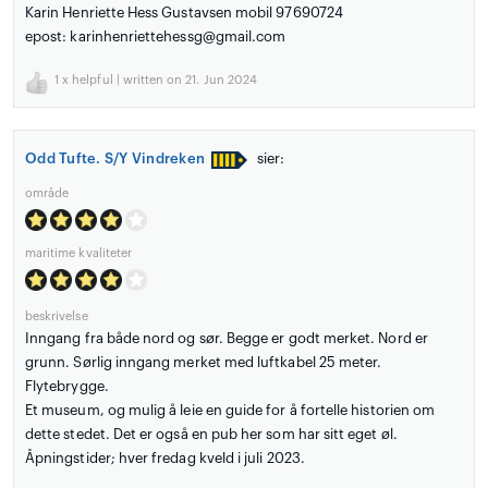
Karin Henriette Hess Gustavsen mobil 97690724
epost: karinhenriettehessg@gmail.com
1
x helpful | written on 21. Jun 2024
Odd Tufte. S/Y Vindreken
sier:
område
maritime kvaliteter
beskrivelse
Inngang fra både nord og sør. Begge er godt merket. Nord er
grunn. Sørlig inngang merket med luftkabel 25 meter.
Flytebrygge.
Et museum, og mulig å leie en guide for å fortelle historien om
dette stedet. Det er også en pub her som har sitt eget øl.
Åpningstider; hver fredag kveld i juli 2023.