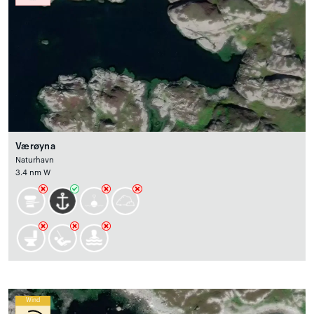
Værøyna
Naturhavn
3.4 nm W
Wind