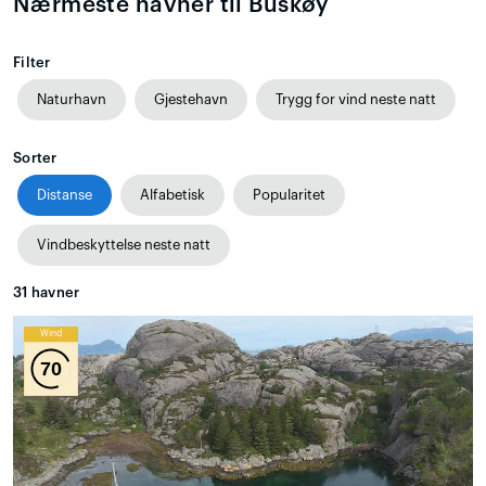
Nærmeste havner til Buskøy
Filter
Naturhavn
Gjestehavn
Trygg for vind neste natt
Sorter
Distanse
Alfabetisk
Popularitet
Vindbeskyttelse neste natt
31
havner
Wind
70