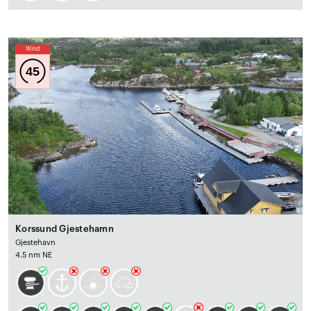
Wind
45
Korssund Gjestehamn
Gjestehavn
4.5 nm NE