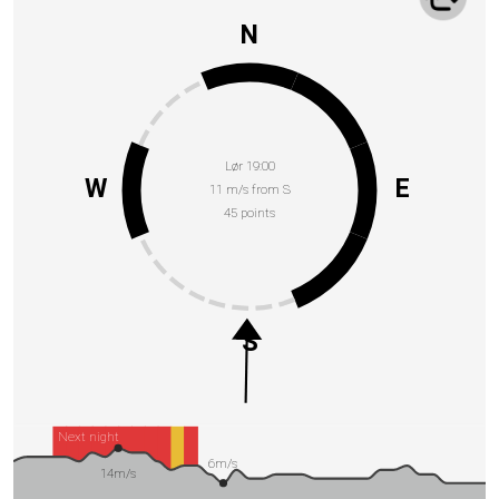
N
Lør 19:00
W
E
11 m/s from S
45 points
S
Next night
6m/s
14m/s