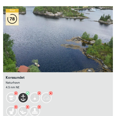
Wind
78
Korssundet
Naturhavn
4.5 nm NE