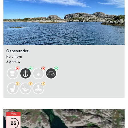
Ospesundet
Naturhavn
3.2 nm W
Wind
26