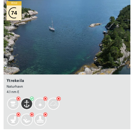
Wind
74
Ytrekeila
Naturhavn
4.1 nm E