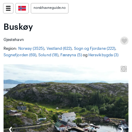
norskhavneguide.no
Buskøy
Gjestehavn
Region:
Norway (3525)
,
Vestland (622)
,
Sogn og Fjordane (222)
,
Sognefjorden (69)
,
Solund (18)
,
Færøyna (5)
og
Hersvikbygda (3)
❮
❯