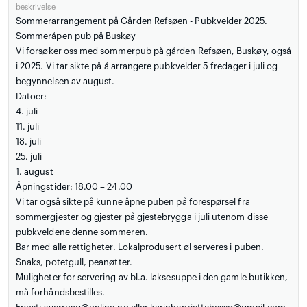
beskrivelse
Sommerarrangement på Gården Refsøen - Pubkvelder 2025.
Sommeråpen pub på Buskøy
Vi forsøker oss med sommerpub på gården Refsøen, Buskøy, også
i 2025. Vi tar sikte på å arrangere pubkvelder 5 fredager i juli og
begynnelsen av august.
Datoer:
4. juli
11. juli
18. juli
25. juli
1. august
Åpningstider: 18.00 – 24.00
Vi tar også sikte på kunne åpne puben på forespørsel fra
sommergjester og gjester på gjestebrygga i juli utenom disse
pubkveldene denne sommeren.
Bar med alle rettigheter. Lokalprodusert øl serveres i puben.
Snaks, potetgull, peanøtter.
Muligheter for servering av bl.a. laksesuppe i den gamle butikken,
må forhåndsbestilles.