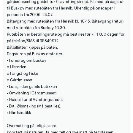
gårdsmuseet og guidet tur til avrettingstedet. Bli med på dagstur
til Buskøy med rutebåten fra Hersvik. Ukentlig på onsdager i
perioden fra 20.06- 24.07.
Båtavgang med rutebåten fra Hersvik kl. 10.45. Båtavgang (retur)
med rutebåten fra Buskøy 16.30.
Rutebåten er bestillingsrute og må bestilles før kl. 17.00 dagen før
på telefon/SMS til 95849972.
Båtbilletten kjøpes på båten.
Dagsturen på Buskøy omfatter:
• Foredrag om Buskøy
o Historien
o Fangst og Fiske
o Gårdmuseet
• Lunsj i den gamle butikken
• Omvisning i Gårdsmuseet
• Guidet tur til Avrettingsstedet
• Evt. Ølsmaking (Må bestilles).
• Gårdsbutikk
Overnatting på teltplassen:
Kom tett på naturen. Ta med telt og overnatt på teltplassen.