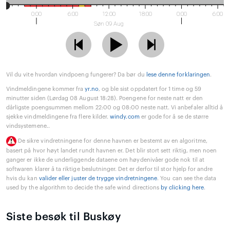
0:00
6:00
12:00
18:00
0:00
6:00
Søn 09 Aug
Vil du vite hvordan vindpoeng fungerer? Da bør du
lese denne forklaringen
.
Vindmeldingene kommer fra
yr.no
, og ble sist oppdatert for 1 time og 59
minutter siden (Lørdag 08 August 18:28). Poengene for neste natt er den
dårligste poengsummen mellom 22:00 og 08:00 neste natt. Vi anbefaler alltid å
sjekke vindmeldingene fra flere kilder.
windy.com
er gode for å se de større
vindsystemene..
De sikre vindretningene for denne havnen er bestemt av en algoritme,
basert på hvor høyt landet rundt havnen er. Det blir stort sett riktig, men noen
ganger er ikke de underliggende dataene om høydenivåer gode nok til at
softwaren klarer å ta riktige beslutninger. Det er derfor til stor hjelp for andre
hvis du kan
valider eller juster de trygge vindretningene
. You can see the data
used by the algorithm to decide the safe wind directions
by clicking here
.
Siste besøk til Buskøy