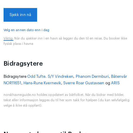
Sjekk inn nå
Velg en annen dato enn i dag
Viktig:
Når du
sjekker inn
i en havn så legger du den til en reise. Du booker ikke
fysisk plass i havna
Bidragsytere
Bidragsytere
Odd Tufte. S/Y Vindreken
,
Phanom Dermburi
,
Båtenvår
NOR11651
,
Hans-Rune Kvernevik
,
Sverre Roar Gustavsen
og
ARIS
norskhavneguide.no holdes oppdatert av båtfolket. Når du bidrar med bilder,
tekst eller informasjon legges du til her som takk for hjelpen (du kan selvfølgelig
velge å ikke stå oppført).