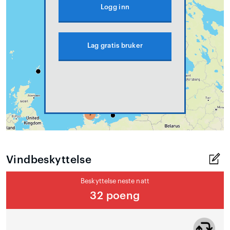
Logg inn
Lag gratis bruker
Vindbeskyttelse
Beskyttelse neste natt
32 poeng