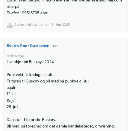
Epost: sverroag@online.no eller karinhenriettehessg@gmail.com
eller på
Telefon: 99516795 eller
2
x helpful | written on 18. Jun 2025
Sverre Roar Gustavsen
sier:
beskrivelse
Hva skjer på Buskøy i 2024
Pubkveld- 4 fredager i juli
Ta turen til Buskøy og bli med på pubkveld i juli
5.juli
12.juli
19.juli
26. juli
Dagstur - Historiske Buskøy.
Bli med på foredrag om det gamle handelsstedet, omvisning i