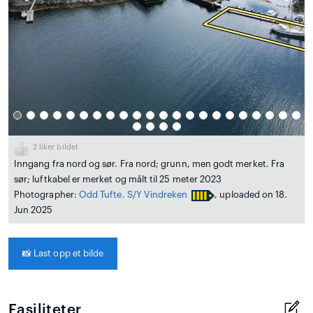
2
liker bildet
Inngang fra nord og sør. Fra nord; grunn, men godt merket. Fra
sør; luftkabel er merket og målt til 25 meter 2023
Photographer:
Odd Tufte. S/Y Vindreken
, uploaded on 18.
Jun 2025
📸
Last opp et bilde
Fasiliteter