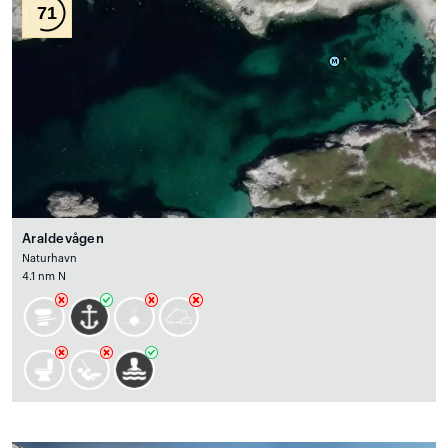
71
Araldevågen
Naturhavn
4.1 nm N