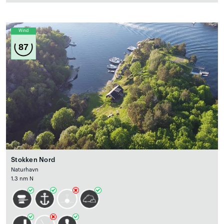
Wind
87
Stokken Nord
Naturhavn
1.3 nm N