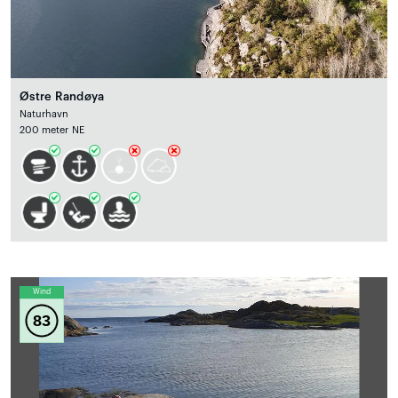
Østre Randøya
Naturhavn
200 meter NE
Wind
83