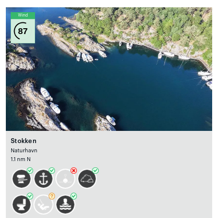
Wind
87
Stokken
Naturhavn
1.1 nm N