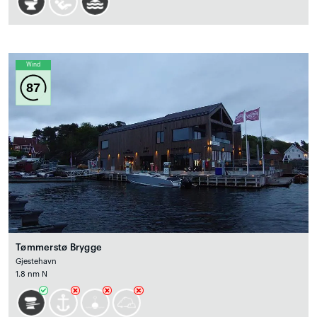
Wind
87
Tømmerstø Brygge
Gjestehavn
1.8 nm N