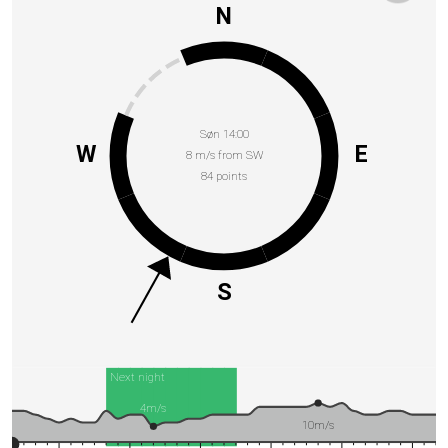
N
Søn 14:00
W
E
8 m/s from SW
84 points
S
Next night
4m/s
10m/s