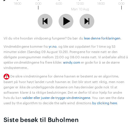
18:00
0:00
6:00
12:00
18:00
0:00
Man 10 Aug
Vil du vite hvordan vindpoeng fungerer? Da bør du
lese denne forklaringen
.
Vindmeldingene kommer fra
yr.no
, og ble sist oppdatert for 1 time og 53
minutter siden (Søndag 09 August 13:29). Poengene for neste natt er den
dårligste poengsummen mellom 22:00 og 08:00 neste natt. Vi anbefaler alltid å
sjekke vindmeldingene fra flere kilder.
windy.com
er gode for å se de større
vindsystemene..
De sikre vindretningene for denne havnen er bestemt av en algoritme,
basert på hvor høyt landet rundt havnen er. Det blir stort sett riktig, men noen
ganger er ikke de underliggende dataene om høydenivåer gode nok til at
softwaren klarer å ta riktige beslutninger. Det er derfor til stor hjelp for andre
hvis du kan
valider eller juster de trygge vindretningene
. You can see the data
used by the algorithm to decide the safe wind directions
by clicking here
.
Siste besøk til Buholmen