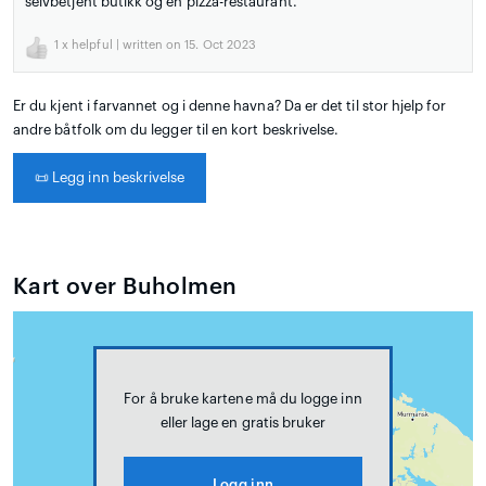
selvbetjent butikk og en pizza-restaurant.
1
x helpful | written on 15. Oct 2023
Er du kjent i farvannet og i denne havna? Da er det til stor hjelp for
andre båtfolk om du legger til en kort beskrivelse.
📜
Legg inn beskrivelse
Kart over Buholmen
For å bruke kartene må du logge inn
eller lage en gratis bruker
Logg inn