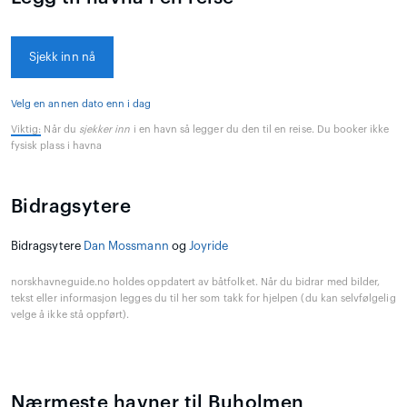
Sjekk inn nå
Velg en annen dato enn i dag
Viktig:
Når du
sjekker inn
i en havn så legger du den til en reise. Du booker ikke
fysisk plass i havna
Bidragsytere
Bidragsytere
Dan Mossmann
og
Joyride
norskhavneguide.no holdes oppdatert av båtfolket. Når du bidrar med bilder,
tekst eller informasjon legges du til her som takk for hjelpen (du kan selvfølgelig
velge å ikke stå oppført).
Nærmeste havner til Buholmen