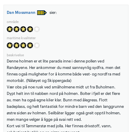
Dan Mossmann
sier:
område
maritime kvaliteter
beskrivelse
Denne holmen er et lite paradis inne i denne pollen ved
Randøyene. Her ankommer du mest sannsynlig sydfra, men det
finnes også muligheter for å komme både vest- og nordfra med
motorbåt. (Nåløyet og Skippergada)
Vær obs på noe rusk ved småholmene midt ut fra Buholmen.
Dypt helt inn til nabben nord på holmen. Bolter i fjell er det flere
av, men ha også egne kiler klar. Bunn med ålegress. Flott
badeplass, og helt fantastisk for mindre barn ved den langgrunne
østre siden av holmen. Seilbåter ligger også greit opptil holmen,
men mange velger å ligge på svai rett ved.
Kort vei til Tømmerstø med jolla. Her finnes drivstoff, vann,