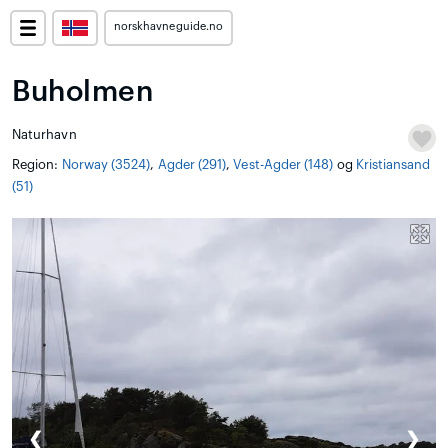
norskhavneguide.no
Buholmen
Naturhavn
Region:
Norway (3524)
,
Agder (291)
,
Vest-Agder (148)
og
Kristiansand
(51)
❮
❯