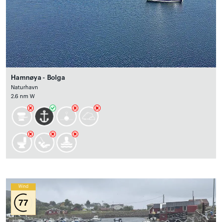
Hamnøya - Bolga
Naturhavn
2.6 nm W
Wind
77