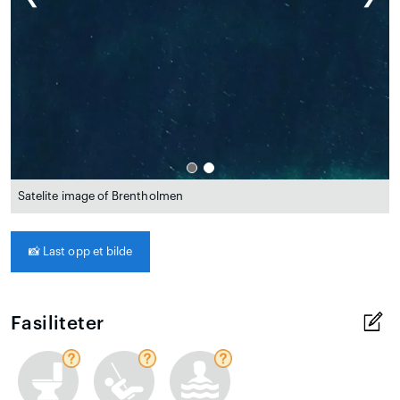
Satelite image of Brentholmen
📸
Last opp et bilde
Fasiliteter