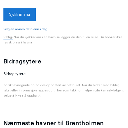
Sjekk inn nå
Velg en annen dato enn i dag
Viktig:
Når du
sjekker inn
i en havn så legger du den til en reise. Du booker ikke
fysisk plass i havna
Bidragsytere
Bidragsytere
norskhavneguide.no holdes oppdatert av båtfolket. Når du bidrar med bilder,
tekst eller informasjon legges du til her som takk for hjelpen (du kan selvfølgelig
velge å ikke stå oppført).
Nærmeste havner til Brentholmen