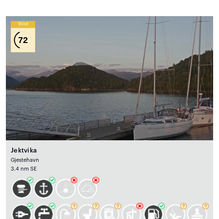
Wind
72
Jektvika
Gjestehavn
3.4 nm SE