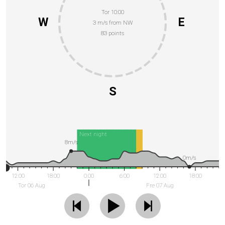
Tor 10:00
W
E
3 m/s from NW
83 points
S
Next night
8m/s
0m/s
12:00
18:00
0:00
6:00
12:00
18:00
Tor 06 Aug
Fre 07 Aug