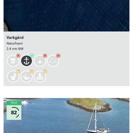
Varkgård
Naturhavn
2.4 nm NW
Wind
82