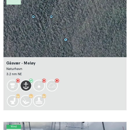
Gåsvær - Meløy
Naturhavn
3.2 nm NE
Wind