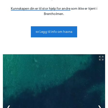
Kunnskapen din er til stor hjelp for andre
som ikke er kjent i
Brentholmen.
📜
Legg til info om havna
❮
❯