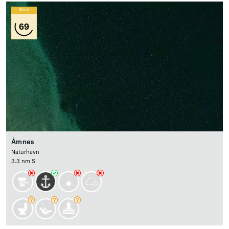
Wind
69
Åmnes
Naturhavn
3.3 nm S