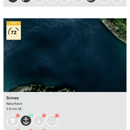
Wind
72
Svinøy
Naturhavn
3.9 nm SE