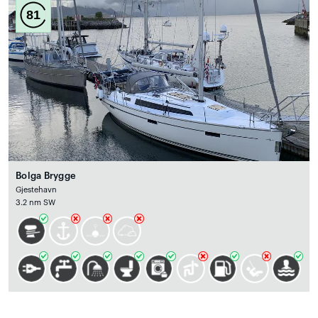
81
Bolga Brygge
Gjestehavn
3.2 nm SW