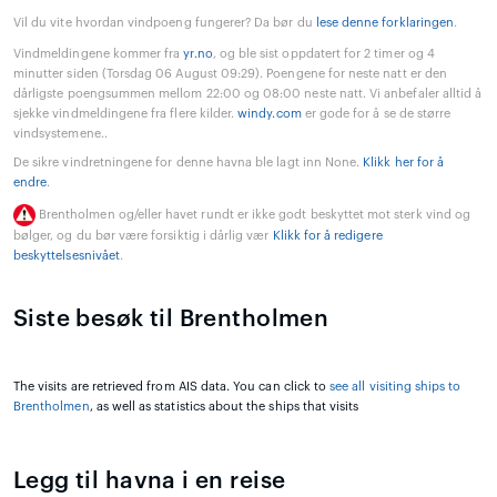
Vil du vite hvordan vindpoeng fungerer? Da bør du
lese denne forklaringen
.
Vindmeldingene kommer fra
yr.no
, og ble sist oppdatert for 2 timer og 4
minutter siden (Torsdag 06 August 09:29). Poengene for neste natt er den
dårligste poengsummen mellom 22:00 og 08:00 neste natt. Vi anbefaler alltid å
sjekke vindmeldingene fra flere kilder.
windy.com
er gode for å se de større
vindsystemene..
De sikre vindretningene for denne havna ble lagt inn None.
Klikk her for å
endre
.
Brentholmen og/eller havet rundt er ikke godt beskyttet mot sterk vind og
bølger, og du bør være forsiktig i dårlig vær
Klikk for å redigere
beskyttelsesnivået
.
Siste besøk til Brentholmen
The visits are retrieved from AIS data. You can click to
see all visiting ships to
Brentholmen
, as well as statistics about the ships that visits
Legg til havna i en reise