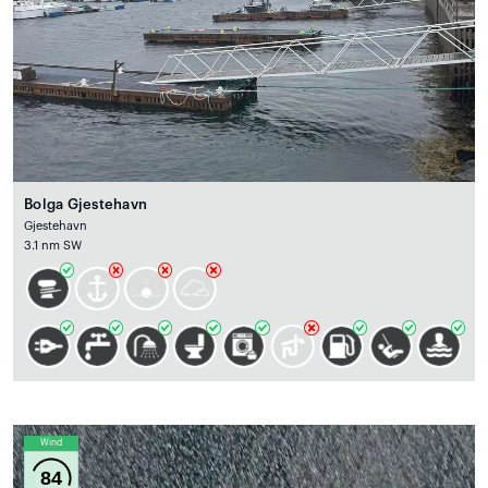
Bolga Gjestehavn
Gjestehavn
3.1 nm SW
Wind
84