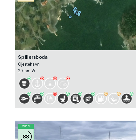
Spillersboda
Gjestehavn
2.7 nm W
Wind
88