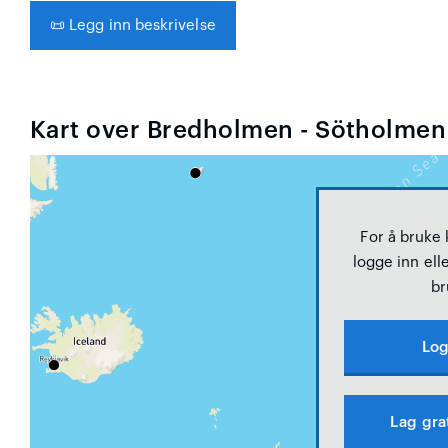
📜
Legg inn beskrivelse
Kart over Bredholmen - Sötholmen
For å bruke
logge inn elle
br
Log
Lag gra