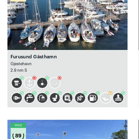
Furusund Gästhamn
Gjestehavn
2.9 nm S
Wind
89