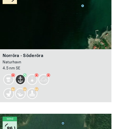
Norröra - Söderöra
Naturhavn
4.5 nm SE
Wind
86