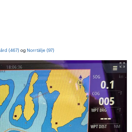
ård (467)
og
Norrtälje (97)