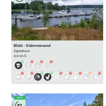
Blidö - Stämmarsund
Gjestehavn
4.4 nm S
Wind
87