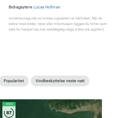
Bidragsytere
Lucas Hofman
norskhavneguide.no holdes oppdatert av båtfolket. Når du
bidrar med bilder, tekst eller informasjon legges du til her som
takk for hjelpen (du kan selvfølgelig velge å ikke stå oppført).
Popularitet
Vindbeskyttelse neste natt
Wind
87