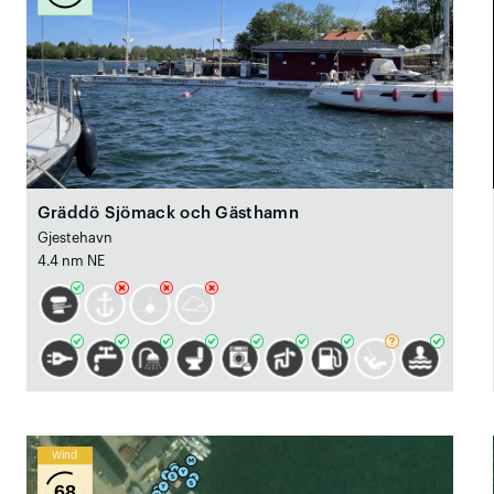
Gräddö Sjömack och Gästhamn
Gjestehavn
4.4 nm NE
Wind
68