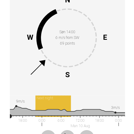
Søn 14:00
W
E
6 m/s from SW
69 points
S
Next night
9m/s
3m/s
18:00
0:00
6:00
12:00
18:00
0:00
Man 10 Aug