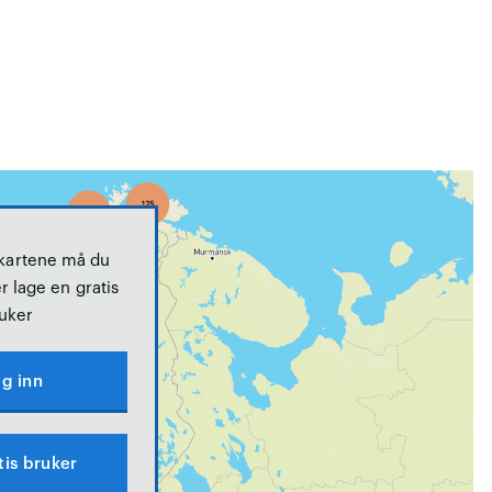
 kartene må du
r lage en gratis
uker
g inn
tis bruker