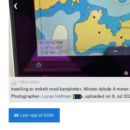
❮
1
liker bildet
Inseiling er enkelt med kartplotter. Minste dybde 4 meter.
Photographer:
Lucas Hofman
, uploaded on 9. Jul 20
📸
Last opp et bilde