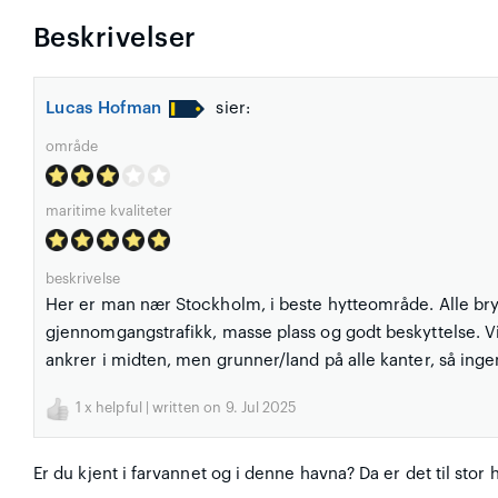
Beskrivelser
Lucas Hofman
sier:
område
maritime kvaliteter
beskrivelse
Her er man nær Stockholm, i beste hytteområde. Alle br
gjennomgangstrafikk, masse plass og godt beskyttelse. 
ankrer i midten, men grunner/land på alle kanter, så inge
1
x helpful | written on 9. Jul 2025
Er du kjent i farvannet og i denne havna? Da er det til stor 