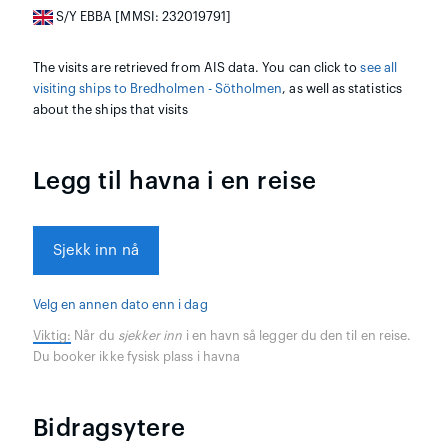
S/Y EBBA [MMSI: 232019791]
The visits are retrieved from AIS data. You can click to
see all
visiting ships to Bredholmen - Sötholmen
, as well as statistics
about the ships that visits
Legg til havna i en reise
Sjekk inn nå
Velg en annen dato enn i dag
Viktig:
Når du
sjekker inn
i en havn så legger du den til en reise.
Du booker ikke fysisk plass i havna
Bidragsytere