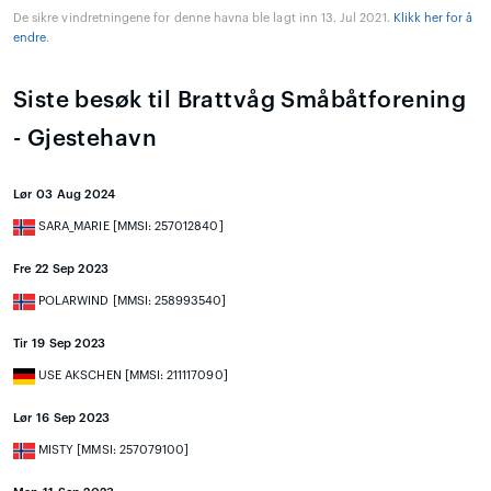
De sikre vindretningene for denne havna ble lagt inn 13. Jul 2021.
Klikk her for å
endre
.
Siste besøk til Brattvåg Småbåtforening
- Gjestehavn
Lør 03 Aug 2024
SARA_MARIE [MMSI: 257012840]
Fre 22 Sep 2023
POLARWIND [MMSI: 258993540]
Tir 19 Sep 2023
USE AKSCHEN [MMSI: 211117090]
Lør 16 Sep 2023
MISTY [MMSI: 257079100]