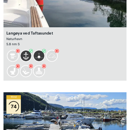
Langøya ved Taftasundet
Naturhavn
5.8 nm S
Wind
74