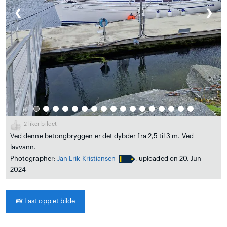
❮
❯
2
liker bildet
Ved denne betongbryggen er det dybder fra 2,5 til 3 m. Ved
lavvann.
Photographer:
Jan Erik Kristiansen
, uploaded on 20. Jun
2024
📸
Last opp et bilde