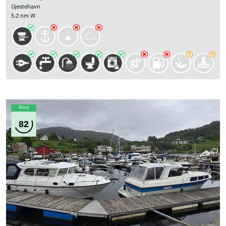
Gjestehavn
5.2 nm W
Wind
82