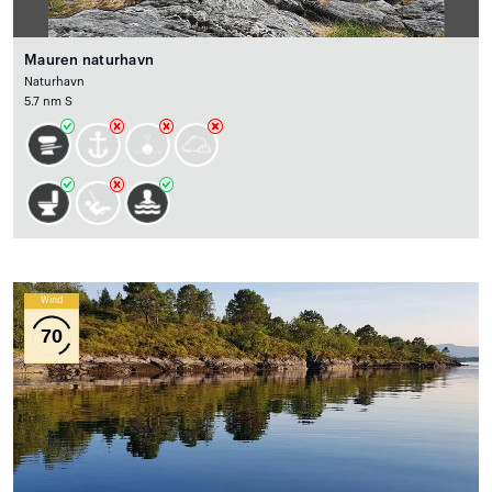
Mauren naturhavn
Naturhavn
5.7 nm S
Wind
70