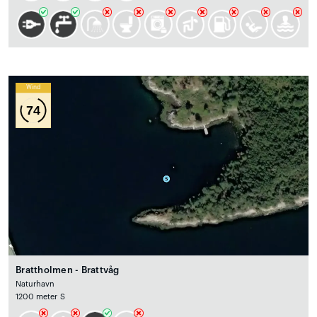
Wind
74
Brattholmen - Brattvåg
Naturhavn
1200 meter S