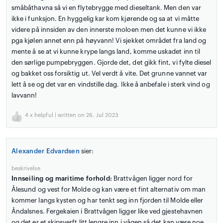
småbåthavna så vi en flytebrygge med dieseltank. Men den var
ikke i funksjon. En hyggelig kar kom kjørende og sa at vi måtte
videre på innsiden av den innerste moloen men det kunne vi ikke
pga kjølen annet enn på høyvann! Vi sjekket området fra land og
mente å se at vi kunne krype langs land, komme uskadet inn til
den sørlige pumpebryggen. Gjorde det, det gikk fint, vi fylte diesel
og bakket oss forsiktig ut. Vel verdt å vite. Det grunne vannet var
lett å se og det var en vindstille dag. Ikke å anbefale i sterk vind og
lavvann!
4
x helpful | written on 26. Jul 2023
Alexander Edvardsen
sier:
beskrivelse
Innseiling og maritime forhold:
Brattvågen ligger nord for
Ålesund og vest for Molde og kan være et fint alternativ om man
kommer langs kysten og har tenkt seg inn fjorden til Molde eller
Åndalsnes. Fergekaien i Brattvågen ligger like ved gjestehavnen
og det er et skipsverft litt lengre inn i vågen så det kan være noe