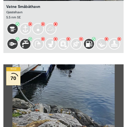
Vatne Småbåthavn
Gjestehavn
5.5 nm SE
Wind
70