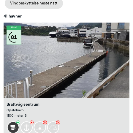
Vindbeskyttelse neste natt
41
havner
Wind
81
Brattvåg sentrum
Gjestehavn
1100 meter S