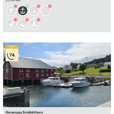
3.3 nm NW
Wind
74
Haramsøy Småbåthavn