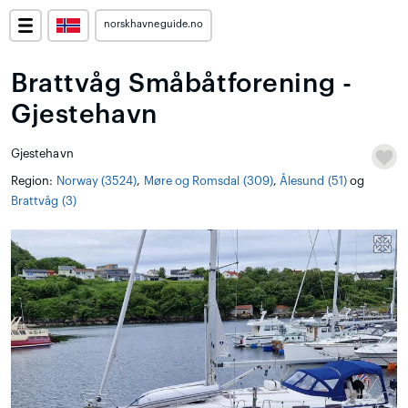
norskhavneguide.no
Brattvåg Småbåtforening -
Gjestehavn
Gjestehavn
Region:
Norway (3524)
,
Møre og Romsdal (309)
,
Ålesund (51)
og
Brattvåg (3)