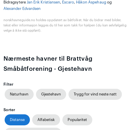
Bidragsytere
Jan Erik Kristiansen
,
Escaro
,
Håkon Aspehaug
og
Alexander Edvardsen
norskhavneguide.no holdes oppdatert av båtfolket. Når du bidrar med bilder,
tekst eller informasjon legges du til her som takk for hjelpen (du kan selvfølgelig
velge å ikke stå oppført).
Nærmeste havner til Brattvåg
Småbåtforening - Gjestehavn
Filter
Naturhavn
Gjestehavn
Trygg for vind neste natt
Sorter
Distanse
Alfabetisk
Popularitet