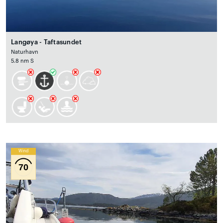
Langøya - Taftasundet
Naturhavn
5.8 nm S
Wind
70