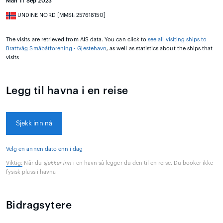
Man 11 Sep 2023
UNDINE NORD [MMSI: 257618150]
The visits are retrieved from AIS data. You can click to
see all visiting ships to
Brattvåg Småbåtforening - Gjestehavn
, as well as statistics about the ships that
visits
Legg til havna i en reise
Sjekk inn nå
Velg en annen dato enn i dag
Viktig:
Når du
sjekker inn
i en havn så legger du den til en reise. Du booker ikke
fysisk plass i havna
Bidragsytere