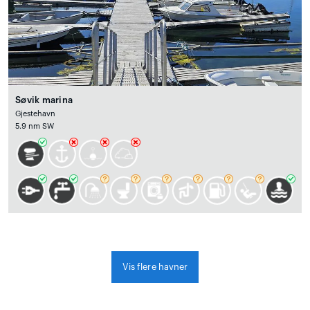
Søvik marina
Gjestehavn
5.9 nm SW
Vis flere havner