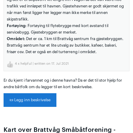
trafikk ved innløpet til havnen. Gjestehavnen er godt skjermet og
når man først ligger her legger man ikke merke til annen
skipstrafikk.
Fortøying:
Fortøying til flytebrygge med kort avstand til
servicebygg. Gjestebryggen er merket.
Området:
Det er ca. 1 km til Brattvåg sentrum fra gjestebryggen.
Brattvåg sentrum har et lite utvalg av butikker, kafeer, bakeri,
frisør osv. Det er også en del turterreng i området.
4
x helpful | written on 17. Jul 2021
Er du kjent i farvannet og i denne havna? Da er det til stor hjelp for
andre båtfolk om du legger til en kort beskrivelse.
📜
Legg inn beskrivelse
Kart over Brattvåg Småbåtforening -