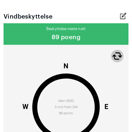
Vindbeskyttelse
Beskyttelse neste natt
89 poeng
N
Man 09:00
W
E
5 m/s from SW
89 points