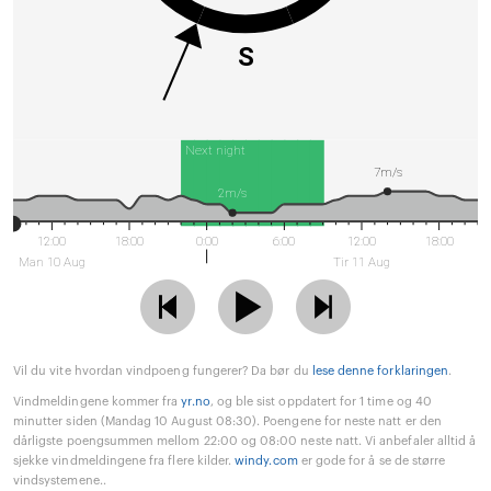
S
Next night
7m/s
2m/s
12:00
18:00
0:00
6:00
12:00
18:00
Man 10 Aug
Tir 11 Aug
Vil du vite hvordan vindpoeng fungerer? Da bør du
lese denne forklaringen
.
Vindmeldingene kommer fra
yr.no
, og ble sist oppdatert for 1 time og 40
minutter siden (Mandag 10 August 08:30). Poengene for neste natt er den
dårligste poengsummen mellom 22:00 og 08:00 neste natt. Vi anbefaler alltid å
sjekke vindmeldingene fra flere kilder.
windy.com
er gode for å se de større
vindsystemene..