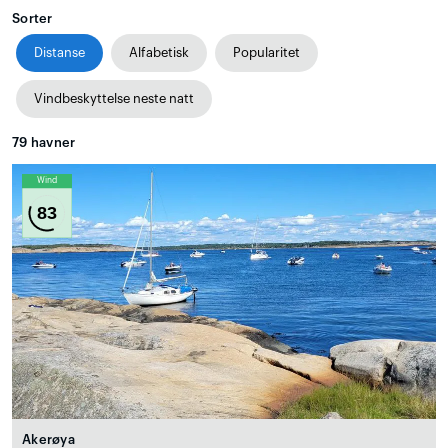
Sorter
Distanse
Alfabetisk
Popularitet
Vindbeskyttelse neste natt
79
havner
Wind
83
Akerøya