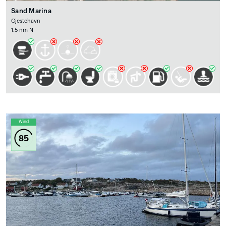
Sand Marina
Gjestehavn
1.5 nm N
Wind
85