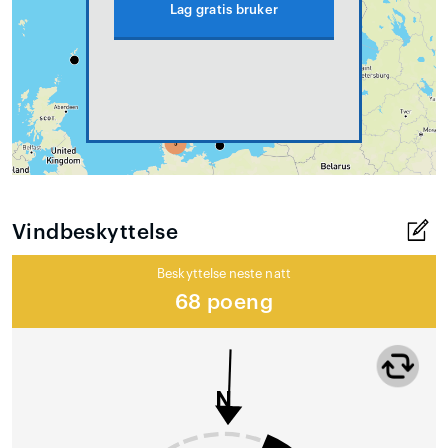
Lag gratis bruker
Vindbeskyttelse
Beskyttelse neste natt
68 poeng
N