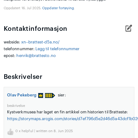
Oppdatert 16. Jul 2025.
Oppdater fortøying
.
Kontaktinformasjon
webside:
xn--brattest-d5a.no/
telefonnummer:
Legg til telefonnummer
epost:
henrik@brattesto.no
Beskrivelser
Olav Pekeberg
sier:
beskrivelse
Kystverkmusea har laget en fin artikkel om historien til Brattestø:
https://storymaps.arcgis.com/stories/d7ef796d5e2d46d5a43dcf1b0
0
x helpful | written on 8. Jun 2025