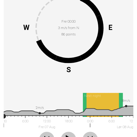
Fre 00:00
W
E
3 m/s from N
86 points
S
Next night
8m/s
2m/s
0:00
6:00
12:00
18:00
0:00
6:00
12:0
Fre 07 Aug
Lør 08 Aug