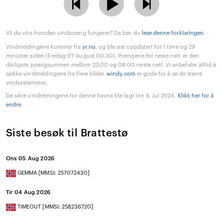
Vil du vite hvordan vindpoeng fungerer? Da bør du
lese denne forklaringen
.
Vindmeldingene kommer fra
yr.no
, og ble sist oppdatert for 1 time og 29
minutter siden (Fredag 07 August 00:30). Poengene for neste natt er den
dårligste poengsummen mellom 22:00 og 08:00 neste natt. Vi anbefaler alltid å
sjekke vindmeldingene fra flere kilder.
windy.com
er gode for å se de større
vindsystemene..
De sikre vindretningene for denne havna ble lagt inn 9. Jul 2024.
Klikk her for å
endre
.
Siste besøk til Brattestø
Ons 05 Aug 2026
GEMMA [MMSI: 257072430]
Tir 04 Aug 2026
TIMEOUT [MMSI: 258236720]