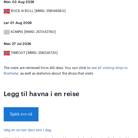
Man 03 Aug 2026
ROCK N ROLL [MMSI: 258146560]
Lør 01 Aug 2026
KOMPIS [MMSI: 257042760]
Man 27 Jul 2026
TIMEOUT [MMSI: 258236720]
The visits are retrieved from AIS data. You can click to
see all visiting ships to
Brattestø
, as well as statistics about the ships that visits
Legg til havna i en reise
Sjekk inn nå
Velg en annen dato enn i dag