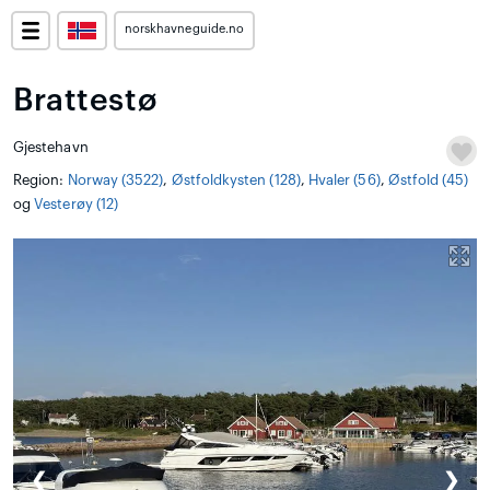
norskhavneguide.no
Brattestø
Gjestehavn
Region:
Norway (3522)
,
Østfoldkysten (128)
,
Hvaler (56)
,
Østfold (45)
og
Vesterøy (12)
❮
❯