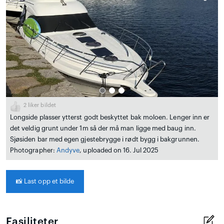
2
liker bildet
Longside plasser ytterst godt beskyttet bak moloen. Lenger inn er
det veldig grunt under 1m så der må man ligge med baug inn.
Sjøsiden bar med egen gjestebrygge i rødt bygg i bakgrunnen.
Photographer:
Andyve
, uploaded on 16. Jul 2025
📸
Last opp et bilde
Fasiliteter