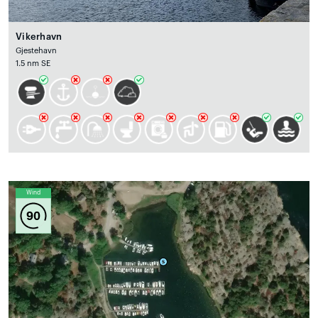
Vikerhavn
Gjestehavn
1.5 nm SE
Wind
90