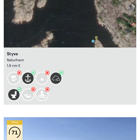
Styve
Naturhavn
1.9 nm E
Wind
71