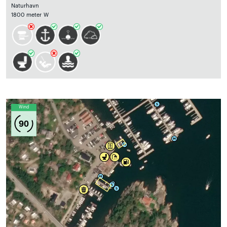
Naturhavn
1800 meter W
Wind
90