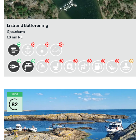
Listrand Båtforening
Gjestehavn
1.6 nm NE
Wind
82