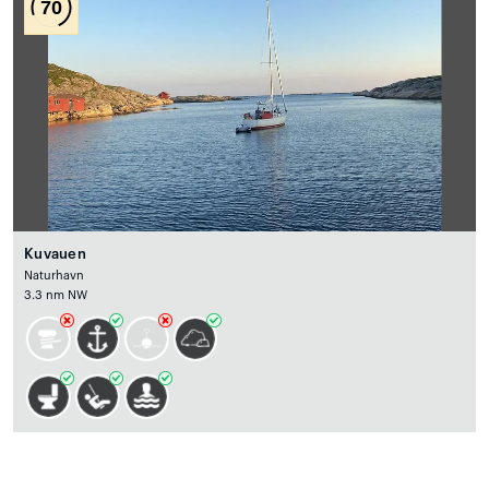
70
Kuvauen
Naturhavn
3.3 nm NW