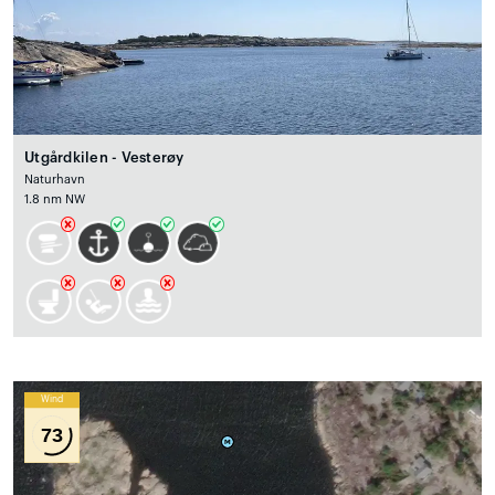
Utgårdkilen - Vesterøy
Naturhavn
1.8 nm NW
Wind
73