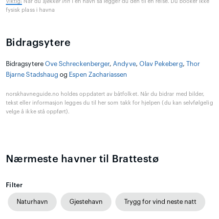
Viktig:
Når du
sjekker inn
i en havn så legger du den til en reise. Du booker ikke
fysisk plass i havna
Bidragsytere
Bidragsytere
Ove Schreckenberger
,
Andyve
,
Olav Pekeberg
,
Thor
Bjarne Stadshaug
og
Espen Zachariassen
norskhavneguide.no holdes oppdatert av båtfolket. Når du bidrar med bilder,
tekst eller informasjon legges du til her som takk for hjelpen (du kan selvfølgelig
velge å ikke stå oppført).
Nærmeste havner til Brattestø
Filter
Naturhavn
Gjestehavn
Trygg for vind neste natt