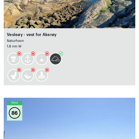
Vesleøy - vest for Akerøy
Naturhavn
1.8 nm W
Wind
86