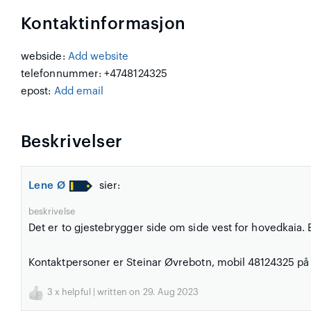
Kontaktinformasjon
webside:
Add website
telefonnummer: +4748124325
epost:
Add email
Beskrivelser
Lene Ø
sier:
beskrivelse
Det er to gjestebrygger side om side vest for hovedkaia.
Kontaktpersoner er Steinar Øvrebotn, mobil 48124325 på 
3
x helpful | written on 29. Aug 2023