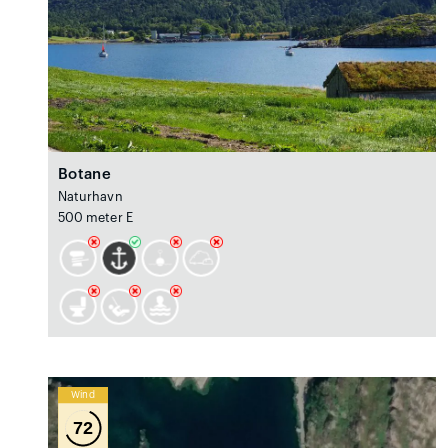
Botane
Naturhavn
500 meter E
Wind
72