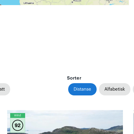
Sorter
att
Distanse
Alfabetisk
Wind
92