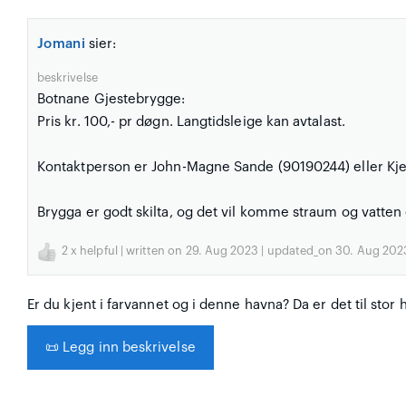
Jomani
sier:
beskrivelse
Botnane Gjestebrygge:
Pris kr. 100,- pr døgn. Langtidsleige kan avtalast.
Kontaktperson er John-Magne Sande (90190244) eller Kje
Brygga er godt skilta, og det vil komme straum og vatten e
2
x helpful | written on 29. Aug 2023 | updated_on 30. Aug 202
Er du kjent i farvannet og i denne havna? Da er det til stor 
📜
Legg inn beskrivelse