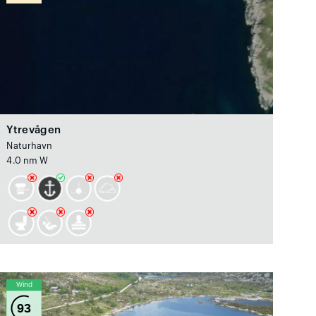
Ytrevågen
Naturhavn
4.0 nm W
Wind
93