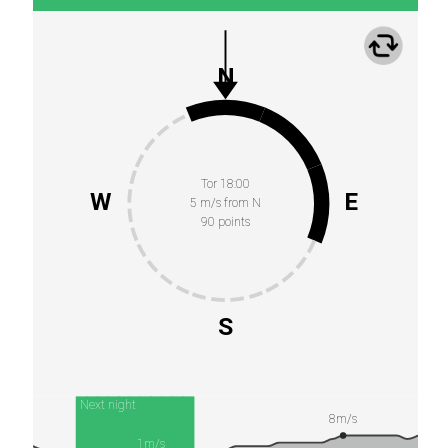
N
Tor 18:00
W
E
5 m/s from N
90 points
S
Next night
8m/s
1m/s