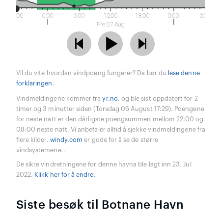
18:00
0:00
6:00
12:00
18:00
0:00
6:00
Fre 07 Aug
Vil du vite hvordan vindpoeng fungerer? Da bør du
lese denne
forklaringen
.
Vindmeldingene kommer fra
yr.no
, og ble sist oppdatert for 2
timer og 3 minutter siden (Torsdag 06 August 17:29). Poengene
for neste natt er den dårligste poengsummen mellom 22:00 og
08:00 neste natt. Vi anbefaler alltid å sjekke vindmeldingene fra
flere kilder.
windy.com
er gode for å se de større
vindsystemene..
De sikre vindretningene for denne havna ble lagt inn 23. Jul
2022.
Klikk her for å endre
.
Siste besøk til Botnane Havn