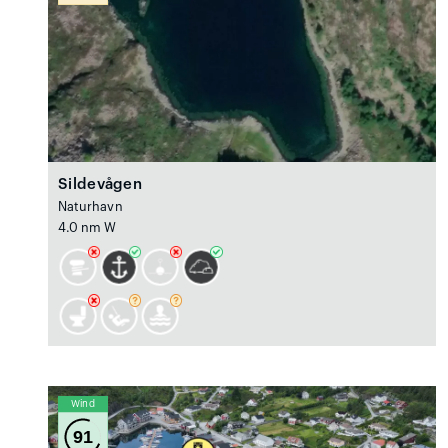
Sildevågen
Naturhavn
4.0 nm W
Wind
91