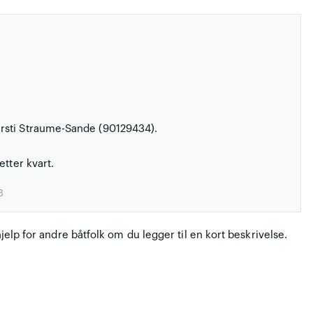
rsti Straume-Sande (90129434).
tter kvart.
3
hjelp for andre båtfolk om du legger til en kort beskrivelse.