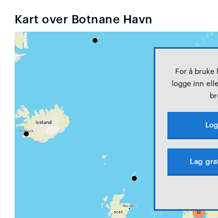
Kart over Botnane Havn
For å bruke
logge inn elle
br
Log
Lag gra