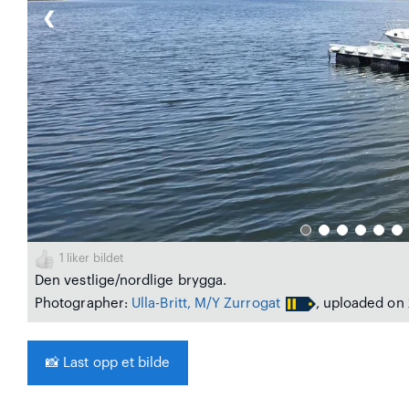
❮
1
liker bildet
Den vestlige/nordlige brygga.
Photographer:
Ulla-Britt, M/Y Zurrogat
, uploaded on 
📸
Last opp et bilde