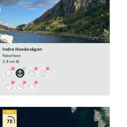
Indre Hovdevågen
Naturhavn
3.8 nm W
Wind
72