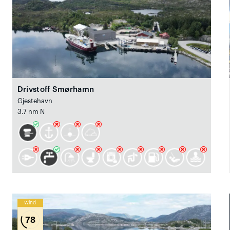
Drivstoff Smørhamn
Gjestehavn
3.7 nm N
Wind
78