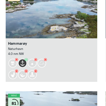
Hammarøy
Naturhavn
4.0 nm NW
Wind
81