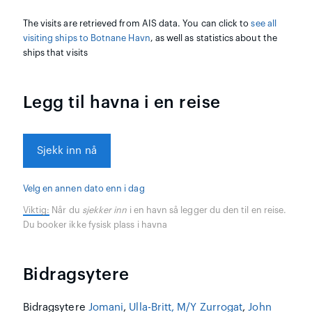
The visits are retrieved from AIS data. You can click to
see all
visiting ships to Botnane Havn
, as well as statistics about the
ships that visits
Legg til havna i en reise
Sjekk inn nå
Velg en annen dato enn i dag
Viktig:
Når du
sjekker inn
i en havn så legger du den til en reise.
Du booker ikke fysisk plass i havna
Bidragsytere
Bidragsytere
Jomani
,
Ulla-Britt, M/Y Zurrogat
,
John