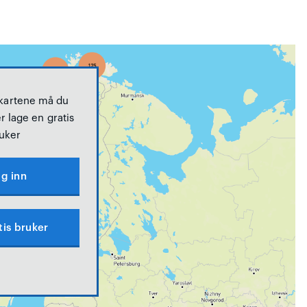
 kartene må du
r lage en gratis
uker
g inn
tis bruker