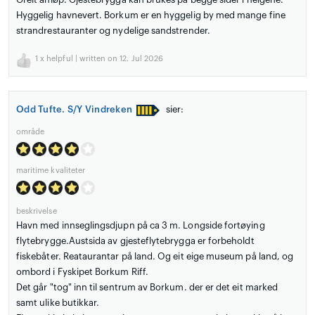
Hyggelig havnevert. Borkum er en hyggelig by med mange fine
strandrestauranter og nydelige sandstrender.
1
x helpful | written on 12. Jul 2026
Odd Tufte. S/Y Vindreken
sier:
område
maritime kvaliteter
beskrivelse
Havn med innseglingsdjupn på ca 3 m. Longside fortøying
flytebrygge.Austsida av gjesteflytebrygga er forbeholdt
fiskebåter. Reataurantar på land. Og eit eige museum på land, og
ombord i Fyskipet Borkum Riff.
Det går "tog" inn til sentrum av Borkum. der er det eit marked
samt ulike butikkar.