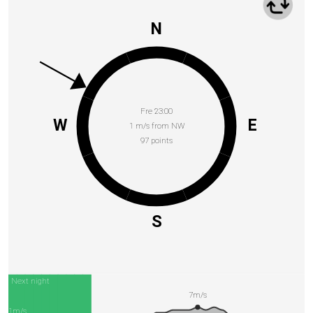
N
Fre 23:00
W
E
1 m/s from NW
97 points
S
Next night
7m/s
1m/s