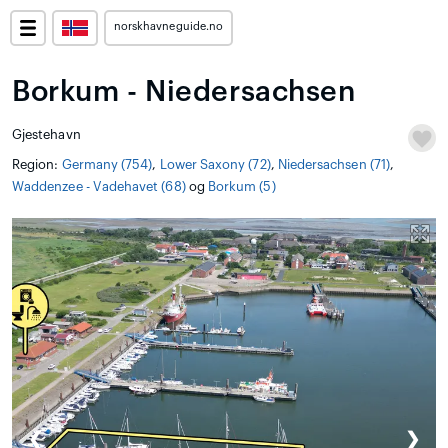
norskhavneguide.no
Borkum - Niedersachsen
Gjestehavn
Region:
Germany (754)
,
Lower Saxony (72)
,
Niedersachsen (71)
,
Waddenzee - Vadehavet (68)
og
Borkum (5)
❮
❯