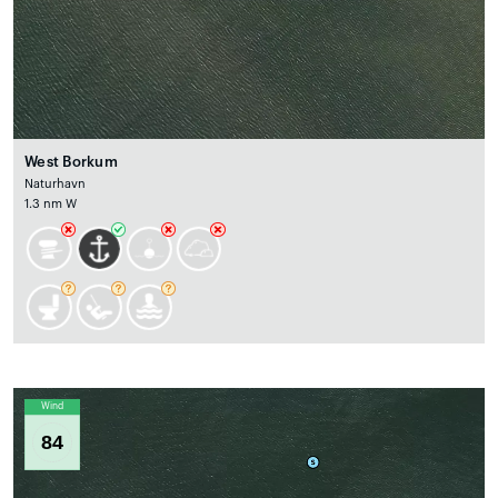
West Borkum
Naturhavn
1.3 nm W
Wind
84