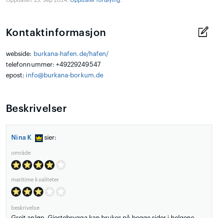
Oppdatert 25. Sep 2024.
Oppdater fortøying
.
Kontaktinformasjon
webside:
burkana-hafen.de/hafen/
telefonnummer: +49229249547
epost:
info@burkana-borkum.de
Beskrivelser
Nina K
sier:
område
maritime kvaliteter
beskrivelse
Greit anløp. Gjestebrygga kan brukes på begge sider i helgene.