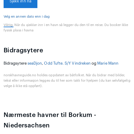
Sjekk inn nå
Velg en annen dato enn i dag
Viktig:
Når du
sjekker inn
i en havn så legger du den til en reise. Du booker ikke
fysisk plass i havna
Bidragsytere
Bidragsytere
seaDjon
,
Odd Tufte. S/Y Vindreken
og
Marie Mann
norskhavneguide.no holdes oppdatert av båtfolket. Når du bidrar med bilder,
tekst eller informasjon legges du til her som takk for hjelpen (du kan selvfølgelig
velge å ikke stå oppført).
Nærmeste havner til Borkum -
Niedersachsen