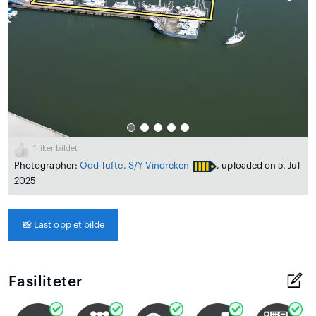
1
liker bildet
Photographer:
Odd Tufte. S/Y Vindreken
, uploaded on 5. Jul
2025
📸
Last opp et bilde
Fasiliteter