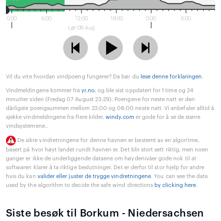
0:00
6:00
12:00
18:00
0:00
6:00
Lør 08 Aug
Vil du vite hvordan vindpoeng fungerer? Da bør du
lese denne forklaringen
.
Vindmeldingene kommer fra
yr.no
, og ble sist oppdatert for 1 time og 24
minutter siden (Fredag 07 August 23:29). Poengene for neste natt er den
dårligste poengsummen mellom 22:00 og 08:00 neste natt. Vi anbefaler alltid å
sjekke vindmeldingene fra flere kilder.
windy.com
er gode for å se de større
vindsystemene..
De sikre vindretningene for denne havnen er bestemt av en algoritme,
basert på hvor høyt landet rundt havnen er. Det blir stort sett riktig, men noen
ganger er ikke de underliggende dataene om høydenivåer gode nok til at
softwaren klarer å ta riktige beslutninger. Det er derfor til stor hjelp for andre
hvis du kan
valider eller juster de trygge vindretningene
. You can see the data
used by the algorithm to decide the safe wind directions
by clicking here
.
Siste besøk til Borkum - Niedersachsen