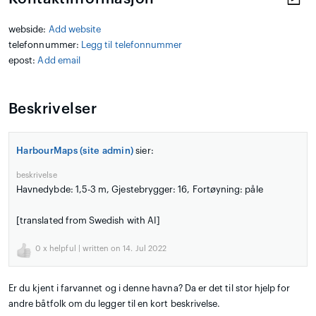
webside:
Add website
telefonnummer:
Legg til telefonnummer
epost:
Add email
Beskrivelser
HarbourMaps (site admin)
sier:
beskrivelse
Havnedybde: 1,5-3 m, Gjestebrygger: 16, Fortøyning: påle
[translated from Swedish with AI]
0
x helpful | written on 14. Jul 2022
Er du kjent i farvannet og i denne havna? Da er det til stor hjelp for
andre båtfolk om du legger til en kort beskrivelse.