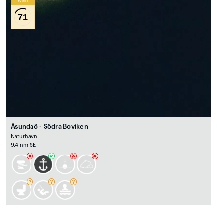
Wind
71
Åsundaö - Södra Boviken
Naturhavn
9.4 nm SE