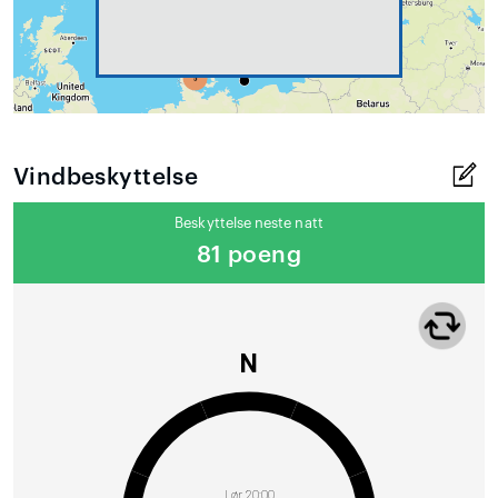
Vindbeskyttelse
Beskyttelse neste natt
81 poeng
N
Lør 20:00