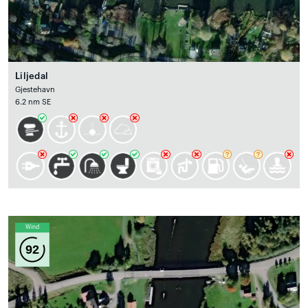
Liljedal
Gjestehavn
6.2 nm SE
Wind
92