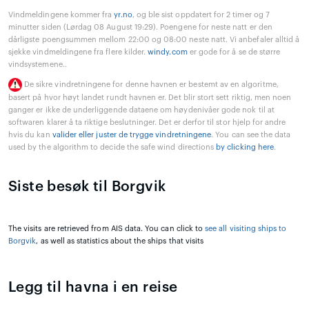
Vindmeldingene kommer fra
yr.no
, og ble sist oppdatert for 2 timer og 7
minutter siden (Lørdag 08 August 19:29). Poengene for neste natt er den
dårligste poengsummen mellom 22:00 og 08:00 neste natt. Vi anbefaler alltid å
sjekke vindmeldingene fra flere kilder.
windy.com
er gode for å se de større
vindsystemene..
De sikre vindretningene for denne havnen er bestemt av en algoritme,
basert på hvor høyt landet rundt havnen er. Det blir stort sett riktig, men noen
ganger er ikke de underliggende dataene om høydenivåer gode nok til at
softwaren klarer å ta riktige beslutninger. Det er derfor til stor hjelp for andre
hvis du kan
valider eller juster de trygge vindretningene
. You can see the data
used by the algorithm to decide the safe wind directions
by clicking here
.
Siste besøk til Borgvik
The visits are retrieved from AIS data. You can click to
see all visiting ships to
Borgvik
, as well as statistics about the ships that visits
Legg til havna i en reise