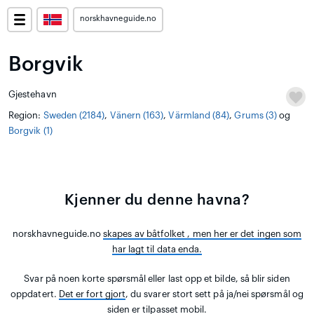
norskhavneguide.no
Borgvik
Gjestehavn
Region:
Sweden (2184)
,
Vänern (163)
,
Värmland (84)
,
Grums (3)
og
Borgvik (1)
Kjenner du denne havna?
norskhavneguide.no
skapes av båtfolket
, men her er det ingen som
har lagt til data enda.
Svar på noen korte spørsmål eller last opp et bilde, så blir siden
oppdatert.
Det er fort gjort
, du svarer stort sett på ja/nei spørsmål og
siden er tilpasset mobil.