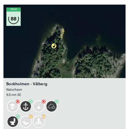
Wind
88
Bockholmen - Vålberg
Naturhavn
9.5 nm SE