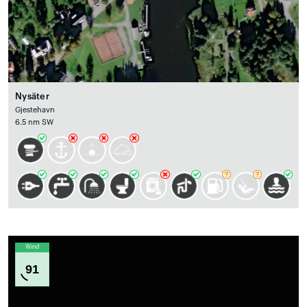
Nysäter
Gjestehavn
6.5 nm SW
Wind
91