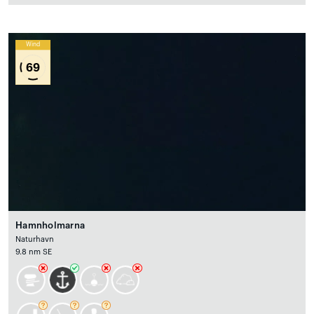
Wind
69
Hamnholmarna
Naturhavn
9.8 nm SE