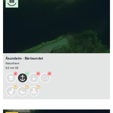
88
Åsundaön - Bärösundet
Naturhavn
9.2 nm SE