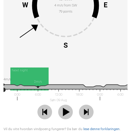
W
E
4 m/s from SW
79 points
S
Next night
4m/s
2m/s
0:00
6:00
12:00
18:00
0:00
6:00
Søn 09 Aug
Vil du vite hvordan vindpoeng fungerer? Da bør du
lese denne forklaringen
.