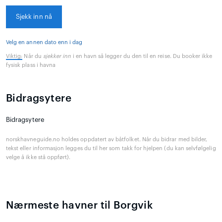
Sjekk inn nå
Velg en annen dato enn i dag
Viktig:
Når du
sjekker inn
i en havn så legger du den til en reise. Du booker ikke
fysisk plass i havna
Bidragsytere
Bidragsytere
norskhavneguide.no holdes oppdatert av båtfolket. Når du bidrar med bilder,
tekst eller informasjon legges du til her som takk for hjelpen (du kan selvfølgelig
velge å ikke stå oppført).
Nærmeste havner til Borgvik