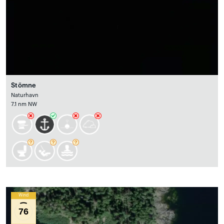
Stömne
Naturhavn
7.1 nm NW
Wind
76