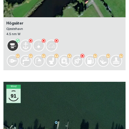
Högsäter
Gjestehavn
4.5 nm W
Wind
91