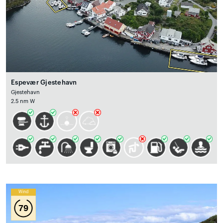
Espevær Gjestehavn
Gjestehavn
2.5 nm W
Wind
79