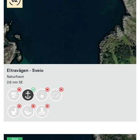
Eltravågen - Sveio
Naturhavn
2.6 nm SE
Wind