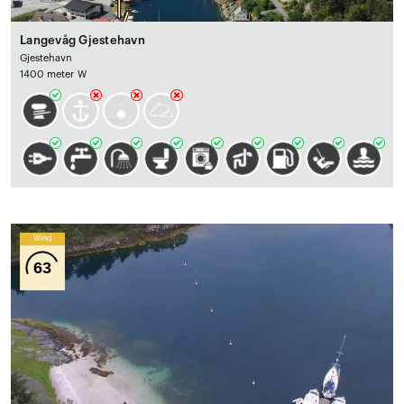
Langevåg Gjestehavn
Gjestehavn
1400 meter W
Wind
63