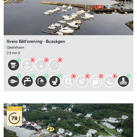
Sveio Båtforening - Buavågen
Gjestehavn
2.5 nm E
Wind
79