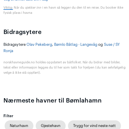
Viktig:
Når du
sjekker inn
i en havn så legger du den til en reise. Du booker ikke
fysisk plass i havna
Bidragsytere
Bidragsytere
Olav Pekeberg
,
Bømlo Båtlag - Langevåg
og
Suse / SY
Ronja
norskhavneguide.no holdes oppdatert av båtfolket. Når du bidrar med bilder,
tekst eller informasjon legges du til her som takk for hjelpen (du kan selvfølgelig
velge å ikke stå oppført).
Nærmeste havner til Bømlahamn
Filter
Naturhavn
Gjestehavn
Trygg for vind neste natt