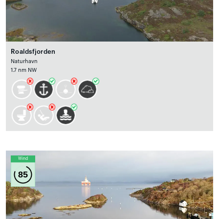
Roaldsfjorden
Naturhavn
1.7 nm NW
Wind
85