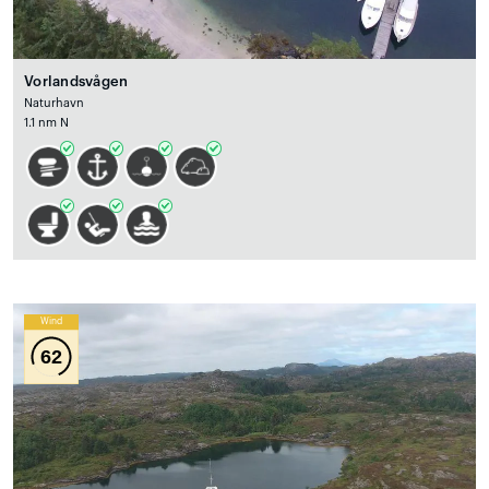
Vorlandsvågen
Naturhavn
1.1 nm N
Wind
62