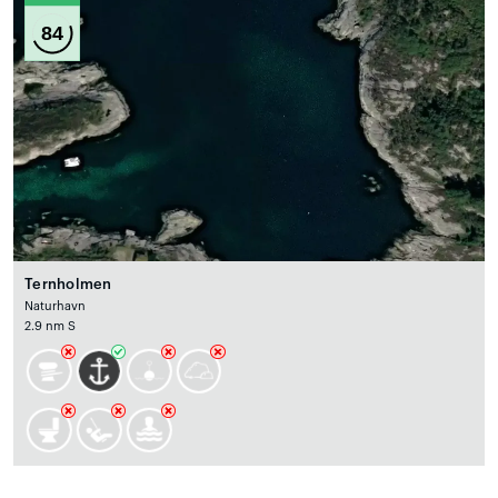
84
Ternholmen
Naturhavn
2.9 nm S