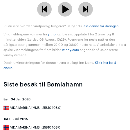
Vil du vite hvordan vindpoeng fungerer? Da bør du
lese denne forklaringen
.
Vindmeldingene kommer fra
yr.no
, og ble sist oppdatert for 2 timer og 11
minutter siden (Lørdag 08 August 10:29). Poengene for neste natt er den
dårligste poengsummen mellom 22:00 og 08:00 neste natt. Vi anbefaler alltid å
sjekke vindmeldingene fra flere kilder.
windy.com
er gode for å se de større
vindsystemene..
De sikre vindretningene for denne havna ble lagt inn None.
Klikk her for å
endre
.
Siste besøk til Bømlahamn
Søn 04 Jan 2026
VIDA MARINA [MMSI: 258104080]
Tor 03 Jul 2025
VIDA MARINA [MMSI: 258104080]