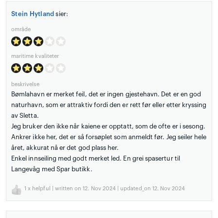
Stein Hytland
sier:
område
maritime kvaliteter
beskrivelse
Bømlahavn er merket feil, det er ingen gjestehavn. Det er en god
naturhavn, som er attraktiv fordi den er rett før eller etter kryssing
av Sletta.
Jeg bruker den ikke når kaiene er opptatt, som de ofte er i sesong.
Ankrer ikke her, det er så forsøplet som anmeldt før. Jeg seiler hele
året, akkurat nå er det god plass her.
Enkel innseiling med godt merket led. En grei spasertur til
Langevåg med Spar butikk.
1
x helpful | written on 12. Nov 2024 | updated_on 12. Nov 2024