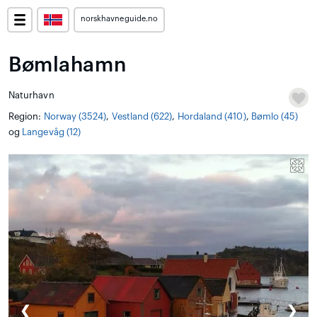
norskhavneguide.no
Bømlahamn
Naturhavn
Region:
Norway (3524)
,
Vestland (622)
,
Hordaland (410)
,
Bømlo (45)
og
Langevåg (12)
❮
❯