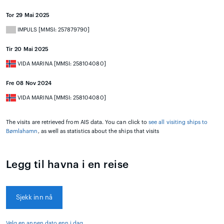
Tor 29 Mai 2025
IMPULS [MMSI: 257879790]
Tir 20 Mai 2025
VIDA MARINA [MMSI: 258104080]
Fre 08 Nov 2024
VIDA MARINA [MMSI: 258104080]
The visits are retrieved from AIS data. You can click to
see all visiting ships to
Bømlahamn
, as well as statistics about the ships that visits
Legg til havna i en reise
Sjekk inn nå
Velg en annen dato enn i dag