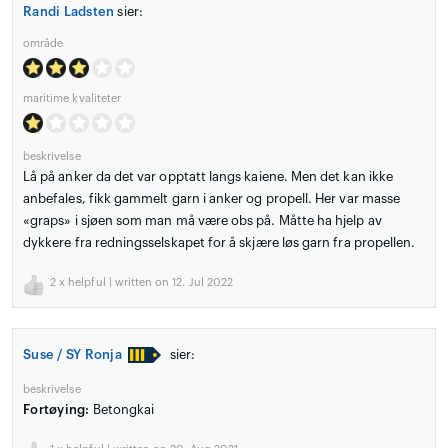
Randi Ladsten
sier:
område
maritime kvaliteter
beskrivelse
Lå på anker da det var opptatt langs kaiene. Men det kan ikke
anbefales, fikk gammelt garn i anker og propell. Her var masse
«graps» i sjøen som man må være obs på. Måtte ha hjelp av
dykkere fra redningsselskapet for å skjære løs garn fra propellen.
2
x helpful | written on 12. Jul 2022
Suse / SY Ronja
sier:
beskrivelse
Fortøying:
Betongkai