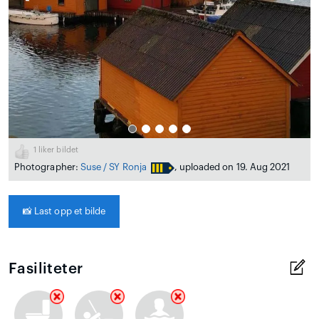
1
liker bildet
Photographer:
Suse / SY Ronja
, uploaded on 19. Aug 2021
📸
Last opp et bilde
Fasiliteter