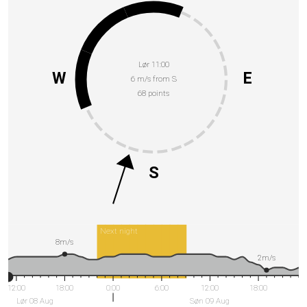
Lør 11:00
W
E
6 m/s from S
68 points
S
Next night
8m/s
2m/s
12:00
18:00
0:00
6:00
12:00
18:00
Lør 08 Aug
Søn 09 Aug