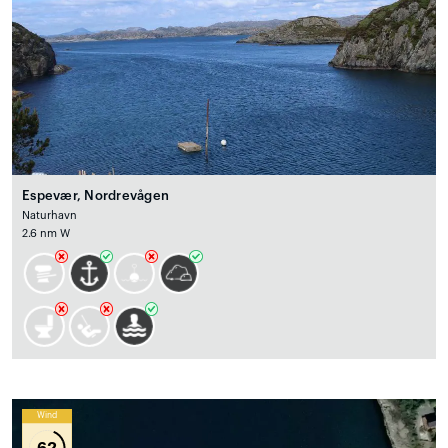
Espevær, Nordrevågen
Naturhavn
2.6 nm W
Wind
62