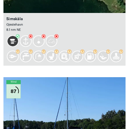
Simskäla
Gjestehavn
8.1 nm NE
Wind
87