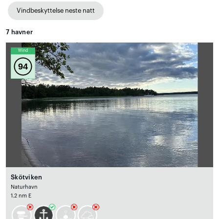
Vindbeskyttelse neste natt
7
havner
Wind
94
Skötviken
Naturhavn
1.2 nm E