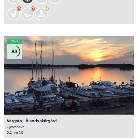
Wind
83
Vargata - Ålands skärgård
Gjestehavn
3.2 nm NE