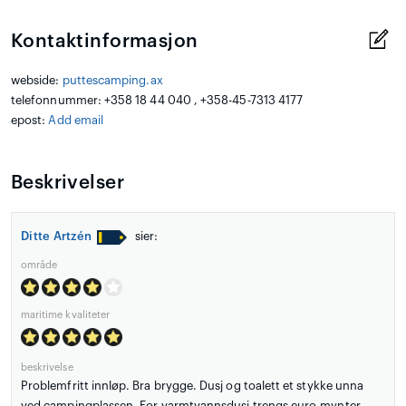
Kontaktinformasjon
webside:
puttescamping.ax
telefonnummer: +358 18 44 040 , +358-45-7313 4177
epost:
Add email
Beskrivelser
Ditte Artzén
sier:
område
maritime kvaliteter
beskrivelse
Problemfritt innløp. Bra brygge. Dusj og toalett et stykke unna
ved campingplassen. For varmtvannsdusj trengs euro-mynter.