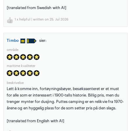
[translated from Swedish with AI]
1
x helpful | written on 25. Jul 2026
Timbo
sier:
område
maritime kvaliteter
beskrivelse
Lett å komme inn, fortøyningsbøyer, besøkssenteret er et must
for alle som er interessert i 1900-talls historie. Billig pris, men du
trenger mynter for dusjing. Puttes camping er en relikvie fra 1970-
årene og en hyggelig plass for de som setter pris på den slags.
[translated from English with AI]