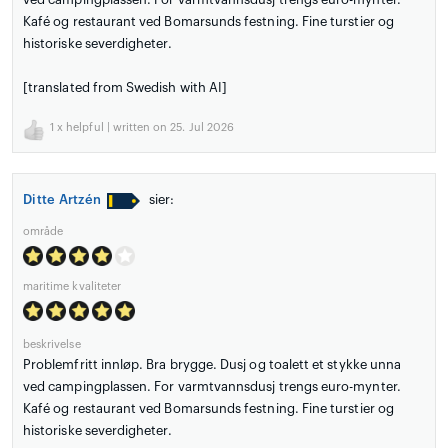
Kafé og restaurant ved Bomarsunds festning. Fine turstier og
historiske severdigheter.
[translated from Swedish with AI]
1
x helpful | written on 25. Jul 2026
Ditte Artzén
sier:
område
maritime kvaliteter
beskrivelse
Problemfritt innløp. Bra brygge. Dusj og toalett et stykke unna
ved campingplassen. For varmtvannsdusj trengs euro-mynter.
Kafé og restaurant ved Bomarsunds festning. Fine turstier og
historiske severdigheter.