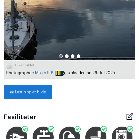
1
liker bildet
Photographer:
Mikko R-P
, uploaded on 26. Jul 2025
📸
Last opp et bilde
Fasiliteter