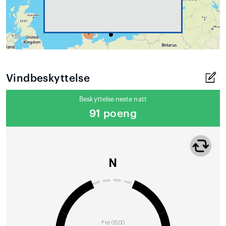
Vindbeskyttelse
Beskyttelse neste natt
91 poeng
N
Fre 05:00