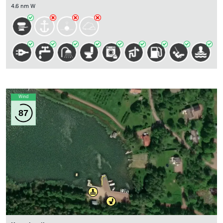
4.6 nm W
Wind
87