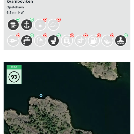
Kvarnboviken
Gjestehavn
6.5 nm NW
Wind
93