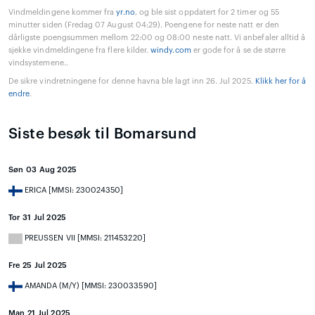
Vindmeldingene kommer fra
yr.no
, og ble sist oppdatert for 2 timer og 55
minutter siden (Fredag 07 August 04:29). Poengene for neste natt er den
dårligste poengsummen mellom 22:00 og 08:00 neste natt. Vi anbefaler alltid å
sjekke vindmeldingene fra flere kilder.
windy.com
er gode for å se de større
vindsystemene..
De sikre vindretningene for denne havna ble lagt inn 26. Jul 2025.
Klikk her for å
endre
.
Siste besøk til Bomarsund
Søn 03 Aug 2025
ERICA [MMSI: 230024350]
Tor 31 Jul 2025
PREUSSEN VII [MMSI: 211453220]
Fre 25 Jul 2025
AMANDA (M/Y) [MMSI: 230033590]
Man 21 Jul 2025