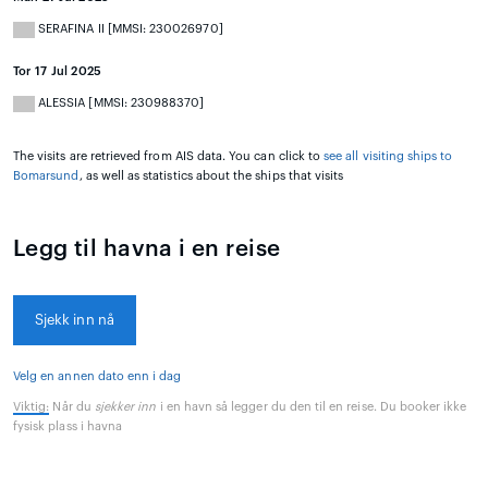
SERAFINA II [MMSI: 230026970]
Tor 17 Jul 2025
ALESSIA [MMSI: 230988370]
The visits are retrieved from AIS data. You can click to
see all visiting ships to
Bomarsund
, as well as statistics about the ships that visits
Legg til havna i en reise
Sjekk inn nå
Velg en annen dato enn i dag
Viktig:
Når du
sjekker inn
i en havn så legger du den til en reise. Du booker ikke
fysisk plass i havna