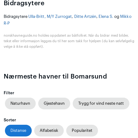
Bidragsytere
Bidragsytere
Ulla-Britt, M/Y Zurrogat
,
Ditte Artzén
,
Elena S.
og
Mikko
R-P
norskhavneguide.no holdes oppdatert av båtfolket. Når du bidrar med bilder,
tekst eller informasjon legges du til her som takk for hjelpen (du kan selvfølgelig
velge å ikke stå oppført).
Nærmeste havner til Bomarsund
Filter
Naturhavn
Gjestehavn
Trygg for vind neste natt
Sorter
Distanse
Alfabetisk
Popularitet