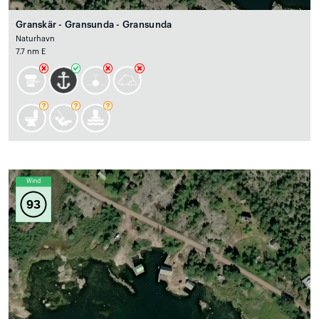
Granskär - Gransunda - Gransunda
Naturhavn
7.7 nm E
Wind
93