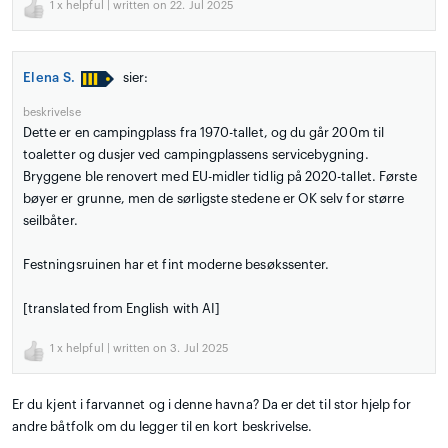
1
x helpful | written on 22. Jul 2025
Elena S.
sier:
beskrivelse
Dette er en campingplass fra 1970-tallet, og du går 200m til
toaletter og dusjer ved campingplassens servicebygning.
Bryggene ble renovert med EU-midler tidlig på 2020-tallet. Første
bøyer er grunne, men de sørligste stedene er OK selv for større
seilbåter.
Festningsruinen har et fint moderne besøkssenter.
[translated from English with AI]
1
x helpful | written on 3. Jul 2025
Er du kjent i farvannet og i denne havna? Da er det til stor hjelp for
andre båtfolk om du legger til en kort beskrivelse.