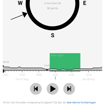
W
E
5 m/s from W
90 points
S
Next night
5m/s
1m/s
6:00
12:00
18:00
0:00
6:00
12:00
Fre 07 Aug
Lør 08 Aug
Vil du vite hvordan vindpoeng fungerer? Da bør du
lese denne forklaringen
.