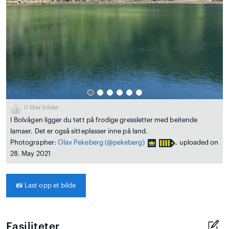
0
liker bildet
I Bolvågen ligger du tett på frodige gressletter med beitende
lamaer. Det er også sitteplasser inne på land.
Photographer:
Olav Pekeberg
(@pekeberg)
, uploaded on
28. May 2021
📸
Last opp et bilde
Fasiliteter