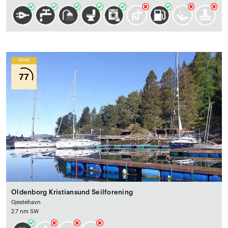
Wind
77
Oldenborg Kristiansund Seilforening
Gjestehavn
2.7 nm SW