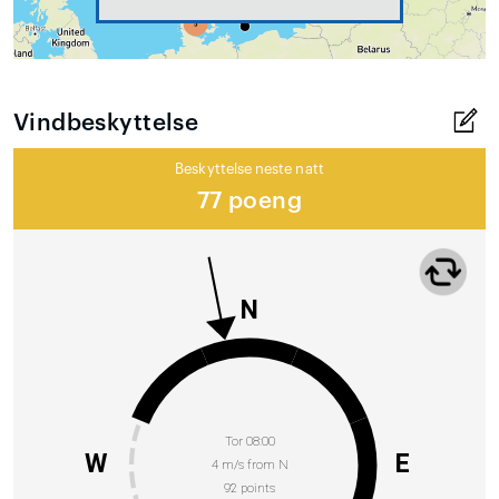
Vindbeskyttelse
Beskyttelse neste natt
77 poeng
N
Tor 08:00
W
E
4 m/s from N
92 points