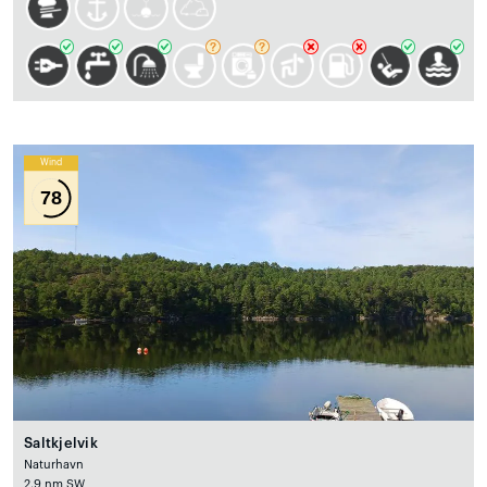
Wind
78
Saltkjelvik
Naturhavn
2.9 nm SW