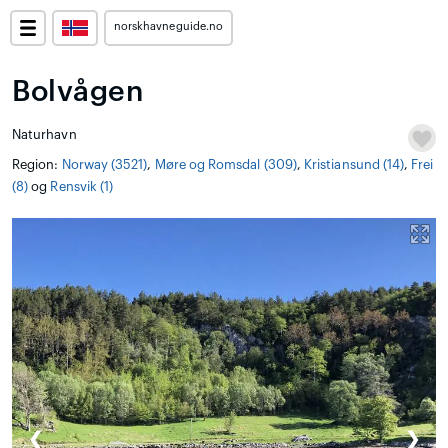
norskhavneguide.no
Bolvågen
Naturhavn
Region:
Norway (3521)
,
Møre og Romsdal (309)
,
Kristiansund (14)
,
Frei
(8)
og
Rensvik (1)
❮
❯