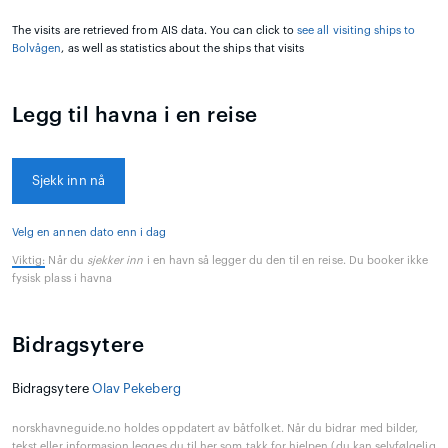
The visits are retrieved from AIS data. You can click to
see all visiting ships to
Bolvågen
, as well as statistics about the ships that visits
Legg til havna i en reise
Sjekk inn nå
Velg en annen dato enn i dag
Viktig:
Når du
sjekker inn
i en havn så legger du den til en reise. Du booker ikke
fysisk plass i havna
Bidragsytere
Bidragsytere
Olav Pekeberg
norskhavneguide.no holdes oppdatert av båtfolket. Når du bidrar med bilder,
tekst eller informasjon legges du til her som takk for hjelpen (du kan selvfølgelig