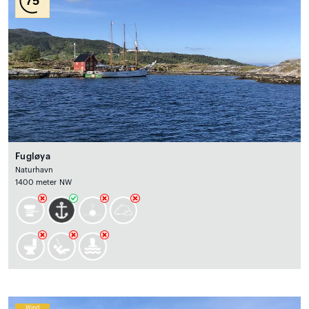
75
Fugløya
Naturhavn
1400 meter NW
Wind