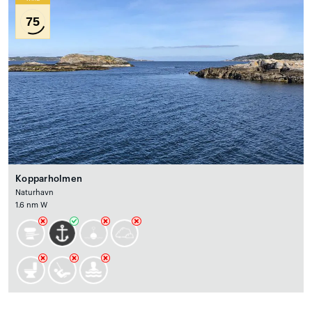
75
Kopparholmen
Naturhavn
1.6 nm W