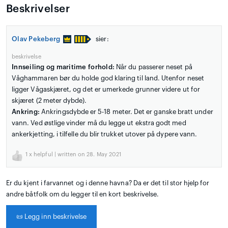
Beskrivelser
Olav Pekeberg
sier:
beskrivelse
Innseiling og maritime forhold:
Når du passerer neset på
Våghammaren bør du holde god klaring til land. Utenfor neset
ligger Vågaskjæret, og det er umerkede grunner videre ut for
skjæret (2 meter dybde).
Ankring:
Ankringsdybde er 5-18 meter. Det er ganske bratt under
vann. Ved østlige vinder må du legge ut ekstra godt med
ankerkjetting, i tilfelle du blir trukket utover på dypere vann.
1
x helpful | written on 28. May 2021
Er du kjent i farvannet og i denne havna? Da er det til stor hjelp for
andre båtfolk om du legger til en kort beskrivelse.
📜
Legg inn beskrivelse