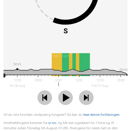
S
Next night
5m/s
0m/s
12:00
18:00
0:00
6:00
12:00
18:00
Tor 06 Aug
Fre 07 Aug
Vil du vite hvordan vindpoeng fungerer? Da bør du
lese denne forklaringen
.
Vindmeldingene kommer fra
yr.no
, og ble sist oppdatert for 1 time og 31
minutter siden (Torsdag 06 August 07:29). Poengene for neste natt er den