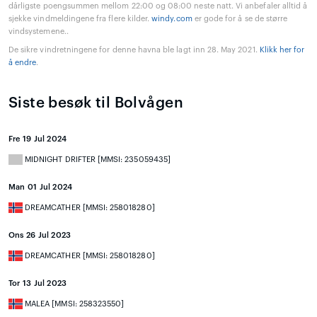
dårligste poengsummen mellom 22:00 og 08:00 neste natt. Vi anbefaler alltid å
sjekke vindmeldingene fra flere kilder.
windy.com
er gode for å se de større
vindsystemene..
De sikre vindretningene for denne havna ble lagt inn 28. May 2021.
Klikk her for
å endre
.
Siste besøk til Bolvågen
Fre 19 Jul 2024
MIDNIGHT DRIFTER [MMSI: 235059435]
Man 01 Jul 2024
DREAMCATHER [MMSI: 258018280]
Ons 26 Jul 2023
DREAMCATHER [MMSI: 258018280]
Tor 13 Jul 2023
MALEA [MMSI: 258323550]