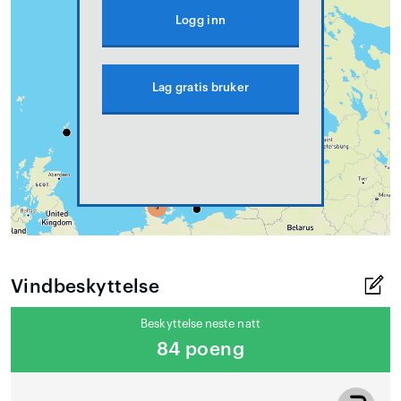
Logg inn
Lag gratis bruker
Vindbeskyttelse
Beskyttelse neste natt
84 poeng