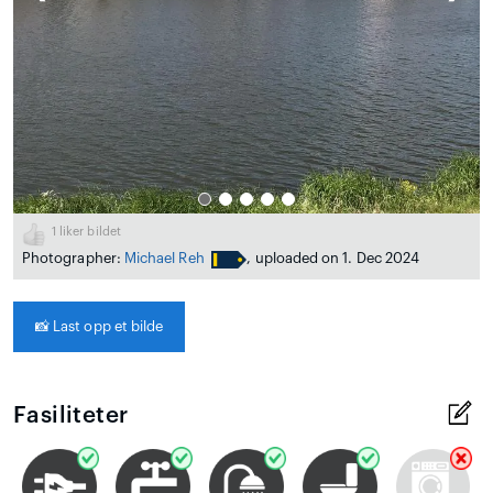
1
liker bildet
Photographer:
Michael Reh
, uploaded on 1. Dec 2024
📸
Last opp et bilde
Fasiliteter