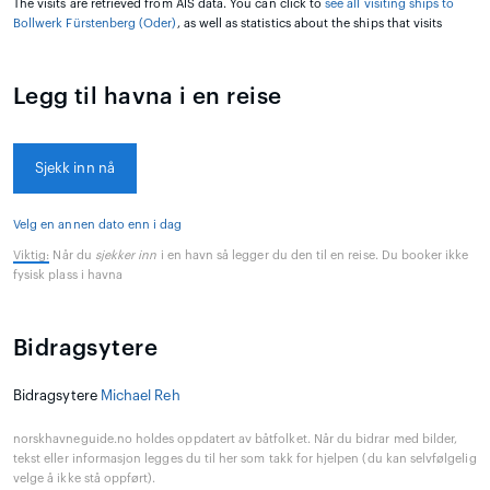
The visits are retrieved from AIS data. You can click to
see all visiting ships to
Bollwerk Fürstenberg (Oder)
, as well as statistics about the ships that visits
Legg til havna i en reise
Sjekk inn nå
Velg en annen dato enn i dag
Viktig:
Når du
sjekker inn
i en havn så legger du den til en reise. Du booker ikke
fysisk plass i havna
Bidragsytere
Bidragsytere
Michael Reh
norskhavneguide.no holdes oppdatert av båtfolket. Når du bidrar med bilder,
tekst eller informasjon legges du til her som takk for hjelpen (du kan selvfølgelig
velge å ikke stå oppført).