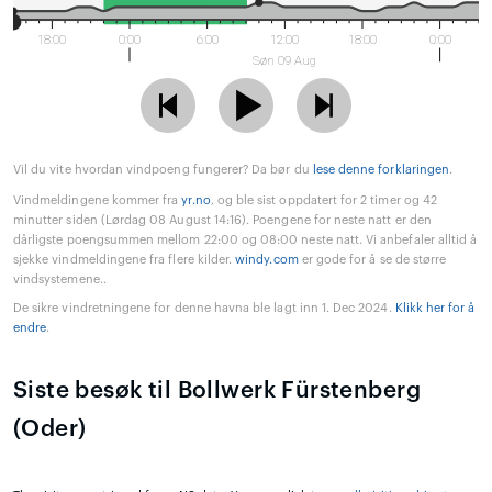
18:00
0:00
6:00
12:00
18:00
0:00
Søn 09 Aug
Vil du vite hvordan vindpoeng fungerer? Da bør du
lese denne forklaringen
.
Vindmeldingene kommer fra
yr.no
, og ble sist oppdatert for 2 timer og 42
minutter siden (Lørdag 08 August 14:16). Poengene for neste natt er den
dårligste poengsummen mellom 22:00 og 08:00 neste natt. Vi anbefaler alltid å
sjekke vindmeldingene fra flere kilder.
windy.com
er gode for å se de større
vindsystemene..
De sikre vindretningene for denne havna ble lagt inn 1. Dec 2024.
Klikk her for å
endre
.
Siste besøk til Bollwerk Fürstenberg
(Oder)