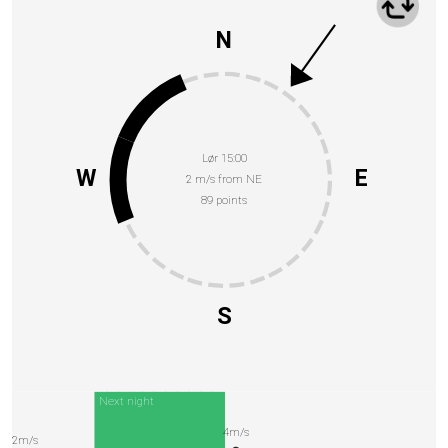
N
Lør 15:00
W
E
2 m/s from NE
89 points
S
Next night
4m/s
2m/s