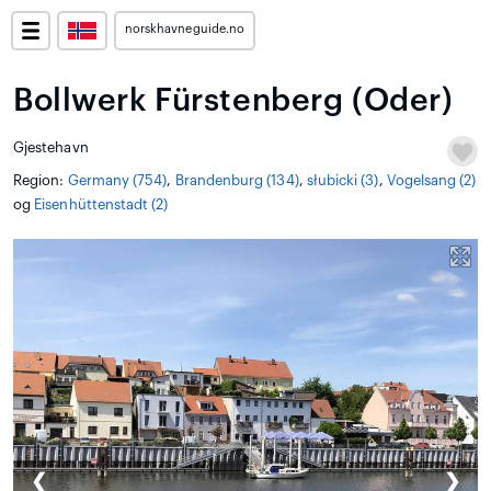
norskhavneguide.no
Bollwerk Fürstenberg (Oder)
Gjestehavn
Region:
Germany (754)
,
Brandenburg (134)
,
słubicki (3)
,
Vogelsang (2)
og
Eisenhüttenstadt (2)
❮
❯