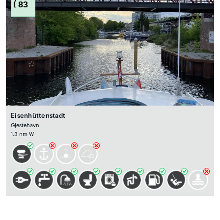
83
Eisenhüttenstadt
Gjestehavn
1.3 nm W