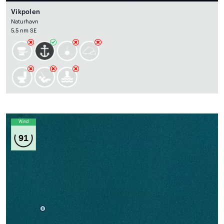
Vikpolen
Naturhavn
5.5 nm SE
Wind
91