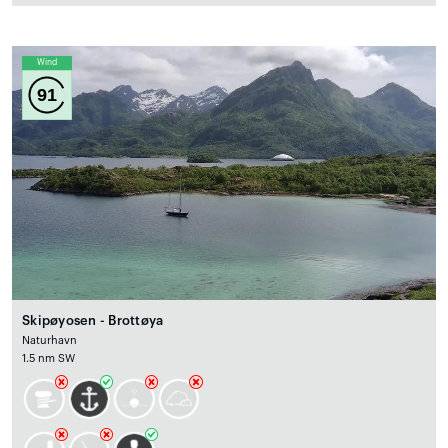
Wind
91
Skipøyosen - Brottøya
Naturhavn
1.5 nm SW