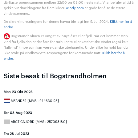
dårligste poengsummen mellom 22:00 og 08:00 neste natt. Vi anbefaler alltid å
sjekke vindmeldingene fra flere kilder.
windy.com
er gode for å se de større
vindsystemene..
De sikre vindretningene for denne havna ble lagt inn 9. Jul 2024.
Klikk her for å
endre
.
Bogstrandholmen er omgitt av høye åser eller fjell. Når det kommer sterk
vind fra fjellsiden er det fare for turbulente eller katabatiske vinder (også kalt
"fallvind"), noe som kan være ganske ubehagelig. Under slike forhold bør du
ikke stole på vindbeskyttelsespoengene for kommende natt.
Klikk her for å
endre
.
Siste besøk til Bogstrandholmen
Man 23 Okt 2023
MEANDER [MMSI: 244630128]
Tor 03 Aug 2023
ARCTICNJORD [MMSI: 257093180]
Fre 28 Jul 2023