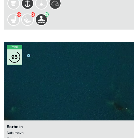
Wind
95
Sørbotn
Naturhavn