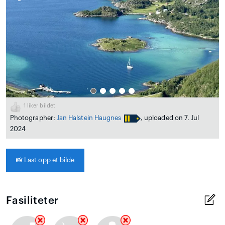
1
liker bildet
Photographer:
Jan Halstein Haugnes
, uploaded on 7. Jul
2024
📸
Last opp et bilde
Fasiliteter