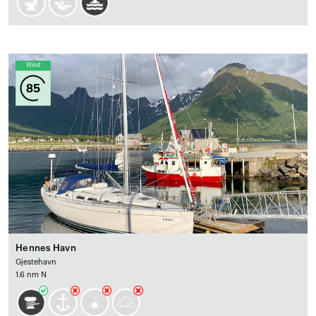
Wind
85
Hennes Havn
Gjestehavn
1.6 nm N