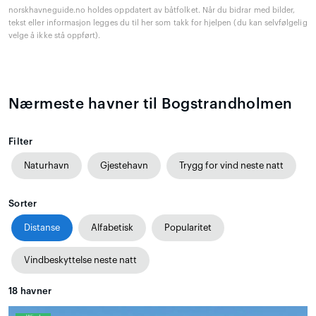
norskhavneguide.no holdes oppdatert av båtfolket. Når du bidrar med bilder,
tekst eller informasjon legges du til her som takk for hjelpen (du kan selvfølgelig
velge å ikke stå oppført).
Nærmeste havner til Bogstrandholmen
Filter
Naturhavn
Gjestehavn
Trygg for vind neste natt
Sorter
Distanse
Alfabetisk
Popularitet
Vindbeskyttelse neste natt
18
havner