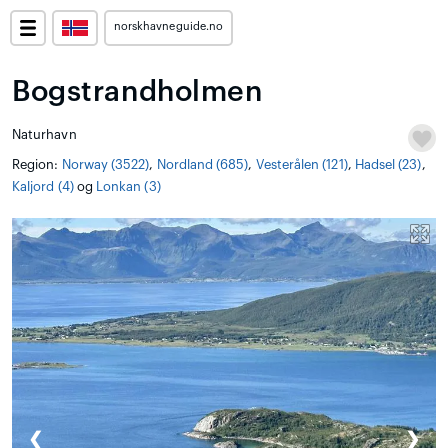
norskhavneguide.no
Bogstrandholmen
Naturhavn
Region:
Norway (3522)
,
Nordland (685)
,
Vesterålen (121)
,
Hadsel (23)
,
Kaljord (4)
og
Lonkan (3)
❮
❯