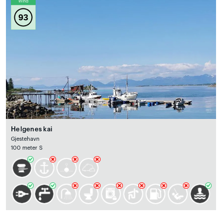
Wind
93
Helgenes kai
Gjestehavn
100 meter S