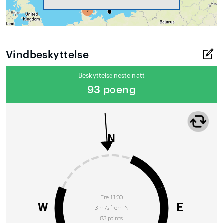
Vindbeskyttelse
Beskyttelse neste natt
93 poeng
N
Fre 11:00
W
E
3 m/s from N
83 points