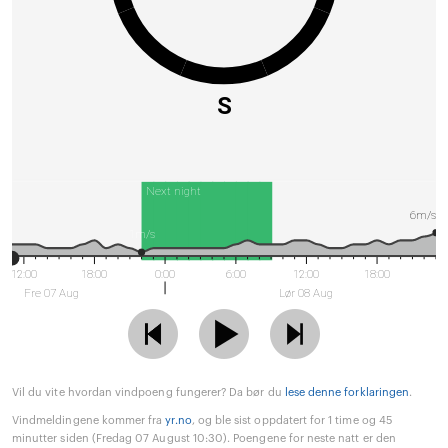
S
Next night
6m/s
1m/s
12:00
18:00
0:00
6:00
12:00
18:00
Fre 07 Aug
Lør 08 Aug
Vil du vite hvordan vindpoeng fungerer? Da bør du
lese denne forklaringen
.
Vindmeldingene kommer fra
yr.no
, og ble sist oppdatert for 1 time og 45
minutter siden (Fredag 07 August 10:30). Poengene for neste natt er den