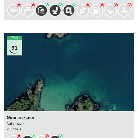
Wind
91
Gunnarskjåen
Naturhavn
2.3 nm S