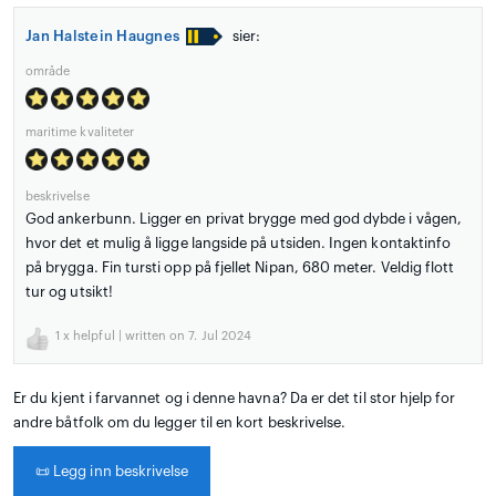
Jan Halstein Haugnes
sier:
område
maritime kvaliteter
beskrivelse
God ankerbunn. Ligger en privat brygge med god dybde i vågen,
hvor det et mulig å ligge langside på utsiden. Ingen kontaktinfo
på brygga. Fin tursti opp på fjellet Nipan, 680 meter. Veldig flott
tur og utsikt!
1
x helpful | written on 7. Jul 2024
Er du kjent i farvannet og i denne havna? Da er det til stor hjelp for
andre båtfolk om du legger til en kort beskrivelse.
📜
Legg inn beskrivelse