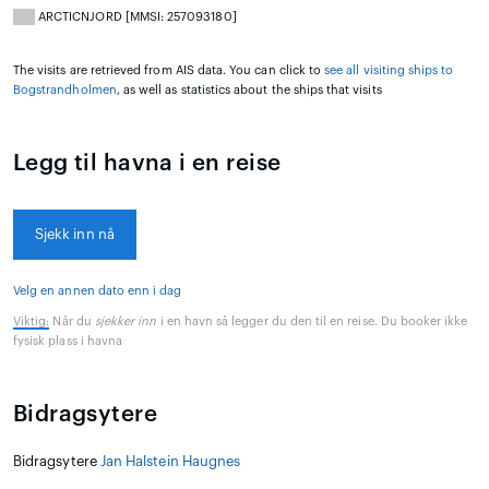
ARCTICNJORD [MMSI: 257093180]
The visits are retrieved from AIS data. You can click to
see all visiting ships to
Bogstrandholmen
, as well as statistics about the ships that visits
Legg til havna i en reise
Sjekk inn nå
Velg en annen dato enn i dag
Viktig:
Når du
sjekker inn
i en havn så legger du den til en reise. Du booker ikke
fysisk plass i havna
Bidragsytere
Bidragsytere
Jan Halstein Haugnes