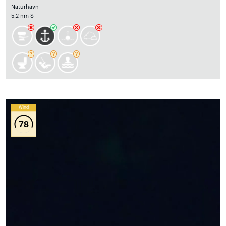
Naturhavn
5.2 nm S
Wind
78