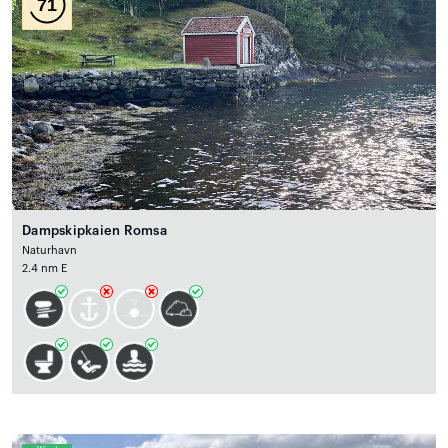
71
Dampskipkaien Romsa
Naturhavn
2.4 nm E