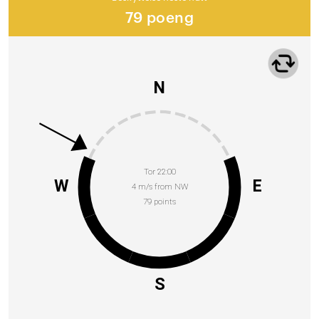
79 poeng
N
Tor 22:00
W
E
4 m/s from NW
79 points
S