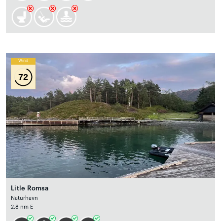
Wind
72
Litle Romsa
Naturhavn
2.8 nm E