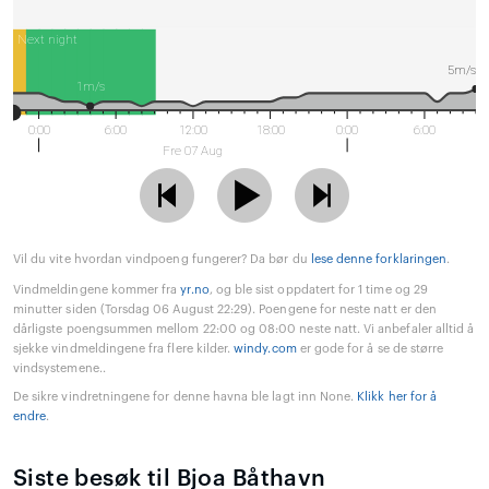
Next night
5m/s
1m/s
0:00
6:00
12:00
18:00
0:00
6:00
Fre 07 Aug
Vil du vite hvordan vindpoeng fungerer? Da bør du
lese denne forklaringen
.
Vindmeldingene kommer fra
yr.no
, og ble sist oppdatert for 1 time og 29
minutter siden (Torsdag 06 August 22:29). Poengene for neste natt er den
dårligste poengsummen mellom 22:00 og 08:00 neste natt. Vi anbefaler alltid å
sjekke vindmeldingene fra flere kilder.
windy.com
er gode for å se de større
vindsystemene..
De sikre vindretningene for denne havna ble lagt inn None.
Klikk her for å
endre
.
Siste besøk til Bjoa Båthavn