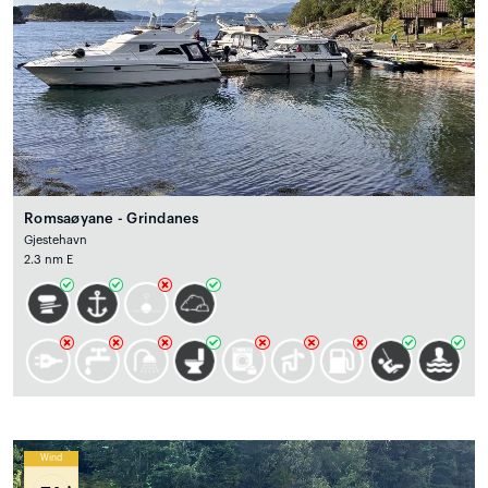
Romsaøyane - Grindanes
Gjestehavn
2.3 nm E
Wind