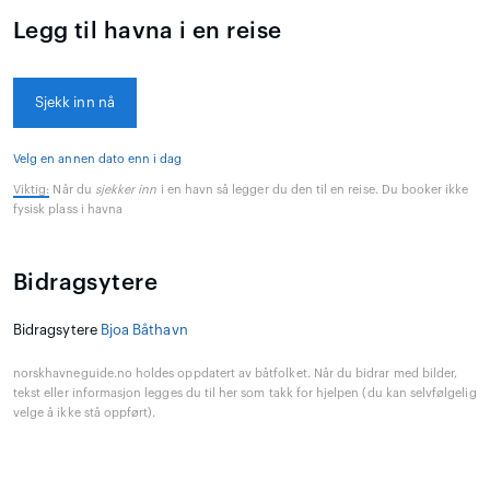
Legg til havna i en reise
Sjekk inn nå
Velg en annen dato enn i dag
Viktig:
Når du
sjekker inn
i en havn så legger du den til en reise. Du booker ikke
fysisk plass i havna
Bidragsytere
Bidragsytere
Bjoa Båthavn
norskhavneguide.no holdes oppdatert av båtfolket. Når du bidrar med bilder,
tekst eller informasjon legges du til her som takk for hjelpen (du kan selvfølgelig
velge å ikke stå oppført).