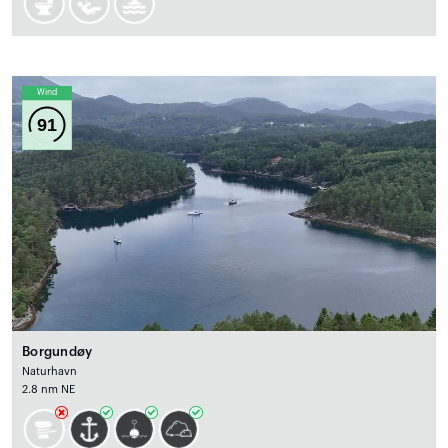
Wind
91
Borgundøy
Naturhavn
2.8 nm NE