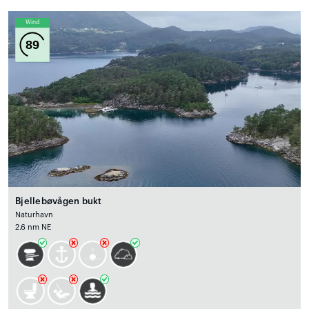
Wind
89
Bjellebøvågen bukt
Naturhavn
2.6 nm NE