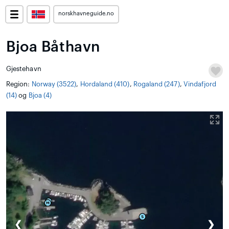
norskhavneguide.no
Bjoa Båthavn
Gjestehavn
Region:
Norway (3522)
,
Hordaland (410)
,
Rogaland (247)
,
Vindafjord
(14)
og
Bjoa (4)
❮
❯