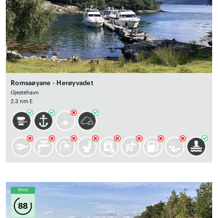
Romsaøyane - Herøyvadet
Gjestehavn
2.3 nm E
Wind
88