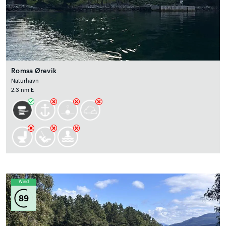
Romsa Ørevik
Naturhavn
2.3 nm E
Wind
89