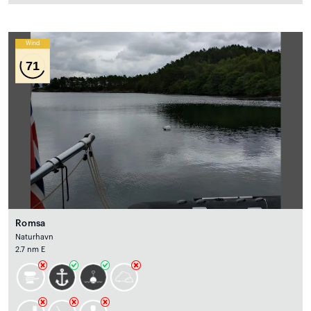
Wind
71
Romsa
Naturhavn
2.7 nm E