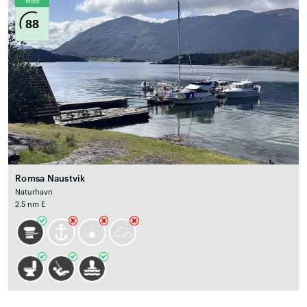
Wind
88
Romsa Naustvik
Naturhavn
2.5 nm E