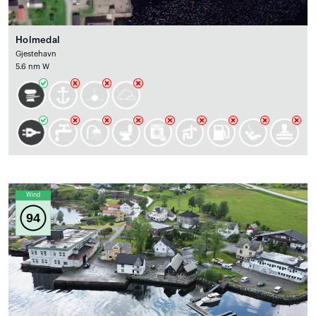
Holmedal
Gjestehavn
5.6 nm W
Wind
94