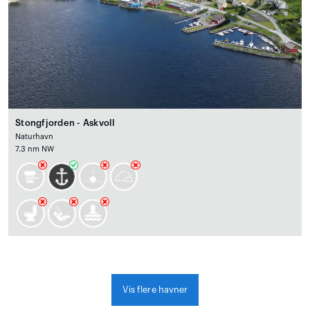
Stongfjorden - Askvoll
Naturhavn
7.3 nm NW
Vis flere havner