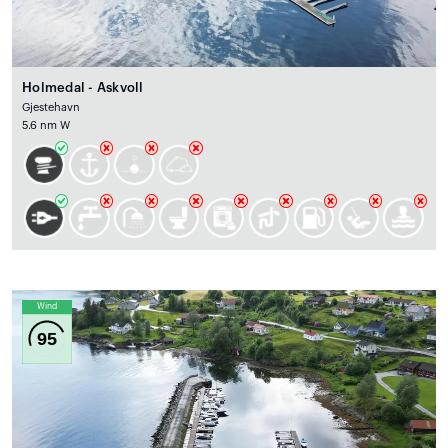
Holmedal - Askvoll
Gjestehavn
5.6 nm W
Wind
95