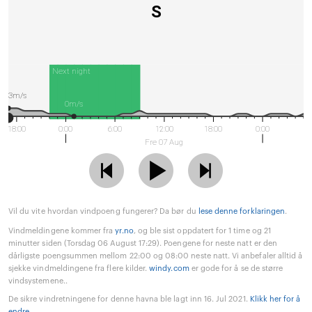
S
Next night
3m/s
0m/s
18:00
0:00
6:00
12:00
18:00
0:00
Fre 07 Aug
Vil du vite hvordan vindpoeng fungerer? Da bør du
lese denne forklaringen
.
Vindmeldingene kommer fra
yr.no
, og ble sist oppdatert for 1 time og 21
minutter siden (Torsdag 06 August 17:29). Poengene for neste natt er den
dårligste poengsummen mellom 22:00 og 08:00 neste natt. Vi anbefaler alltid å
sjekke vindmeldingene fra flere kilder.
windy.com
er gode for å se de større
vindsystemene..
De sikre vindretningene for denne havna ble lagt inn 16. Jul 2021.
Klikk her for å
endre
.