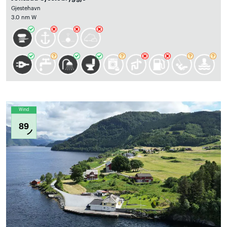
Gjestehavn
3.0 nm W
Wind
89