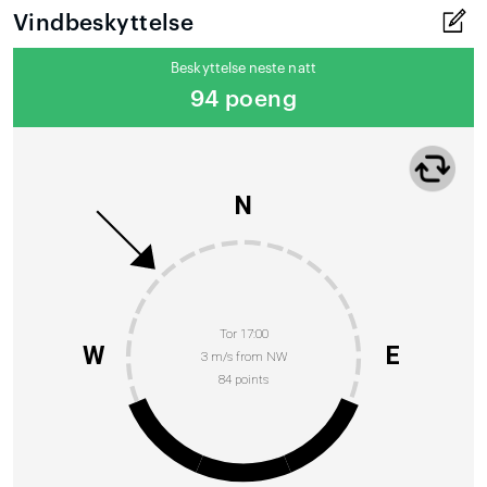
Vindbeskyttelse
Beskyttelse neste natt
94 poeng
N
Tor 17:00
W
E
3 m/s from NW
84 points