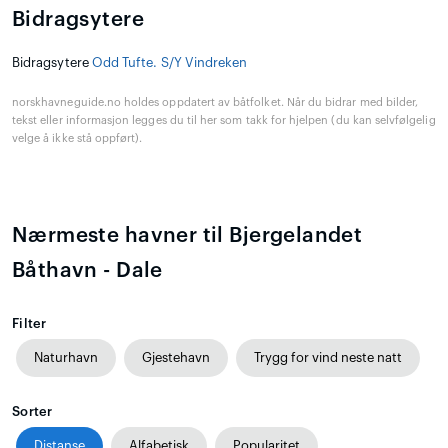
Bidragsytere
Bidragsytere
Odd Tufte. S/Y Vindreken
norskhavneguide.no holdes oppdatert av båtfolket. Når du bidrar med bilder,
tekst eller informasjon legges du til her som takk for hjelpen (du kan selvfølgelig
velge å ikke stå oppført).
Nærmeste havner til Bjergelandet
Båthavn - Dale
Filter
Naturhavn
Gjestehavn
Trygg for vind neste natt
Sorter
Distanse
Alfabetisk
Popularitet