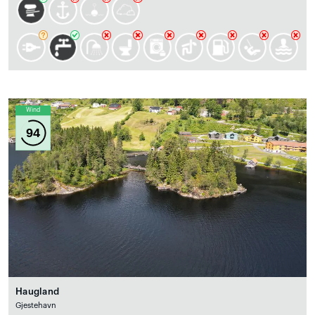
Wind
94
Haugland
Gjestehavn