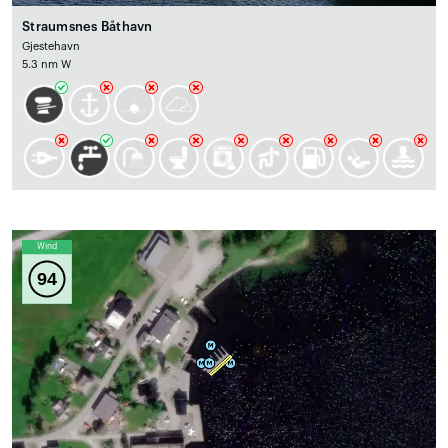
Straumsnes Båthavn
Gjestehavn
5.3 nm W
Wind
94