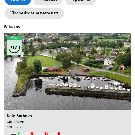
Vindbeskyttelse neste natt
18
havner
Wind
97
Dale Båthavn
Gjestehavn
600 meter E