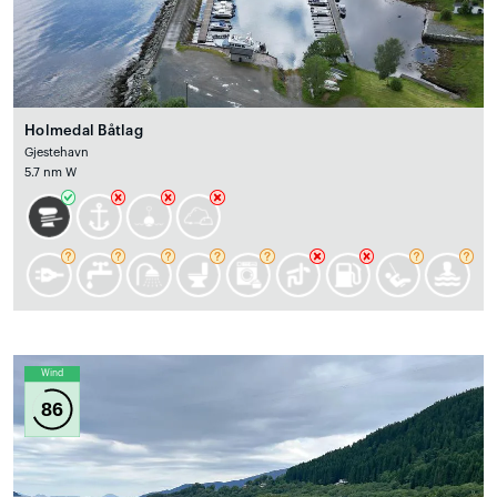
Holmedal Båtlag
Gjestehavn
5.7 nm W
Wind
86