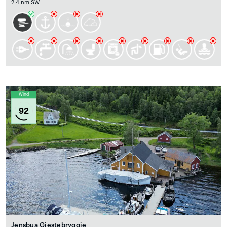
2.4 nm SW
Wind
92
Jensbua Gjestebryggje