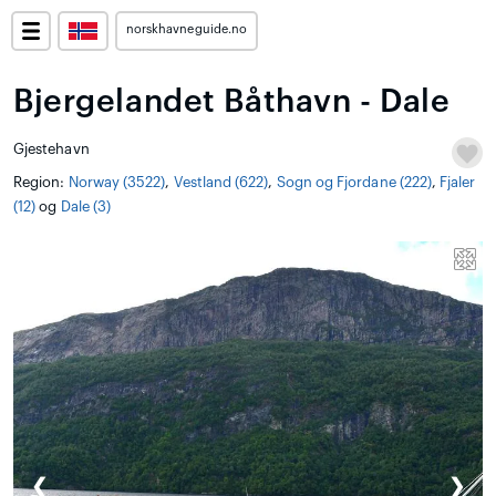
norskhavneguide.no
Bjergelandet Båthavn - Dale
Gjestehavn
Region:
Norway (3522)
,
Vestland (622)
,
Sogn og Fjordane (222)
,
Fjaler
(12)
og
Dale (3)
❮
❯