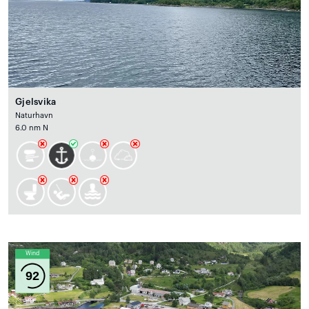
Gjelsvika
Naturhavn
6.0 nm N
Wind
92