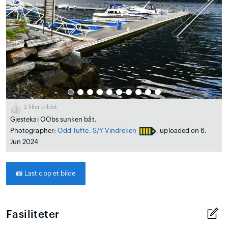
2
liker bildet
Gjestekai OObs sunken båt.
Photographer:
Odd Tufte. S/Y Vindreken
, uploaded on 6.
Jun 2024
📸
Last opp et bilde
Fasiliteter