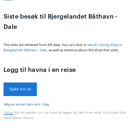
Siste besøk til Bjergelandet Båthavn -
Dale
The visits are retrieved from AIS data. You can click to
see all visiting ships to
Bjergelandet Båthavn - Dale
, as well as statistics about the ships that visits
Legg til havna i en reise
Sjekk inn nå
Velg en annen dato enn i dag
Viktig:
Når du
sjekker inn
i en havn så legger du den til en reise. Du booker ikke
fysisk plass i havna