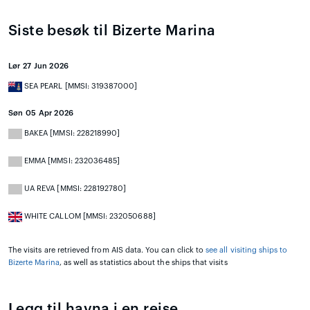
Siste besøk til Bizerte Marina
Lør 27 Jun 2026
SEA PEARL [MMSI: 319387000]
Søn 05 Apr 2026
BAKEA [MMSI: 228218990]
EMMA [MMSI: 232036485]
UA REVA [MMSI: 228192780]
WHITE CALLOM [MMSI: 232050688]
The visits are retrieved from AIS data. You can click to
see all visiting ships to
Bizerte Marina
, as well as statistics about the ships that visits
Legg til havna i en reise