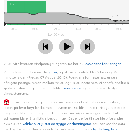
Next night
9m/s
2m/s
0:00
6:00
12:00
18:00
0:00
6:00
Lør 08 Aug
Vil du vite hvordan vindpoeng fungerer? Da bør du
lese denne forklaringen
.
Vindmeldingene kommer fra
yr.no
, og ble sist oppdatert for 2 timer og 36
minutter siden (Fredag 07 August 20:16). Poengene for neste natt er den
dårligste poengsummen mellom 22:00 og 08:00 neste natt. Vi anbefaler alltid å
sjekke vindmeldingene fra flere kilder.
windy.com
er gode for å se de større
vindsystemene..
De sikre vindretningene for denne havnen er bestemt av en algoritme,
basert på hvor høyt landet rundt havnen er. Det blir stort sett riktig, men noen
ganger er ikke de underliggende dataene om høydenivåer gode nok til at
softwaren klarer å ta riktige beslutninger. Det er derfor til stor hjelp for andre
hvis du kan
valider eller juster de trygge vindretningene
. You can see the data
used by the algorithm to decide the safe wind directions
by clicking here
.