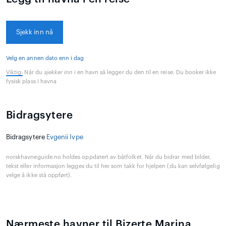
Sjekk inn nå
Velg en annen dato enn i dag
Viktig:
Når du
sjekker inn
i en havn så legger du den til en reise. Du booker ikke
fysisk plass i havna
Bidragsytere
Bidragsytere
Evgenii Ivpe
norskhavneguide.no holdes oppdatert av båtfolket. Når du bidrar med bilder,
tekst eller informasjon legges du til her som takk for hjelpen (du kan selvfølgelig
velge å ikke stå oppført).
Nærmeste havner til Bizerte Marina