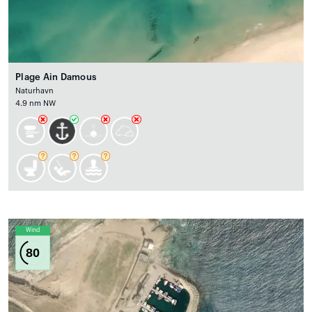
Plage Ain Damous
Naturhavn
4.9 nm NW
Wind
80