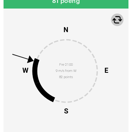
81 poeng
N
Fre 21:00
W
E
9 m/s from W
82 points
S