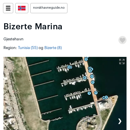
norskhavneguide.no
Bizerte Marina
Gjestehavn
Region:
Tunisia (55)
og
Bizerte (8)
❮
❯