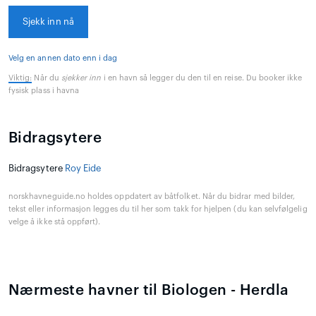
Sjekk inn nå
Velg en annen dato enn i dag
Viktig:
Når du
sjekker inn
i en havn så legger du den til en reise. Du booker ikke
fysisk plass i havna
Bidragsytere
Bidragsytere
Roy Eide
norskhavneguide.no holdes oppdatert av båtfolket. Når du bidrar med bilder,
tekst eller informasjon legges du til her som takk for hjelpen (du kan selvfølgelig
velge å ikke stå oppført).
Nærmeste havner til Biologen - Herdla