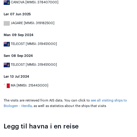
CANOVA [MMSI: 378407000]
Lør 07 Jun 2025
JAGARE [MMSI: 319182500]
Man 09 Sep 2024
TELEOST [MMSI: 319451000]
Søn 08 Sep 2024
TELEOST [MMSI: 319451000]
Lør 13 Jul 2024
MA [MMSI: 215443000]
The visits are retrieved from AIS data. You can click to
see all visiting ships to
Biologen - Herdla
, as well as statistics about the ships that visits
Legg til havna i en reise