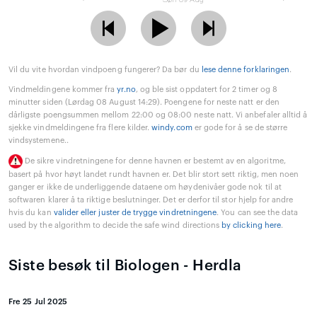
Vil du vite hvordan vindpoeng fungerer? Da bør du
lese denne forklaringen
.
Vindmeldingene kommer fra
yr.no
, og ble sist oppdatert for 2 timer og 8
minutter siden (Lørdag 08 August 14:29). Poengene for neste natt er den
dårligste poengsummen mellom 22:00 og 08:00 neste natt. Vi anbefaler alltid å
sjekke vindmeldingene fra flere kilder.
windy.com
er gode for å se de større
vindsystemene..
De sikre vindretningene for denne havnen er bestemt av en algoritme,
basert på hvor høyt landet rundt havnen er. Det blir stort sett riktig, men noen
ganger er ikke de underliggende dataene om høydenivåer gode nok til at
softwaren klarer å ta riktige beslutninger. Det er derfor til stor hjelp for andre
hvis du kan
valider eller juster de trygge vindretningene
. You can see the data
used by the algorithm to decide the safe wind directions
by clicking here
.
Siste besøk til Biologen - Herdla
Fre 25 Jul 2025