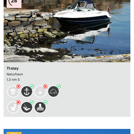
28
Ytstøy
Naturhavn
1.3 nm S
Wind