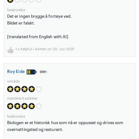
beskrivelse
Det er ingen brygge å fortøye ved.
Bildet er falskt.
[translated from English with AI]
1
x helpful | written on 30. Jun 2025
Roy Eide
sier:
område
maritime kvaliteter
beskrivelse
Biologen er et historisk hus som nå er oppusset og drives som
overnattingsted og resturant.