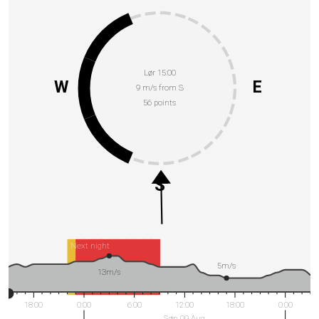
Lør 15:00
W
E
9 m/s from S
56 points
S
Next night
5m/s
13m/s
18:00
0:00
6:00
12:00
18:00
0:00
Søn 09 Aug