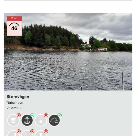
Wind
46
Storevågen
Naturhavn
2.1 nm SE