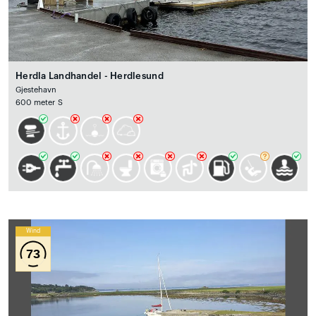
Herdla Landhandel - Herdlesund
Gjestehavn
600 meter S
Wind
73