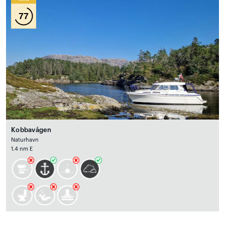
77
Kobbavågen
Naturhavn
1.4 nm E