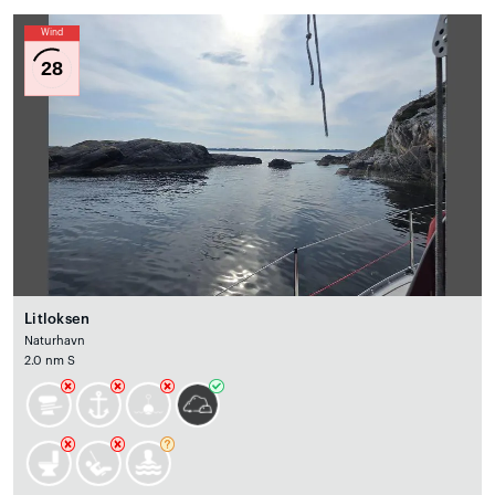
Wind
28
Litloksen
Naturhavn
2.0 nm S