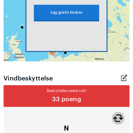
Lag gratis bruker
Vindbeskyttelse
Beskyttelse neste natt
33 poeng
N