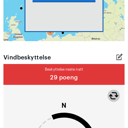
Vindbeskyttelse
Beskyttelse neste natt
29 poeng
N