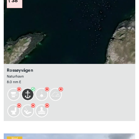
38
Rossøyvågen
Naturhavn
8.0 nm E
Wind