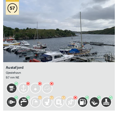
57
Austafjord
Gjestehavn
9.7 nm NE