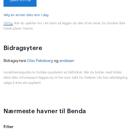
Velg en annen dato enn i dag
Viktig:
Når du
sjekker inn
i en havn så legger du den til en reise. Du booker ikke
fysisk plass i havna
Bidragsytere
Bidragsytere
Olav Pekeberg
og
andesan
norskhavneguide.no holdes oppdatert av båtfolket. Når du bidrar med bilder,
tekst eller informasjon legges du til her som takk for hjelpen (du kan selvfølgelig
velge å ikke stå oppført).
Nærmeste havner til Benda
Filter