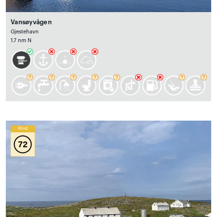
Vansøyvågen
Gjestehavn
1.7 nm N
Wind
72