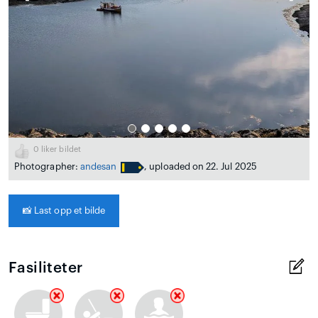
0
liker bildet
Photographer:
andesan
, uploaded on 22. Jul 2025
📸
Last opp et bilde
Fasiliteter