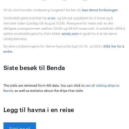
Vil du vite hvordan vindpoeng fungerer? Da bør du
lese denne forklaringen
.
Vindmeldingene kommer fra
yr.no
, og ble sist oppdatert for 2 timer og 8
minutter siden (Lørdag 08 August 17:29). Poengene for neste natt er den
dårligste poengsummen mellom 22:00 og 08:00 neste natt. Vi anbefaler alltid å
sjekke vindmeldingene fra flere kilder.
windy.com
er gode for å se de større
vindsystemene..
De sikre vindretningene for denne havna ble lagt inn 13. Jul 2021.
Klikk her for å
endre
.
Siste besøk til Benda
The visits are retrieved from AIS data. You can click to
see all visiting ships to
Benda
, as well as statistics about the ships that visits
Legg til havna i en reise
Sjekk inn nå