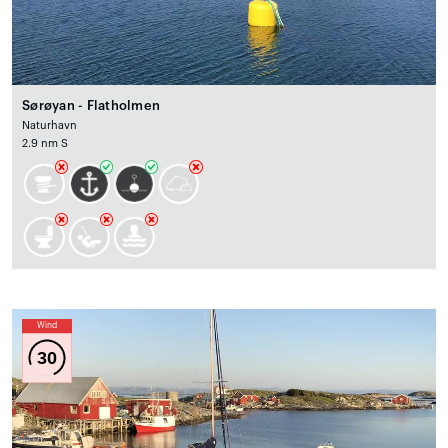
Sørøyan - Flatholmen
Naturhavn
2.9 nm S
Wind
30