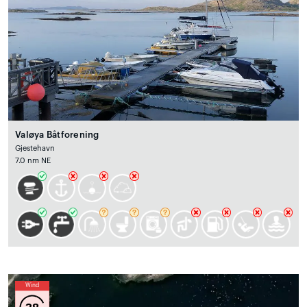
Valøya Båtforening
Gjestehavn
7.0 nm NE
Wind