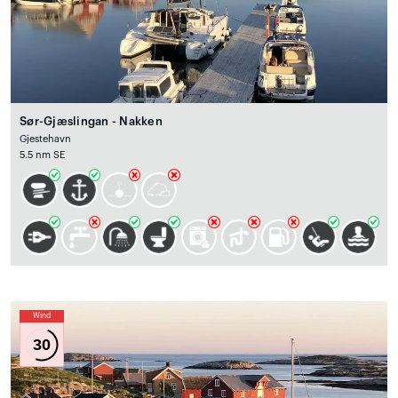
Sør-Gjæslingan - Nakken
Gjestehavn
5.5 nm SE
Wind
30