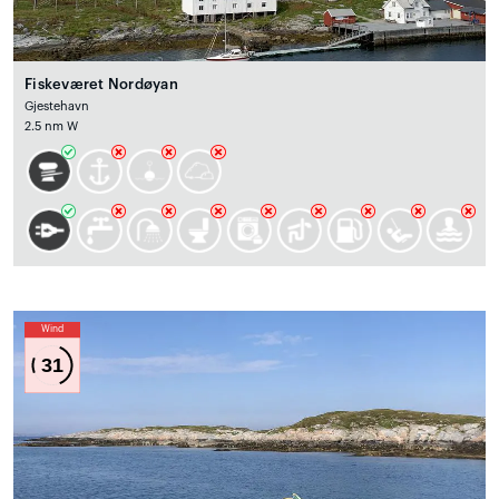
Fiskeværet Nordøyan
Gjestehavn
2.5 nm W
Wind
31