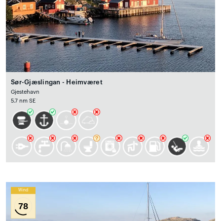
Sør-Gjæslingan - Heimværet
Gjestehavn
5.7 nm SE
Wind
78