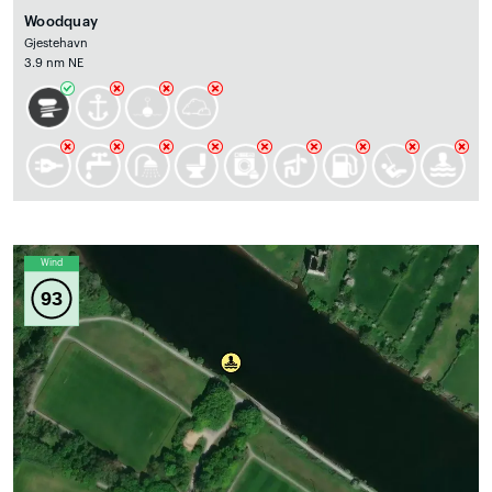
Woodquay
Gjestehavn
3.9 nm NE
Wind
93