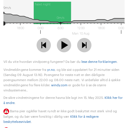
Next night
9m/s
0m/s
18:00
0:00
6:00
12:00
18:00
0:00
Man 10 Aug
Vil du vite hvordan vindpoeng fungerer? Da bør du
lese denne forklaringen
.
Vindmeldingene kommer fra
yr.no
, og ble sist oppdatert for 21 minutter siden
(Søndag 09 August 13:16). Poengene for neste natt er den dårligste
poengsummen mellom 22:00 og 08:00 neste natt. Vi anbefaler alltid å sjekke
vindmeldingene fra flere kilder.
windy.com
er gode for å se de større
vindsystemene..
De sikre vindretningene for denne havna ble lagt inn 15. May 2025.
Klikk her for
å endre
.
Barna pier og/eller havet rundt er ikke godt beskyttet mot sterk vind og
bølger, og du bør være forsiktig i dårlig vær
Klikk for å redigere
beskyttelsesnivået
.