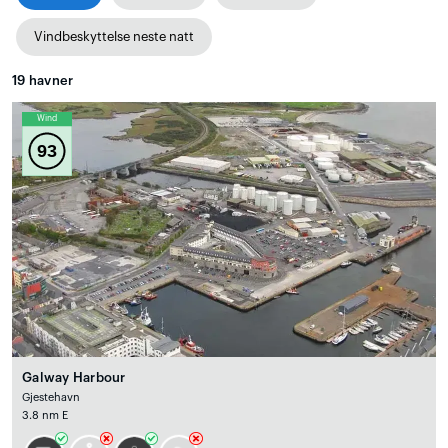
Vindbeskyttelse neste natt
19
havner
Wind
93
Galway Harbour
Gjestehavn
3.8 nm E