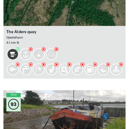
The Alders quay
Gjestehavn
4.1 nm N
Wind
93