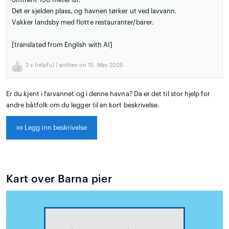
Det er sjelden plass, og havnen tørker ut ved lavvann.
Vakker landsby med flotte restauranter/barer.
[translated from English with AI]
2
x helpful | written on 13. May 2025
Er du kjent i farvannet og i denne havna? Da er det til stor hjelp for
andre båtfolk om du legger til en kort beskrivelse.
📜
Legg inn beskrivelse
Kart over Barna pier