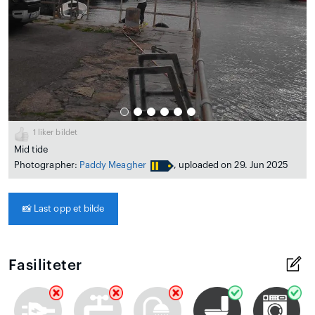
1
liker bildet
Mid tide
Photographer:
Paddy Meagher
, uploaded on 29. Jun 2025
📸
Last opp et bilde
Fasiliteter