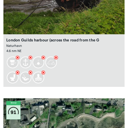
London Guilds harbour (across the road from the G
Naturhavn
4.6 nm NE
Wind
91