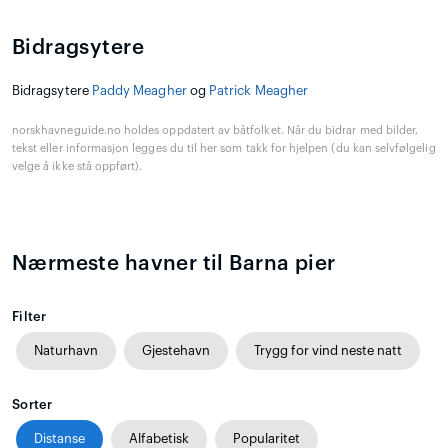
Bidragsytere
Bidragsytere
Paddy Meagher
og
Patrick Meagher
norskhavneguide.no holdes oppdatert av båtfolket. Når du bidrar med bilder,
tekst eller informasjon legges du til her som takk for hjelpen (du kan selvfølgelig
velge å ikke stå oppført).
Nærmeste havner til Barna pier
Filter
Naturhavn
Gjestehavn
Trygg for vind neste natt
Sorter
Distanse
Alfabetisk
Popularitet