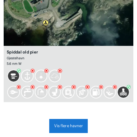
Spiddal old pier
Gjestehavn
5.6 nm W
Vis flere havner