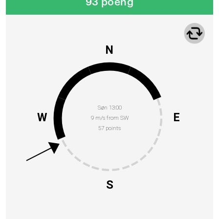
93 poeng
N
Søn 13:00
W
E
9 m/s from SW
57 points
S