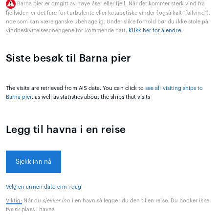
Barna pier er omgitt av høye åser eller fjell. Når det kommer sterk vind fra
fjellsiden er det fare for turbulente eller katabatiske vinder (også kalt "fallvind"),
noe som kan være ganske ubehagelig. Under slike forhold bør du ikke stole på
vindbeskyttelsespoengene for kommende natt.
Klikk her for å endre
.
Siste besøk til Barna pier
The visits are retrieved from AIS data. You can click to
see all visiting ships to
Barna pier
, as well as statistics about the ships that visits
Legg til havna i en reise
Sjekk inn nå
Velg en annen dato enn i dag
Viktig:
Når du
sjekker inn
i en havn så legger du den til en reise. Du booker ikke
fysisk plass i havna