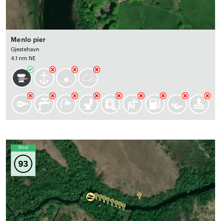
Menlo pier
Gjestehavn
4.1 nm NE
Wind
93