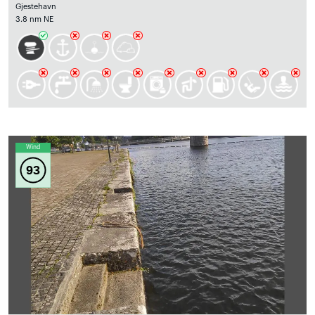
Gjestehavn
3.8 nm NE
Wind
93