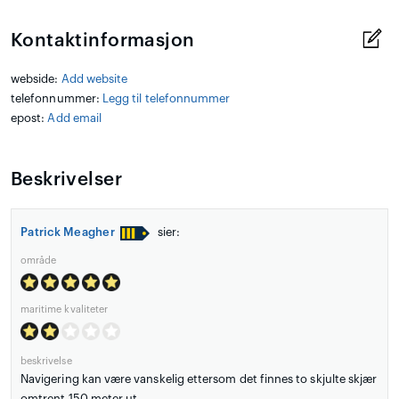
Kontaktinformasjon
webside:
Add website
telefonnummer:
Legg til telefonnummer
epost:
Add email
Beskrivelser
Patrick Meagher
sier:
område
maritime kvaliteter
beskrivelse
Navigering kan være vanskelig ettersom det finnes to skjulte skjær
omtrent 150 meter ut.